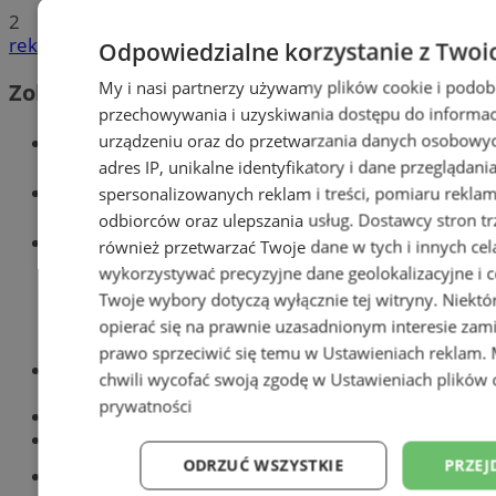
2
reklama
Odpowiedzialne korzystanie z Twoi
My i nasi partnerzy używamy plików cookie i podob
Zobacz również
przechowywania i uzyskiwania dostępu do informac
Wiadomości kryminalne w Zabrzu
urządzeniu oraz do przetwarzania danych osobowych
adres IP, unikalne identyfikatory i dane przeglądani
Wiadomości lokalne
spersonalizowanych reklam i treści, pomiaru reklam i
odbiorców oraz ulepszania usług.
Dostawcy stron tr
Wiadomości sportowe
również przetwarzać Twoje dane w tych i innych cel
wykorzystywać precyzyjne dane geolokalizacyjne i c
Twoje wybory dotyczą wyłącznie tej witryny. Niekt
opierać się na prawnie uzasadnionym interesie zami
prawo sprzeciwić się temu w
Ustawieniach reklam
.
Optyk, okulista
chwili wycofać swoją zgodę w
Ustawieniach plików 
Zabrze
prywatności
Największy sklep z częściami online!
Książeczka sanepidowska
ODRZUĆ WSZYSTKIE
PRZEJ
Tworzenie stron www -Zabrze