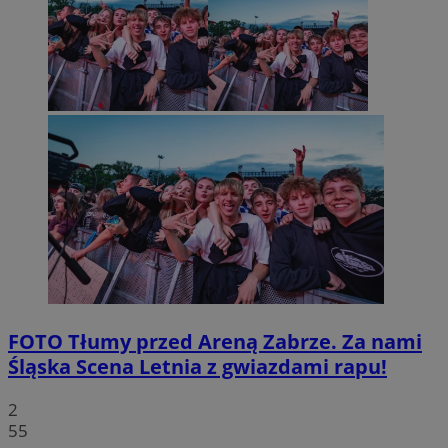
FOTO
Tłumy przed Areną Zabrze. Za nami
Śląska Scena Letnia z gwiazdami rapu!
2
55