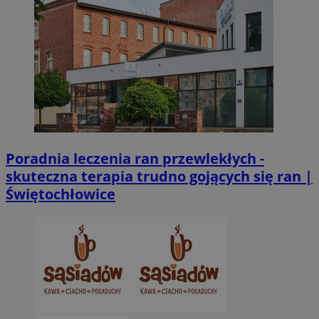
CookieScriptConsent
4 tygodnie 2 dn
CookieScript
zabrze.com.pl
Poradnia leczenia ran przewlekłych -
skuteczna terapia trudno gojących się ran |
VISITOR_PRIVACY_METADATA
5 miesięcy 4
YouTube
tygodnie
.youtube.com
Świętochłowice