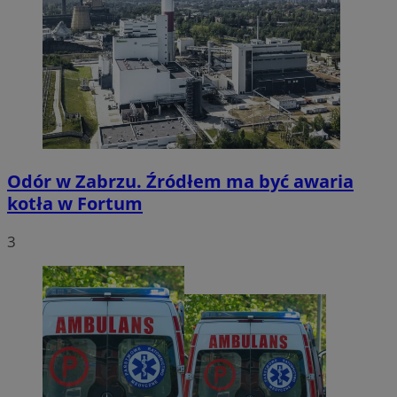
Odór w Zabrzu. Źródłem ma być awaria
kotła w Fortum
3