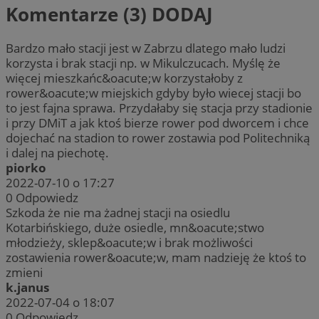
Komentarze (3)
DODAJ
Bardzo mało stacji jest w Zabrzu dlatego mało ludzi
korzysta i brak stacji np. w Mikulczucach. Myślę że
więcej mieszkańc&oacute;w korzystałoby z
rower&oacute;w miejskich gdyby było wiecej stacji bo
to jest fajna sprawa. Przydałaby się stacja przy stadionie
i przy DMiT a jak ktoś bierze rower pod dworcem i chce
dojechać na stadion to rower zostawia pod Politechniką
i dalej na piechotę.
piorko
2022-07-10 o 17:27
0
Odpowiedz
Szkoda że nie ma żadnej stacji na osiedlu
Kotarbińskiego, duże osiedle, mn&oacute;stwo
młodzieży, sklep&oacute;w i brak możliwości
zostawienia rower&oacute;w, mam nadzieję że ktoś to
zmieni
k.janus
2022-07-04 o 18:07
0
Odpowiedz