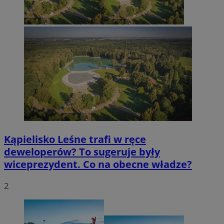
Kąpielisko Leśne trafi w ręce
deweloperów? To sugeruje były
wiceprezydent. Co na obecne władze?
2