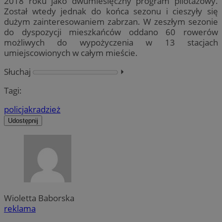
2018 roku jako dwumiesięczny program pilotażowy.
Został wtedy jednak do końca sezonu i cieszyły się
dużym zainteresowaniem zabrzan. W zeszłym sezonie
do dyspozycji mieszkańców oddano 60 rowerów
możliwych do wypożyczenia w 13 stacjach
umiejscowionych w całym mieście.
Słuchaj
⏵︎
Tagi:
policja
kradzież
Udostępnij
Wioletta Baborska
reklama