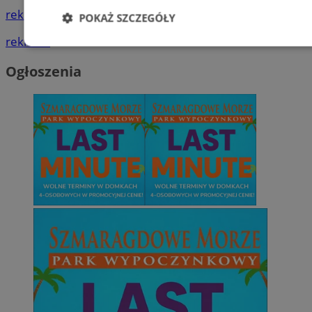
reklama
POKAŻ SZCZEGÓŁY
reklama
Niezbędne
Wydajność
Targetowani
Ogłoszenia
Niesklasyfikowane
Niezbędne
Wydajność
Targetowanie
Funkcjonalno
Niezbędne pliki cookie umożliwiają korzystanie z podstawowych fun
takich jak logowanie użytkownika i zarządzanie kontem. Bez niezb
można prawidłowo korzystać ze strony internetowej.
Provider
/
Okres
Nazwa
Domena
przechowywani
SessID
zabrze.com.pl
1 rok