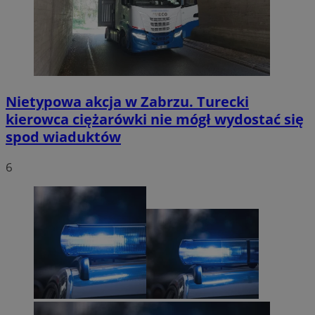
Nietypowa akcja w Zabrzu. Turecki
kierowca ciężarówki nie mógł wydostać się
spod wiaduktów
6