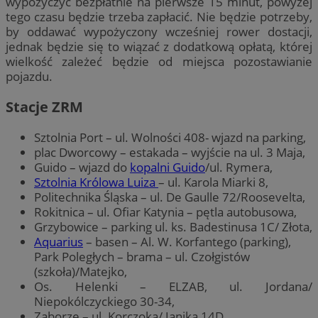
wypożyczyć bezpłatnie na pierwsze 15 minut, powyżej
tego czasu będzie trzeba zapłacić. Nie będzie potrzeby,
by oddawać wypożyczony wcześniej rower dostacji,
jednak będzie się to wiązać z dodatkową opłatą, której
wielkość zależeć będzie od miejsca pozostawianie
pojazdu.
Stacje ZRM
Sztolnia Port – ul. Wolności 408- wjazd na parking,
plac Dworcowy – estakada – wyjście na ul. 3 Maja,
Guido – wjazd do
kopalni Guido
/ul. Rymera,
Sztolnia Królowa Luiza
– ul. Karola Miarki 8,
Politechnika Śląska – ul. De Gaulle 72/Roosevelta,
Rokitnica – ul. Ofiar Katynia – pętla autobusowa,
Grzybowice – parking ul. ks. Badestinusa 1C/ Złota,
Aquarius
– basen – Al. W. Korfantego (parking),
Park Poległych – brama – ul. Czołgistów
(szkoła)/Matejko,
Os. Helenki – ELZAB, ul. Jordana/
Niepokólczyckiego 30-34,
Zaborze – ul. Korczoka/ Janika 14D,