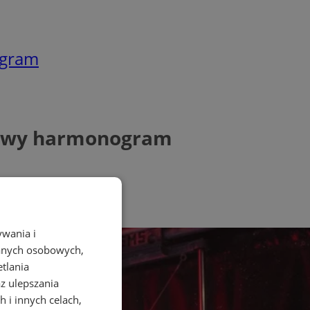
ogram
dowy harmonogram
ywania i
danych osobowych,
etlania
az ulepszania
 i innych celach,