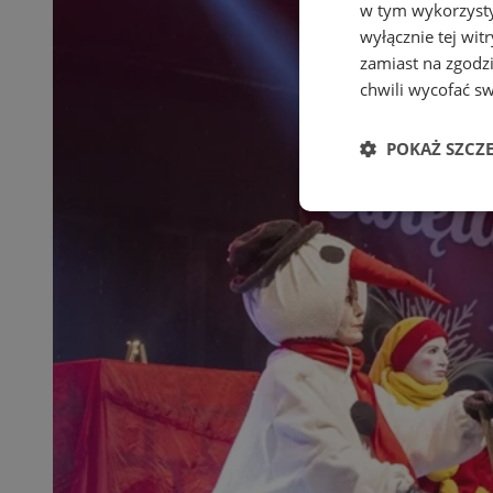
w tym wykorzysty
wyłącznie tej wi
zamiast na zgodz
chwili wycofać s
POKAŻ SZCZ
Niezbędne
Ni
Niezbędne pliki cook
zarządzanie kontem. 
Nazwa