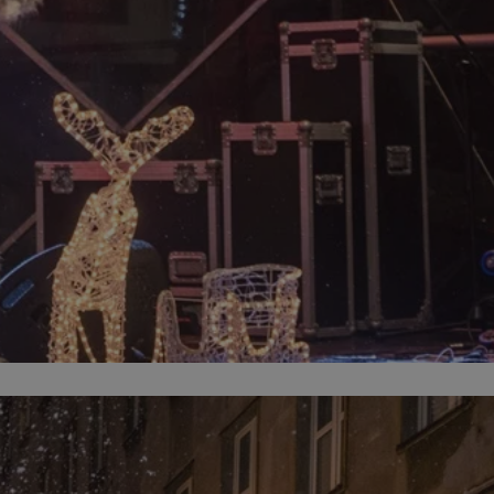
ator sesji.
ator sesji.
ator sesji.
 ludzi i botów. Jest
j, ponieważ
tów na temat
j.
 ludzi i botów. Jest
j, ponieważ
tów na temat
j.
usługę Cookie-
rencji dotyczących
est to konieczne,
działał poprawnie.
cje o zgodzie
h dotyczących
tryny. Rejestruje
ci i ustawień
ie w kolejnych
nie musi ponownie
 zwiększa wygodę i
ych.