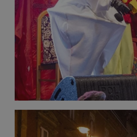
SessID
QeSessID
MvSessID
__cf_bm
__cf_bm
CookieScriptConse
VISITOR_PRIVACY_