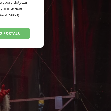
 wybory dotyczą
nym interesie
sz w każdej
DO PORTALU
esklasyfikowane
ane
owanie użytkownika i
j.