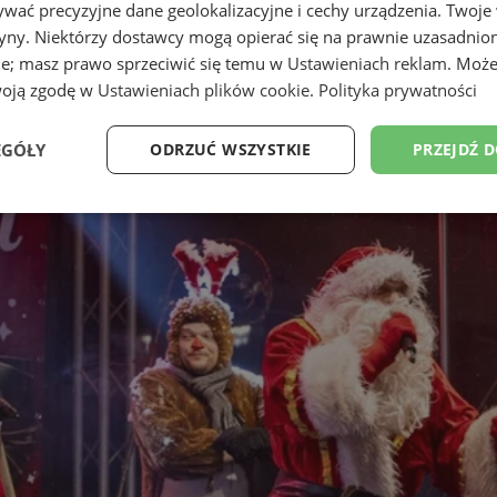
wać precyzyjne dane geolokalizacyjne i cechy urządzenia. Twoje
tryny. Niektórzy dostawcy mogą opierać się na prawnie uzasadnio
ie; masz prawo sprzeciwić się temu w
Ustawieniach reklam
. Może
woją zgodę w
Ustawieniach plików cookie
.
Polityka prywatności
EGÓŁY
ODRZUĆ WSZYSTKIE
PRZEJDŹ 
Wydajność
Targetowanie
Funkcjonalność
Ni
ezbędne
Wydajność
Targetowanie
Funkcjonalność
Niesklasyfikow
ie umożliwiają korzystanie z podstawowych funkcji strony internetowej, takich jak log
Bez niezbędnych plików cookie nie można prawidłowo korzystać ze strony internetowe
Provider
/
Okres
Opis
Domena
przechowywania