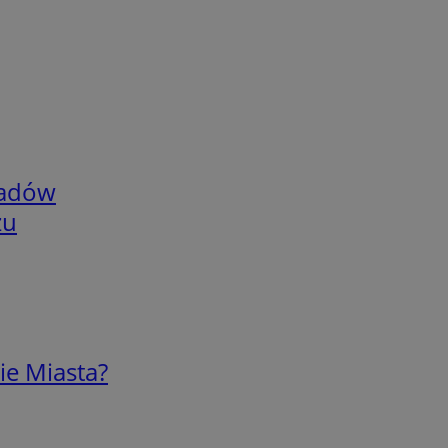
adów
zu
ie Miasta?