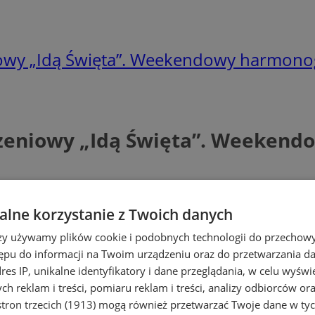
iowy „Idą Święta”. Weekendowy harmon
dzeniowy „Idą Święta”. Weeken
lne korzystanie z Twoich danych
rzy używamy plików cookie i podobnych technologii do przechow
ępu do informacji na Twoim urządzeniu oraz do przetwarzania 
dres IP, unikalne identyfikatory i dane przeglądania, w celu wyświ
h reklam i treści, pomiaru reklam i treści, analizy odbiorców or
tron trzecich (1913)
mogą również przetwarzać Twoje dane w tych