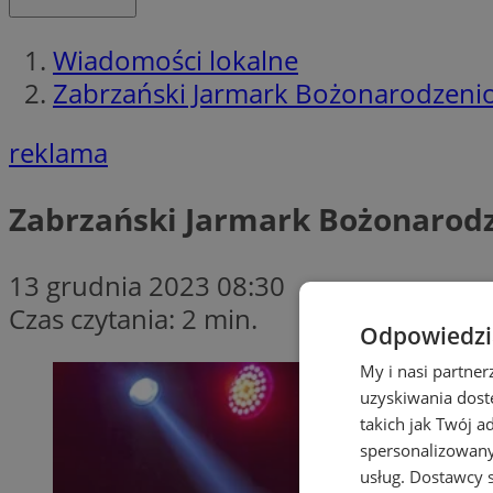
Wiadomości lokalne
Zabrzański Jarmark Bożonarodzen
reklama
Zabrzański Jarmark Bożonaro
13 grudnia 2023 08:30
Czas czytania: 2 min.
Odpowiedzia
My i nasi partne
uzyskiwania dost
takich jak Twój a
spersonalizowanyc
usług.
Dostawcy s