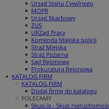
Urząd Stanu Cywilnego
MOPR
Urząd Skarbowy
ZUS
URZąd Pracy
Komenda Miejska policji
Straż Miejska
Straż Pożarna
Sąd Rejonowy
Prokuratura Rejonowa
KATALOG FIRM
KATALOG FIRM
Dodaj firmę do katalogu
POLECAMY
Skup.io - Skup nieruchomośc