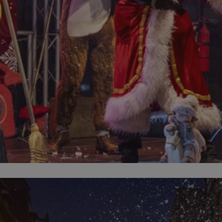
zabrze.com.pl
1 rok
Ten plik cookie przechowuje identyfik
zabrze.com.pl
1 rok
Ten plik cookie przechowuje identyfik
zabrze.com.pl
1 rok
Ten plik cookie przechowuje identyfik
29 minut 53
Ten plik cookie służy do rozróżniania
Cloudflare
sekundy
to korzystne dla strony internetowe
Inc.
umożliwia tworzenie ważnych rapor
.x.com
korzystania z jej witryny internetowe
29 minut 55
Ten plik cookie służy do rozróżniania
Cloudflare
sekund
to korzystne dla strony internetowe
Inc.
umożliwia tworzenie ważnych rapor
.twitter.com
korzystania z jej witryny internetowe
nt
4 tygodnie 2 dni
Ten plik cookie jest używany przez 
CookieScript
Script.com do zapamiętywania prefe
zabrze.com.pl
zgody użytkownika na pliki cookie. J
aby baner cookie Cookie-Script.com 
Google Privacy Policy
METADATA
5 miesięcy 4
Ten plik cookie przechowuje informa
YouTube
tygodnie
użytkownika oraz jego preferencjac
.youtube.com
prywatności podczas korzystania z wi
wybory dotyczące polityki prywatnoś
zgody, zapewniając ich przestrzegan
wizytach. Dzięki temu użytkownik 
konfigurować swoich preferencji, co
zgodność z regulacjami ochrony dan