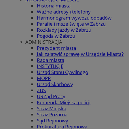
Historia miasta
Ważne adresy i telefony
Harmonogram wywozu odpadów
Parafie i msze święte w Zabrzu
Rozkłady jazdy w Zabrzu
Pogoda w Zabrzu
ADMINISTRACJA
Prezydent miasta
Jak załatwić sprawę w Urzędzie Miasta?
Rada miasta
INSTYTUCJE
Urząd Stanu Cywilnego
MOPR
Urząd Skarbowy
ZUS
URZąd Pracy
Komenda Miejska policji
Straż Miejska
Straż Pożarna
Sąd Rejonowy
Prokuratura Rejonowa