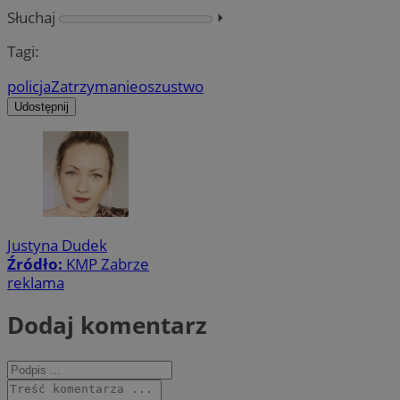
Słuchaj
⏵︎
Tagi:
policja
Zatrzymanie
oszustwo
Udostępnij
Justyna Dudek
Źródło:
KMP Zabrze
reklama
Dodaj komentarz