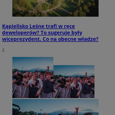
Kąpielisko Leśne trafi w ręce
deweloperów? To sugeruje były
wiceprezydent. Co na obecne władze?
2