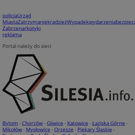
OAID
1 rok
Powi
OpenX
cel
rek
Technologies
pr
dla 
od
Inc.
zost
obs
policja
Urząd
reklama.silnet.pl
okre
Miasta
Zatrzymanie
kradzież
Wypadek
wydarzenia
bezpiec
używ
_fbp
2 miesiące 4
Uż
Meta Platform
skut
Zabrze
narkotyki
tygodnie
do 
Inc.
kier
pr
.zabrze.com.pl
reklama
Jako
tak
admi
cz
używ
re
Portal należy do sieci
różn
ze
_ga
1 rok 1 miesiąc
Ta n
Google LLC
MR
1 tydzień
To 
Microsoft
powi
.zabrze.com.pl
Mi
Corporation
- co
uż
.c.clarity.ms
aktu
wy
używ
in
Goog
we
do r
użyt
MUID
1 rok
Ten
Microsoft
przy
po
Corporation
wyge
fi
.bing.com
ident
un
uwzg
uż
żąda
us
służ
wb
doty
fir
sesj
Po
Bytom
-
Chorzów
-
Gliwice
-
Katowice
-
Łaziska Górne
-
rapo
sy
witr
Mikołów
-
Mysłowice
-
Orzesze
-
Piekary Śląskie
-
ró
Mi