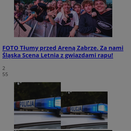
FOTO
Tłumy przed Areną Zabrze. Za nami
Śląska Scena Letnia z gwiazdami rapu!
2
55