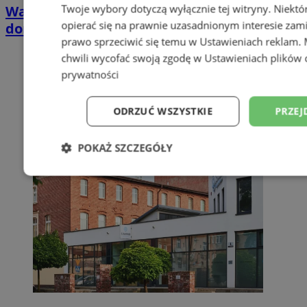
Twoje wybory dotyczą wyłącznie tej witryny. Niekt
Wakacyjny wypoczynek nad Bałtykiem w
opierać się na prawnie uzasadnionym interesie zami
domkach Szmaragdowe Morze
prawo sprzeciwić się temu w
Ustawieniach reklam
.
chwili wycofać swoją zgodę w
Ustawieniach plików 
prywatności
ODRZUĆ WSZYSTKIE
PRZEJ
POKAŻ SZCZEGÓŁY
Niezbędne
Wydajność
Targetowani
Niesklasyfikowane