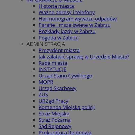
Historia miasta
Ważne adresy i telefony
Harmonogram wywozu odpadów
Parafie i msze święte w Zabrzu
Rozkłady jazdy w Zabrzu
Pogoda w Zabrzu
ADMINISTRACJA
Prezydent miasta
Jak załatwić sprawę w Urzędzie Miasta?
Rada miasta
INSTYTUCJE
Urząd Stanu Cywilnego
MOPR
Urząd Skarbowy
ZUS
URZąd Pracy
Komenda Miejska policji
Straż Miejska
Straż Pożarna
Sąd Rejonowy
Prokuratura Rejonowa