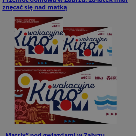
znęcać się nad matką
„Matrix” pod gwiazdami w Zabrzu.