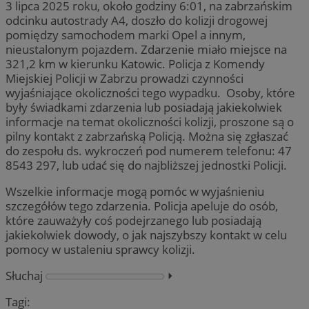
3 lipca 2025 roku, około godziny 6:01, na zabrzańskim
odcinku autostrady A4, doszło do kolizji drogowej
pomiędzy samochodem marki Opel a innym,
nieustalonym pojazdem. Zdarzenie miało miejsce na
321,2 km w kierunku Katowic. Policja z Komendy
Miejskiej Policji w Zabrzu prowadzi czynności
wyjaśniające okoliczności tego wypadku. Osoby, które
były świadkami zdarzenia lub posiadają jakiekolwiek
informacje na temat okoliczności kolizji, proszone są o
pilny kontakt z zabrzańską Policją. Można się zgłaszać
do zespołu ds. wykroczeń pod numerem telefonu: 47
8543 297, lub udać się do najbliższej jednostki Policji.
Wszelkie informacje mogą pomóc w wyjaśnieniu
szczegółów tego zdarzenia. Policja apeluje do osób,
które zauważyły coś podejrzanego lub posiadają
jakiekolwiek dowody, o jak najszybszy kontakt w celu
pomocy w ustaleniu sprawcy kolizji.
Słuchaj
⏵︎
Tagi: