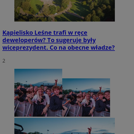
Kąpielisko Leśne trafi w ręce
deweloperów? To sugeruje były
wiceprezydent. Co na obecne władze?
2