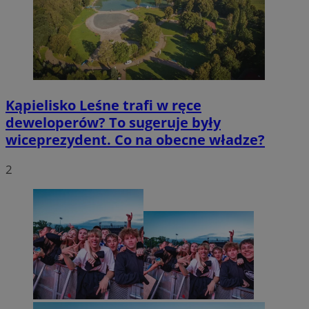
Kąpielisko Leśne trafi w ręce
deweloperów? To sugeruje były
wiceprezydent. Co na obecne władze?
2