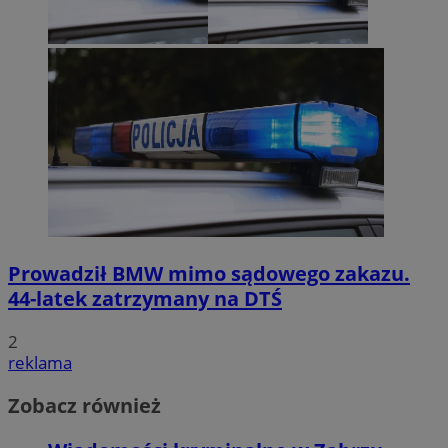
Prowadził BMW mimo sądowego zakazu.
44-latek zatrzymany na DTŚ
2
reklama
Zobacz również