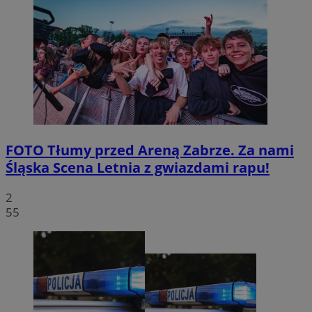
FOTO
Tłumy przed Areną Zabrze. Za nami
Śląska Scena Letnia z gwiazdami rapu!
2
55