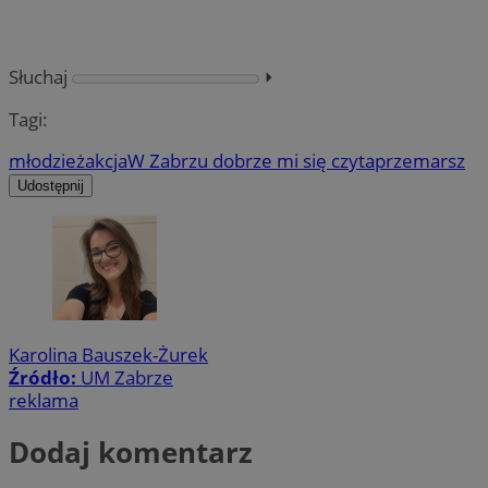
Słuchaj
⏵︎
Tagi:
młodzież
akcja
W Zabrzu dobrze mi się czyta
przemarsz
Udostępnij
Karolina Bauszek-Żurek
Źródło:
UM Zabrze
reklama
Dodaj komentarz