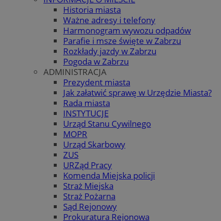
Historia miasta
Ważne adresy i telefony
Harmonogram wywozu odpadów
Parafie i msze święte w Zabrzu
Rozkłady jazdy w Zabrzu
Pogoda w Zabrzu
ADMINISTRACJA
Prezydent miasta
Jak załatwić sprawę w Urzędzie Miasta?
Rada miasta
INSTYTUCJE
Urząd Stanu Cywilnego
MOPR
Urząd Skarbowy
ZUS
URZąd Pracy
Komenda Miejska policji
Straż Miejska
Straż Pożarna
Sąd Rejonowy
Prokuratura Rejonowa