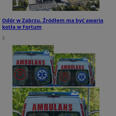
Odór w Zabrzu. Źródłem ma być awaria
kotła w Fortum
3