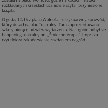
została na placu Wolności, gdzie na kocach, matach i
rozkładanych krzesłach uczniowie czytali przyniesione
książki.
O godz. 12.15 z placu Wolności ruszył barwny korowód,
który dotarł na plac Teatralny. Tam zaprezentowano
szkoły biorące udział w wydarzeniu. Następnie odbył się
happening teatralny pn. „Śmiechoterapia”. Impreza
czytelnicza zakończyła się rozdaniem nagród.