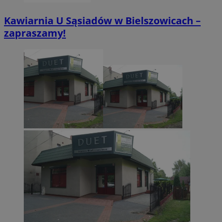
Kawiarnia U Sąsiadów w Bielszowicach –
zapraszamy!
CookieScriptConsent
4 tygodnie 2 dn
CookieScript
zabrze.com.pl
VISITOR_PRIVACY_METADATA
5 miesięcy 4
YouTube
tygodnie
.youtube.com