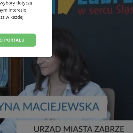
 wybory dotyczą
nym interesie
sz w każdej
DO PORTALU
esklasyfikowane
ane
owanie użytkownika i
j.