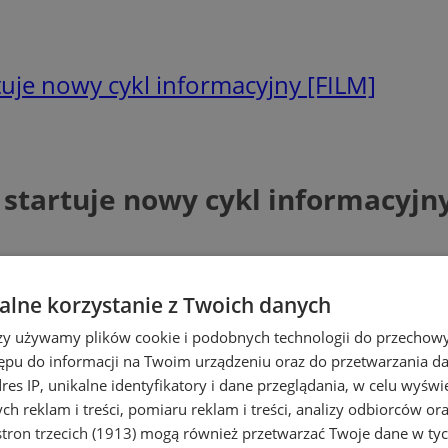
uje nowy cykl informacyjny [FILM]
startuje nowy cykl informacyjny
lne korzystanie z Twoich danych
rzy używamy plików cookie i podobnych technologii do przechow
ępu do informacji na Twoim urządzeniu oraz do przetwarzania 
dres IP, unikalne identyfikatory i dane przeglądania, w celu wyświ
h reklam i treści, pomiaru reklam i treści, analizy odbiorców or
tron trzecich (1913)
mogą również przetwarzać Twoje dane w tych