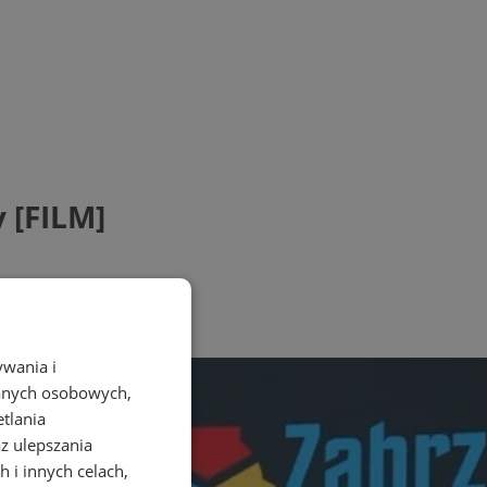
 [FILM]
ywania i
danych osobowych,
etlania
az ulepszania
 i innych celach,