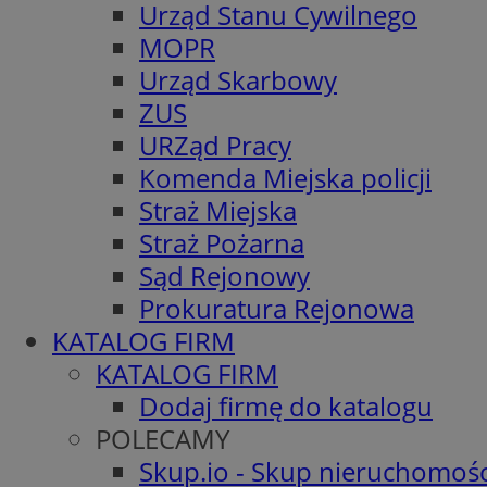
Urząd Stanu Cywilnego
MOPR
Urząd Skarbowy
ZUS
URZąd Pracy
Komenda Miejska policji
Straż Miejska
Straż Pożarna
Sąd Rejonowy
Prokuratura Rejonowa
KATALOG FIRM
KATALOG FIRM
Dodaj firmę do katalogu
POLECAMY
Skup.io - Skup nieruchomośc