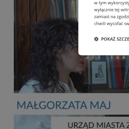
w tym wykorzysty
wyłącznie tej wi
zamiast na zgodz
chwili wycofać s
POKAŻ SZCZ
Niezbędne
Ni
Niezbędne pliki cook
zarządzanie kontem. 
Nazwa