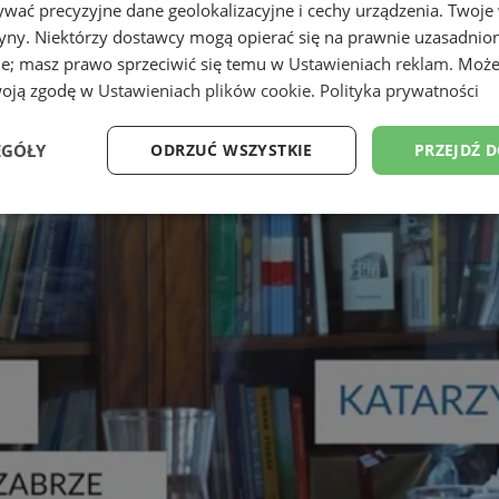
wać precyzyjne dane geolokalizacyjne i cechy urządzenia. Twoje
tryny. Niektórzy dostawcy mogą opierać się na prawnie uzasadnio
ie; masz prawo sprzeciwić się temu w
Ustawieniach reklam
. Może
woją zgodę w
Ustawieniach plików cookie
.
Polityka prywatności
EGÓŁY
ODRZUĆ WSZYSTKIE
PRZEJDŹ 
Wydajność
Targetowanie
Funkcjonalność
Ni
ezbędne
Wydajność
Targetowanie
Funkcjonalność
Niesklasyfikow
ie umożliwiają korzystanie z podstawowych funkcji strony internetowej, takich jak log
Bez niezbędnych plików cookie nie można prawidłowo korzystać ze strony internetowe
Provider
/
Okres
Opis
Domena
przechowywania