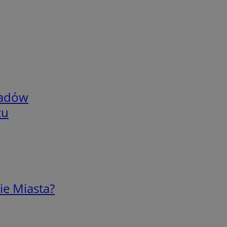
adów
zu
ie Miasta?