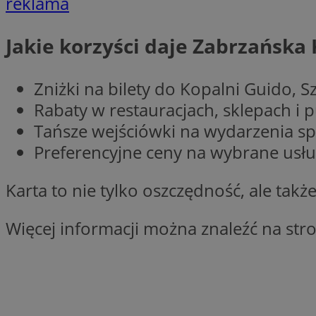
reklama
Nazwa
Nazwa
Jakie korzyści daje Zabrzańska
ustat_xq6z219uw9
Nazwa
__Secure-YNID
_clck
__gads
Zniżki na bilety do Kopalni Guido, 
Rabaty w restauracjach, sklepach i
FCCDCF
MUID
Tańsze wejściówki na wydarzenia sp
__eoi
Preferencyjne ceny na wybrane usłu
ANONCHK
Karta to nie tylko oszczędność, ale takż
_clsk
Więcej informacji można znaleźć na str
test_cookie
_ga_NBM6HFESG6
_fbp
OAID
MR