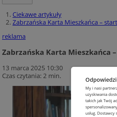
Ciekawe artykuły
Zabrzańska Karta Mieszkańca – start
reklama
Zabrzańska Karta Mieszkańca – 
13 marca 2025 10:30
Czas czytania: 2 min.
Odpowiedzia
My i nasi partne
uzyskiwania dost
takich jak Twój a
spersonalizowanyc
usług.
Dostawcy s