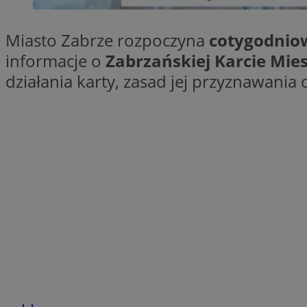
SessID
QeSessID
Miasto Zabrze rozpoczyna
cotygodnio
MvSessID
informacje o
Zabrzańskiej Karcie Mie
__cf_bm
działania karty, zasad jej przyznawania o
__cf_bm
CookieScriptConse
VISITOR_PRIVACY_