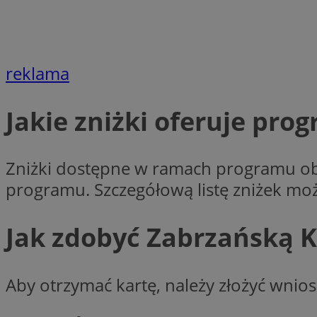
Nazwa
Nazwa
ustat_xq6z219uw9
Nazwa
__Secure-YNID
_clck
reklama
__gads
Jakie zniżki oferuje pro
FCCDCF
MUID
__eoi
Zniżki dostępne w ramach programu obe
ANONCHK
programu. Szczegółową listę zniżek moż
_clsk
test_cookie
Jak zdobyć Zabrzańską 
_ga_NBM6HFESG6
_fbp
OAID
Aby otrzymać kartę, należy złożyć wnio
MR