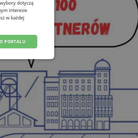
 wybory dotyczą
nym interesie
sz w każdej
DO PORTALU
esklasyfikowane
ane
owanie użytkownika i
j.