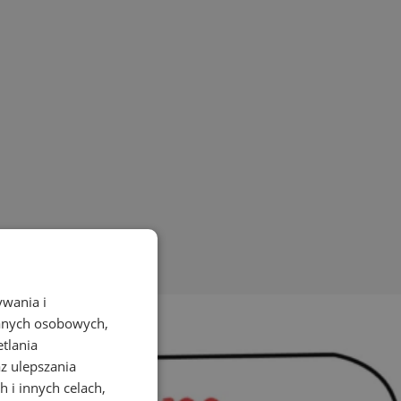
ywania i
danych osobowych,
etlania
az ulepszania
 i innych celach,