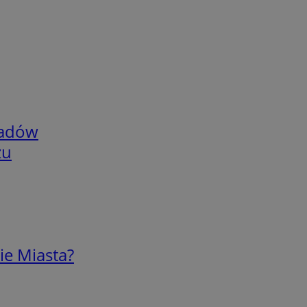
adów
zu
ie Miasta?