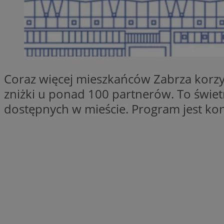
SessID
QeSessID
MvSessID
__cf_bm
Coraz więcej mieszkańców Zabrza korzys
__cf_bm
zniżki u ponad 100 partnerów. To świet
dostępnych w mieście. Program jest kon
CookieScriptConse
VISITOR_PRIVACY_