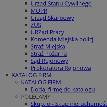
Urząd Stanu Cywilnego
MOPR
Urząd Skarbowy
ZUS
URZąd Pracy
Komenda Miejska policji
Straż Miejska
Straż Pożarna
Sąd Rejonowy
Prokuratura Rejonowa
KATALOG FIRM
KATALOG FIRM
Dodaj firmę do katalogu
POLECAMY
Skup.io - Skup nieruchomośc