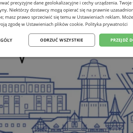
wać precyzyjne dane geolokalizacyjne i cechy urządzenia. Twoje
tryny. Niektórzy dostawcy mogą opierać się na prawnie uzasadnio
ie; masz prawo sprzeciwić się temu w
Ustawieniach reklam
. Może
woją zgodę w
Ustawieniach plików cookie
.
Polityka prywatności
EGÓŁY
ODRZUĆ WSZYSTKIE
PRZEJDŹ 
Wydajność
Targetowanie
Funkcjonalność
Ni
ezbędne
Wydajność
Targetowanie
Funkcjonalność
Niesklasyfikow
ie umożliwiają korzystanie z podstawowych funkcji strony internetowej, takich jak log
Bez niezbędnych plików cookie nie można prawidłowo korzystać ze strony internetowe
Provider
/
Okres
Opis
Domena
przechowywania