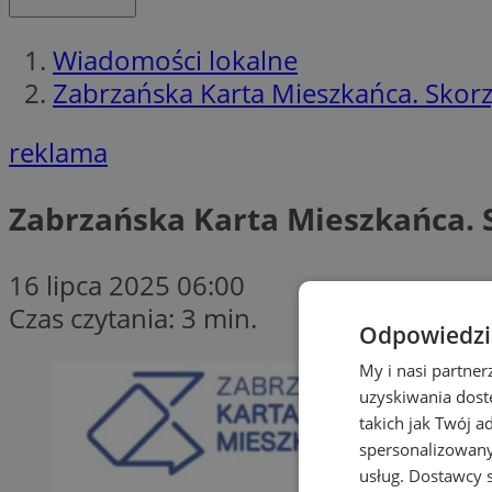
Wiadomości lokalne
Zabrzańska Karta Mieszkańca. Skorzy
reklama
Zabrzańska Karta Mieszkańca. S
16 lipca 2025 06:00
Czas czytania: 3 min.
Odpowiedzia
My i nasi partne
uzyskiwania dost
takich jak Twój a
spersonalizowanyc
usług.
Dostawcy s