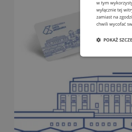
w tym wykorzysty
wyłącznie tej wi
zamiast na zgodz
chwili wycofać s
POKAŻ SZCZ
Niezbędne
Ni
Niezbędne pliki cook
zarządzanie kontem. 
Nazwa