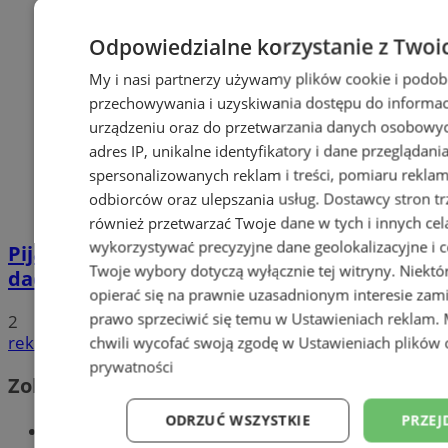
Odpowiedzialne korzystanie z Twoi
My i nasi partnerzy używamy plików cookie i podob
przechowywania i uzyskiwania dostępu do informac
urządzeniu oraz do przetwarzania danych osobowych
adres IP, unikalne identyfikatory i dane przeglądani
spersonalizowanych reklam i treści, pomiaru reklam i
odbiorców oraz ulepszania usług.
Dostawcy stron tr
również przetwarzać Twoje dane w tych i innych cel
wykorzystywać precyzyjne dane geolokalizacyjne i c
Pijana 32-latka z zakazem prowadzenia
Twoje wybory dotyczą wyłącznie tej witryny. Niekt
dachowała na DK 88 w Zabrzu
opierać się na prawnie uzasadnionym interesie zami
prawo sprzeciwić się temu w
Ustawieniach reklam
.
2
reklama
chwili wycofać swoją zgodę w
Ustawieniach plików 
prywatności
Zobacz również
ODRZUĆ WSZYSTKIE
PRZEJ
Wiadomości kryminalne w Zabrzu