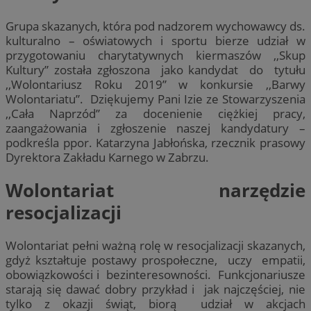
Grupa skazanych, która pod nadzorem wychowawcy ds.
kulturalno – oświatowych i sportu bierze udział w
przygotowaniu charytatywnych kiermaszów ,,Skup
Kultury” została zgłoszona jako kandydat do tytułu
,,Wolontariusz Roku 2019” w konkursie ,,Barwy
Wolontariatu”. Dziękujemy Pani Izie ze Stowarzyszenia
,,Cała Naprzód” za docenienie ciężkiej pracy,
zaangażowania i zgłoszenie naszej kandydatury –
podkreśla ppor. Katarzyna Jabłońska, rzecznik prasowy
Dyrektora Zakładu Karnego w Zabrzu.
Wolontariat narzędzie
resocjalizacji
Wolontariat pełni ważną rolę w resocjalizacji skazanych,
gdyż kształtuje postawy prospołeczne, uczy empatii,
obowiązkowości i bezinteresowności. Funkcjonariusze
starają się dawać dobry przykład i jak najczęściej, nie
tylko z okazji świąt, biorą udział w akcjach