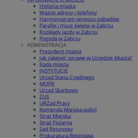
Historia miasta
Ważne adresy i telefony
Harmonogram wywozu odpadów
Parafie i msze święte w Zabrzu
Rozkłady jazdy w Zabrzu
Pogoda w Zabrzu
ADMINISTRACJA
Prezydent miasta
Jak załatwić sprawę w Urzędzie Miasta?
Rada miasta
INSTYTUCJE
Urząd Stanu Cywilnego
MOPR
Urząd Skarbowy
ZUS
URZąd Pracy
Komenda Miejska policji
Straż Miejska
Straż Pożarna
Sąd Rejonowy
Prokuratura Rejonowa