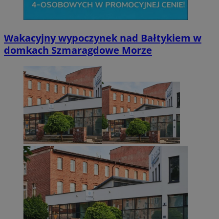
CookieScriptConsent
4 tygodnie 2 dn
CookieScript
zabrze.com.pl
Wakacyjny wypoczynek nad Bałtykiem w
domkach Szmaragdowe Morze
VISITOR_PRIVACY_METADATA
5 miesięcy 4
YouTube
tygodnie
.youtube.com