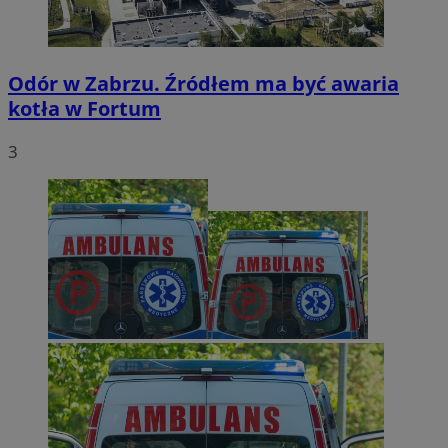
Odór w Zabrzu. Źródłem ma być awaria
kotła w Fortum
3