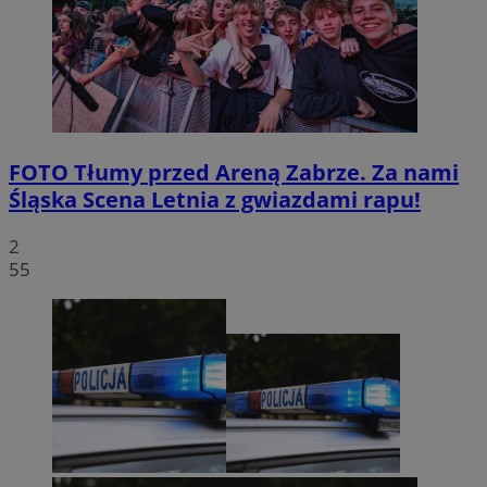
FOTO
Tłumy przed Areną Zabrze. Za nami
Śląska Scena Letnia z gwiazdami rapu!
2
55