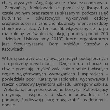
charytatywnych. Angażują w nie również osadzonych.
Zabrzańscy funkcjonariusze przez cały listopad w
czasie wolnym oraz razem ze skazanymi podczas zajęć
kulturalno – oświatowych wykonywali ozdoby
świąteczne: ceramiczne choinki, anioły, wieńce i ozdoby
choinkowe z filcu. W ten sposób włączyliśmy się już po
raz kolejny w świąteczną akcję pomocy ponad 700
dzieciom Uskrzydlamy 2019”, której organizatorem
jest Stowarzyszenie Dom Aniołów Stróżów w
Katowicach.
W ten sposób zwracamy uwagę naszych podopiecznych
na potrzeby innych ludzi. Dzięki temu chociaż na
chwilę przestają myśleć wyłącznie o sobie i własnych
często wygórowanych wymaganiach i aspiracjach –
powiedziała ppor. Katarzyna Jabłońska, wychowawca i
rzecznik prasowy Dyrektora Zakładu Karnego w Zabrzu.
Wolontariat przynosi obopólne korzyści. Potrzebujący
otrzymują wsparcie, a skazani udowadniają, że
pomimo, iż odbywają karę mogą zrobić coś dobrego –
dodaje.