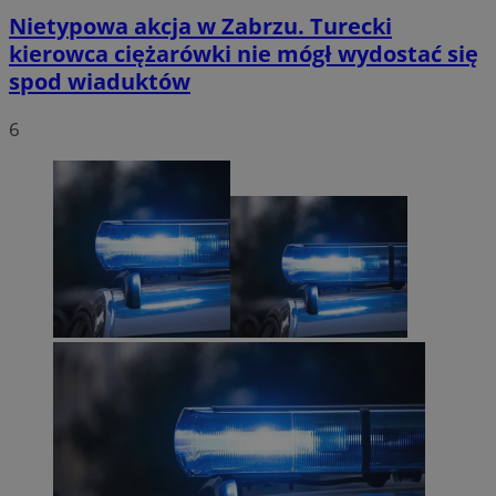
Nietypowa akcja w Zabrzu. Turecki
kierowca ciężarówki nie mógł wydostać się
spod wiaduktów
6