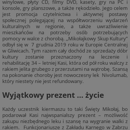
winylowe, płyty CD, filmy DVD, kasety, gry na PC i
konsole, gry planszowe, a także rękodzieło. Jego celem
jest promocja czytelnictwa i aktywnej postawy
społecznej polegającej na współtworzeniu wydarzeń
kulturalnych w regionie, a także uwrażliwienie
mieszkańców na potrzeby osób potrzebujących
pomocy w walce z chorobą. ,,Mikołajkowy Skup Kultury”
odbył się w 7 grudnia 2019 roku w Europie Centralnej
w Gliwicach. Tym razem cały dochód ze sprzedaży dóbr
kultury zostanie przeznaczony na leczenie i
rehabilitację 34 – letniej Kasi, która od pół roku walczy z
rakiem jelita grubego z przerzutami na wątrobę. Szansą
na pokonanie choroby jest nowoczesny lek Nivolumab,
który niestety nie jest refundowany.
Wyjątkowy prezent … życie
Każdy uczestnik kiermaszu to taki Święty Mikołaj, bo
podarował Kasi najwspanialszy prezent – możliwość
zakupu niezbędnego leku i szansę na wygranie walki z
rakiem. Funkcjonariusze z Zakładu Karnego w Zabrzu