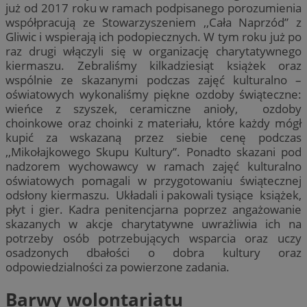
już od 2017 roku w ramach podpisanego porozumienia
współpracują ze Stowarzyszeniem ,,Cała Naprzód” z
Gliwic i wspierają ich podopiecznych. W tym roku już po
raz drugi włączyli się w organizację charytatywnego
kiermaszu. Zebraliśmy kilkadziesiąt książek oraz
wspólnie ze skazanymi podczas zajęć kulturalno –
oświatowych wykonaliśmy piękne ozdoby świąteczne:
wieńce z szyszek, ceramiczne anioły, ozdoby
choinkowe oraz choinki z materiału, które każdy mógł
kupić za wskazaną przez siebie cenę podczas
,,Mikołajkowego Skupu Kultury”. Ponadto skazani pod
nadzorem wychowawcy w ramach zajęć kulturalno
oświatowych pomagali w przygotowaniu świątecznej
odsłony kiermaszu. Układali i pakowali tysiące książek,
płyt i gier. Kadra penitencjarna poprzez angażowanie
skazanych w akcje charytatywne uwrażliwia ich na
potrzeby osób potrzebujących wsparcia oraz uczy
osadzonych dbałości o dobra kultury oraz
odpowiedzialności za powierzone zadania.
Barwy wolontariatu