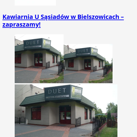
Kawiarnia U Sąsiadów w Bielszowicach –
zapraszamy!