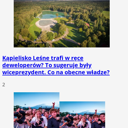
Kąpielisko Leśne trafi w ręce
deweloperów? To sugeruje były
wiceprezydent. Co na obecne władze?
2