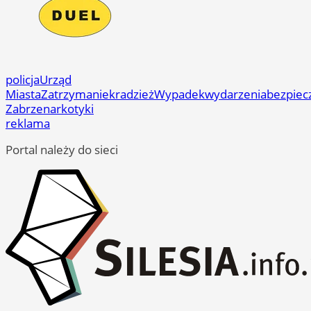
policja
Urząd
Miasta
Zatrzymanie
kradzież
Wypadek
wydarzenia
bezpiec
Zabrze
narkotyki
reklama
Portal należy do sieci