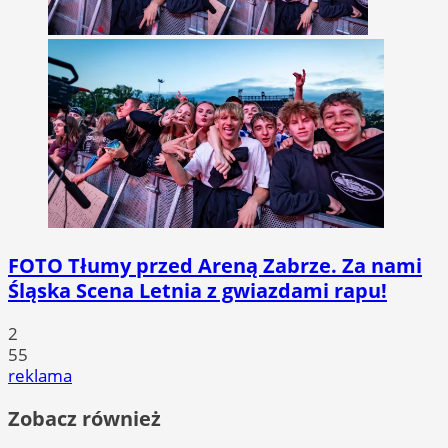
FOTO
Tłumy przed Areną Zabrze. Za nami
Śląska Scena Letnia z gwiazdami rapu!
2
55
reklama
Zobacz również