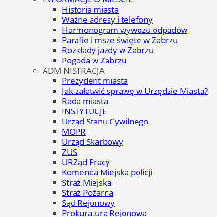
Historia miasta
Ważne adresy i telefony
Harmonogram wywozu odpadów
Parafie i msze święte w Zabrzu
Rozkłady jazdy w Zabrzu
Pogoda w Zabrzu
ADMINISTRACJA
Prezydent miasta
Jak załatwić sprawę w Urzędzie Miasta?
Rada miasta
INSTYTUCJE
Urząd Stanu Cywilnego
MOPR
Urząd Skarbowy
ZUS
URZąd Pracy
Komenda Miejska policji
Straż Miejska
Straż Pożarna
Sąd Rejonowy
Prokuratura Rejonowa