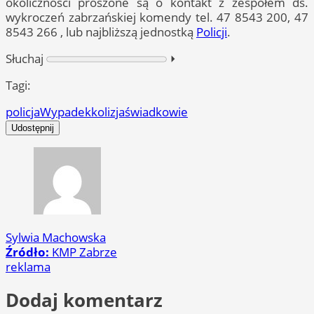
okoliczności proszone są o kontakt z zespołem ds.
wykroczeń zabrzańskiej komendy tel. 47 8543 200, 47
8543 266 , lub najbliższą jednostką
Policji
.
Słuchaj
⏵︎
Tagi:
policja
Wypadek
kolizja
świadkowie
Udostępnij
Sylwia Machowska
Źródło:
KMP Zabrze
reklama
Dodaj komentarz