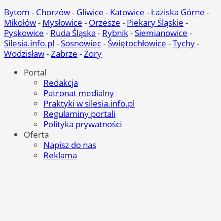
Bytom
-
Chorzów
-
Gliwice
-
Katowice
-
Łaziska Górne
-
Mikołów
-
Mysłowice
-
Orzesze
-
Piekary Śląskie
-
Pyskowice
-
Ruda Śląska
-
Rybnik
-
Siemianowice
-
Silesia.info.pl
-
Sosnowiec
-
Świętochłowice
-
Tychy
-
Wodzisław
-
Zabrze
-
Żory
Portal
Redakcja
Patronat medialny
Praktyki w silesia.info.pl
Regulaminy portali
Polityka prywatności
Oferta
Napisz do nas
Reklama