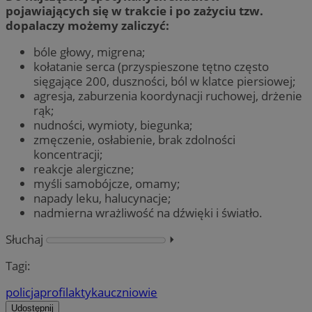
pojawiających się w trakcie i po zażyciu tzw.
dopalaczy możemy zaliczyć:
bóle głowy, migrena;
kołatanie serca (przyspieszone tętno często
sięgające 200, duszności, ból w klatce piersiowej;
agresja, zaburzenia koordynacji ruchowej, drżenie
rąk;
nudności, wymioty, biegunka;
zmęczenie, osłabienie, brak zdolności
koncentracji;
reakcje alergiczne;
myśli samobójcze, omamy;
napady leku, halucynacje;
nadmierna wrażliwość na dźwięki i światło.
Słuchaj
⏵︎
Tagi:
policja
profilaktyka
uczniowie
Udostępnij