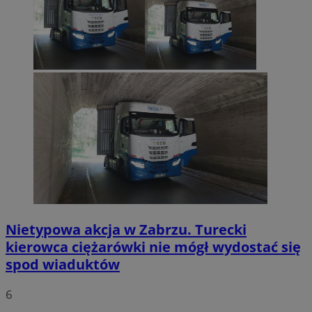
Nietypowa akcja w Zabrzu. Turecki
kierowca ciężarówki nie mógł wydostać się
spod wiaduktów
6