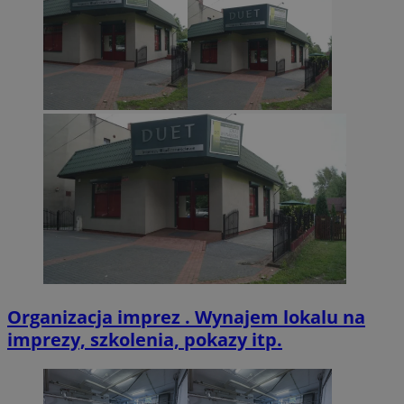
VISITOR_PRIVACY_METADATA
5 miesięcy 4
YouTube
tygodnie
.youtube.com
Organizacja imprez . Wynajem lokalu na
imprezy, szkolenia, pokazy itp.