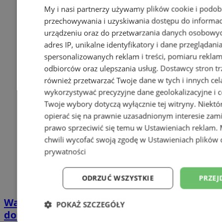
My i nasi partnerzy używamy plików cookie i podob
przechowywania i uzyskiwania dostępu do informac
urządzeniu oraz do przetwarzania danych osobowych
adres IP, unikalne identyfikatory i dane przeglądani
spersonalizowanych reklam i treści, pomiaru reklam i
odbiorców oraz ulepszania usług.
Dostawcy stron tr
również przetwarzać Twoje dane w tych i innych cel
wykorzystywać precyzyjne dane geolokalizacyjne i c
Twoje wybory dotyczą wyłącznie tej witryny. Niekt
opierać się na prawnie uzasadnionym interesie zami
prawo sprzeciwić się temu w
Ustawieniach reklam
.
chwili wycofać swoją zgodę w
Ustawieniach plików 
prywatności
ODRZUĆ WSZYSTKIE
PRZEJ
Wakacyjny wypoczynek nad Bałtykiem w
POKAŻ SZCZEGÓŁY
domkach Szmaragdowe Morze