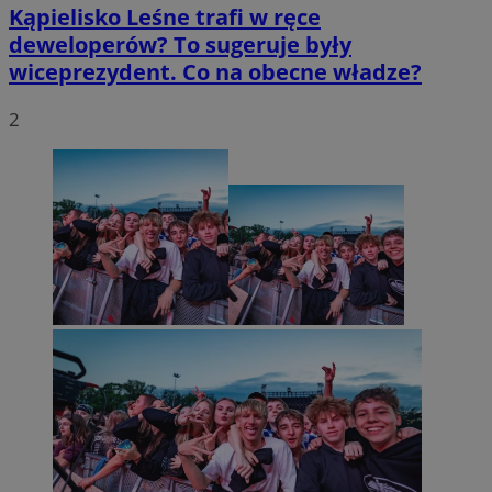
Kąpielisko Leśne trafi w ręce
deweloperów? To sugeruje były
wiceprezydent. Co na obecne władze?
2