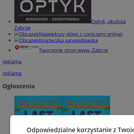
Optyk, okulista
Zabrze
Największy sklep z częściami online!
Książeczka sanepidowska
Tworzenie stron www -Zabrze
reklama
reklama
Ogłoszenia
Odpowiedzialne korzystanie z Twoi