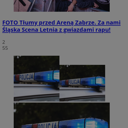
FOTO
Tłumy przed Areną Zabrze. Za nami
Śląska Scena Letnia z gwiazdami rapu!
2
55