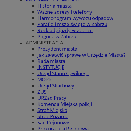
Historia miasta
Ważne adresy i telefony
Harmonogram wywozu odpadów
Parafie i msze święte w Zabrzu
Rozkłady jazdy w Zabrzu
Pogoda w Zabrzu
ADMINISTRACJA
Prezydent miasta
Jak załatwić sprawę w Urzędzie Miasta?
Rada miasta
INSTYTUCJE
Urząd Stanu Cywilnego
MOPR
Urząd Skarbowy
ZUS
URZąd Pracy
Komenda Miejska policji
Straż Miejska
Straż Pożarna
Sąd Rejonowy
Prokuratura Rejonowa