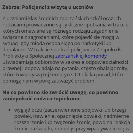
Zabrze: Policjanci z wizytą u uczniów
Z uczniami klas średnich zabrzańskich szkół oraz ich
rodzicami prowadzone są cykliczne spotkania w trakcie,
których omawiane są różnego rodzaju zagadnienia
związane z zagrożeniami, które pojawić się mogą w
sytuacji gdy młoda osoba sięga po narkotyki lub
dopalacze. W trakcie spotkań policjanci z Zespołu ds.
Profilaktyki Społecznej
zabrzańskiej komendy
uświadamiają odbiorców w zakresie odpowiedzialności
prawnej i odpowiadają na pytania, często obalając mity,
które towarzyszą tej tematyce. Oto kilka porad, które
pomogą nam w porę zauważyć problem.
Na co powinno się zwrócić uwagę, co powinno
zaniepokoić rodzica /opiekuna:
​wygląd oczu (zaczerwienione spojówki lub brzegi
powiek, łzawienie, opadnięcie powieki, nadmierne
rozszerzenie lub zwężenie źrenic, powolna reakcja
źrenic na światło, oczopląs przy wpatrywaniu się w