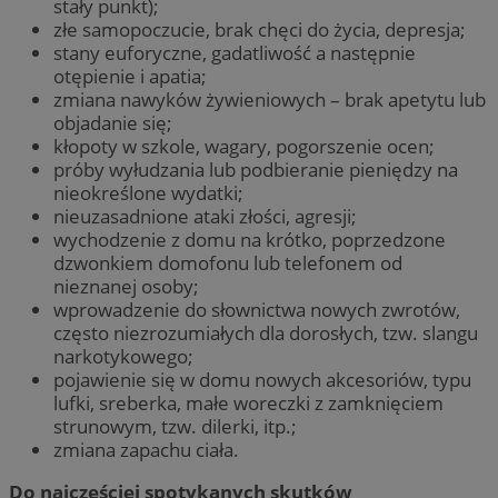
stały punkt);
złe samopoczucie, brak chęci do życia, depresja;
stany euforyczne, gadatliwość a następnie
otępienie i apatia;
zmiana nawyków żywieniowych – brak apetytu lub
objadanie się;
kłopoty w szkole, wagary, pogorszenie ocen;
próby wyłudzania lub podbieranie pieniędzy na
nieokreślone wydatki;
nieuzasadnione ataki złości, agresji;
wychodzenie z domu na krótko, poprzedzone
dzwonkiem domofonu lub telefonem od
nieznanej osoby;
wprowadzenie do słownictwa nowych zwrotów,
często niezrozumiałych dla dorosłych, tzw. slangu
narkotykowego;
pojawienie się w domu nowych akcesoriów, typu
lufki, sreberka, małe woreczki z zamknięciem
strunowym, tzw. dilerki, itp.;
zmiana zapachu ciała.
Do najczęściej spotykanych skutków