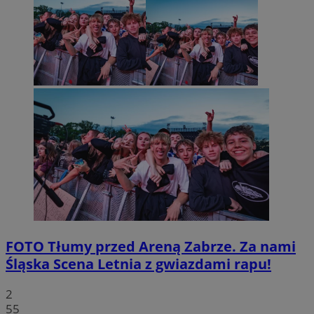
FOTO
Tłumy przed Areną Zabrze. Za nami
Śląska Scena Letnia z gwiazdami rapu!
2
55