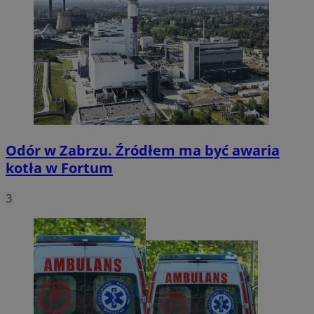
Odór w Zabrzu. Źródłem ma być awaria
kotła w Fortum
3