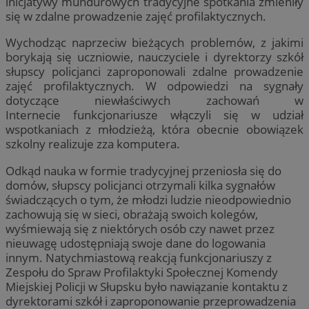
inicjatywy mundurowych tradycyjne spotkania zmieniły
się w zdalne prowadzenie zajęć profilaktycznych.
Wychodząc naprzeciw bieżących problemów, z jakimi
borykają się uczniowie, nauczyciele i dyrektorzy szkół
słupscy policjanci zaproponowali zdalne prowadzenie
zajęć profilaktycznych. W odpowiedzi na sygnały
dotyczące niewłaściwych zachowań w
Internecie funkcjonariusze włączyli się w udział
wspotkaniach z młodzieżą, która obecnie obowiązek
szkolny realizuje zza komputera.
Odkąd nauka w formie tradycyjnej przeniosła się do
domów, słupscy policjanci otrzymali kilka sygnałów
świadczących o tym, że młodzi ludzie nieodpowiednio
zachowują się w sieci, obrażają swoich kolegów,
wyśmiewają się z niektórych osób czy nawet przez
nieuwagę udostępniają swoje dane do logowania
innym. Natychmiastową reakcją funkcjonariuszy z
Zespołu do Spraw Profilaktyki Społecznej Komendy
Miejskiej Policji w Słupsku było nawiązanie kontaktu z
dyrektorami szkół i zaproponowanie przeprowadzenia