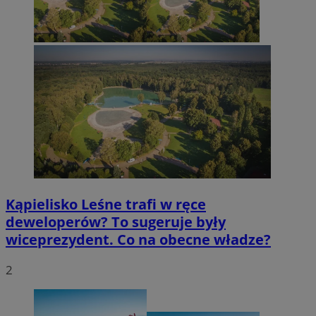
Kąpielisko Leśne trafi w ręce
deweloperów? To sugeruje były
wiceprezydent. Co na obecne władze?
2