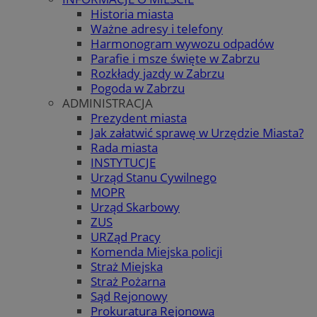
Historia miasta
Ważne adresy i telefony
Harmonogram wywozu odpadów
Parafie i msze święte w Zabrzu
Rozkłady jazdy w Zabrzu
Pogoda w Zabrzu
ADMINISTRACJA
Prezydent miasta
Jak załatwić sprawę w Urzędzie Miasta?
Rada miasta
INSTYTUCJE
Urząd Stanu Cywilnego
MOPR
Urząd Skarbowy
ZUS
URZąd Pracy
Komenda Miejska policji
Straż Miejska
Straż Pożarna
Sąd Rejonowy
Prokuratura Rejonowa