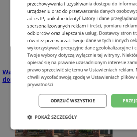
przechowywania i uzyskiwania dostępu do informac
urządzeniu oraz do przetwarzania danych osobowych
adres IP, unikalne identyfikatory i dane przeglądani
spersonalizowanych reklam i treści, pomiaru reklam i
odbiorców oraz ulepszania usług.
Dostawcy stron tr
również przetwarzać Twoje dane w tych i innych cel
wykorzystywać precyzyjne dane geolokalizacyjne i c
Twoje wybory dotyczą wyłącznie tej witryny. Niekt
opierać się na prawnie uzasadnionym interesie zami
prawo sprzeciwić się temu w
Ustawieniach reklam
.
Wakacyjny wypoczynek nad Bałtykiem w
chwili wycofać swoją zgodę w
Ustawieniach plików 
domkach Szmaragdowe Morze
prywatności
ODRZUĆ WSZYSTKIE
PRZEJ
POKAŻ SZCZEGÓŁY
Niezbędne
Wydajność
Targetowani