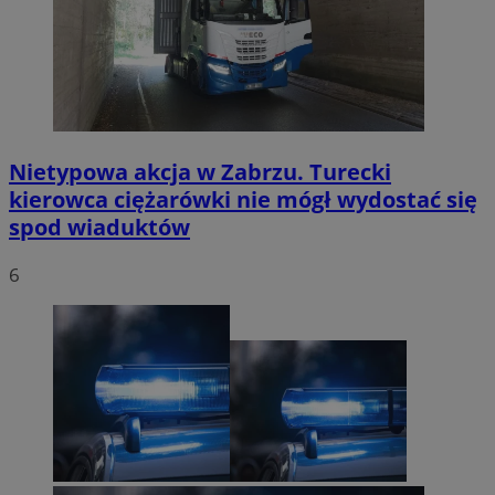
Nietypowa akcja w Zabrzu. Turecki
kierowca ciężarówki nie mógł wydostać się
spod wiaduktów
6