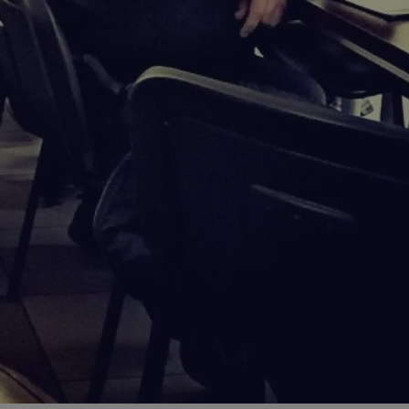
ator sesji.
ator sesji.
ator sesji.
 ludzi i botów. Jest
j, ponieważ
tów na temat
j.
 ludzi i botów. Jest
j, ponieważ
tów na temat
j.
usługę Cookie-
rencji dotyczących
est to konieczne,
działał poprawnie.
cje o zgodzie
h dotyczących
tryny. Rejestruje
ci i ustawień
ie w kolejnych
nie musi ponownie
 zwiększa wygodę i
ych.