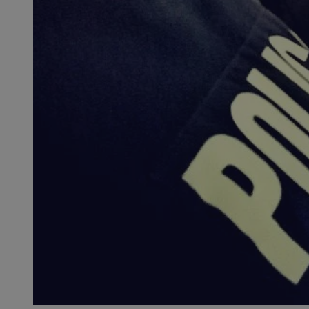
SessID
QeSessID
MvSessID
__cf_bm
__cf_bm
CookieScriptConse
VISITOR_PRIVACY_