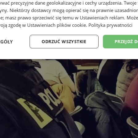
wać precyzyjne dane geolokalizacyjne i cechy urządzenia. Twoje
tryny. Niektórzy dostawcy mogą opierać się na prawnie uzasadnio
ie; masz prawo sprzeciwić się temu w
Ustawieniach reklam
. Może
woją zgodę w
Ustawieniach plików cookie
.
Polityka prywatności
EGÓŁY
ODRZUĆ WSZYSTKIE
PRZEJDŹ 
Wydajność
Targetowanie
Funkcjonalność
Ni
ezbędne
Wydajność
Targetowanie
Funkcjonalność
Niesklasyfikow
ie umożliwiają korzystanie z podstawowych funkcji strony internetowej, takich jak log
Bez niezbędnych plików cookie nie można prawidłowo korzystać ze strony internetowe
Provider
/
Okres
Opis
Domena
przechowywania