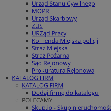
Urząd Stanu Cywilnego
MOPR
Urząd Skarbowy
ZUS
URZąd Pracy
Komenda Miejska policji
Straż Miejska
Straż Pożarna
Sąd Rejonowy
Prokuratura Rejonowa
KATALOG FIRM
KATALOG FIRM
Dodaj firmę do katalogu
POLECAMY
Skup.io - Skup nieruchomośc