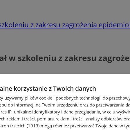
w szkoleniu z zakresu zagrożenia epidemi
iał w szkoleniu z zakresu zagro
lne korzystanie z Twoich danych
rzy używamy plików cookie i podobnych technologii do przechow
ępu do informacji na Twoim urządzeniu oraz do przetwarzania 
dres IP, unikalne identyfikatory i dane przeglądania, w celu wyświ
h reklam i treści, pomiaru reklam i treści, analizy odbiorców or
tron trzecich (1913)
mogą również przetwarzać Twoje dane w tych