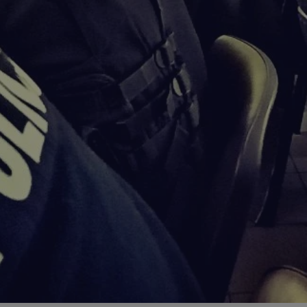
zabrze.com.pl
1 rok
Ten plik cookie przechowuje identyfik
zabrze.com.pl
1 rok
Ten plik cookie przechowuje identyfik
zabrze.com.pl
1 rok
Ten plik cookie przechowuje identyfik
29 minut 53
Ten plik cookie służy do rozróżniania
Cloudflare
sekundy
to korzystne dla strony internetowe
Inc.
umożliwia tworzenie ważnych rapor
.x.com
korzystania z jej witryny internetowe
29 minut 55
Ten plik cookie służy do rozróżniania
Cloudflare
sekund
to korzystne dla strony internetowe
Inc.
umożliwia tworzenie ważnych rapor
.twitter.com
korzystania z jej witryny internetowe
nt
4 tygodnie 2 dni
Ten plik cookie jest używany przez 
CookieScript
Script.com do zapamiętywania prefe
zabrze.com.pl
zgody użytkownika na pliki cookie. J
aby baner cookie Cookie-Script.com 
Google Privacy Policy
METADATA
5 miesięcy 4
Ten plik cookie przechowuje informa
YouTube
tygodnie
użytkownika oraz jego preferencjac
.youtube.com
prywatności podczas korzystania z wi
wybory dotyczące polityki prywatnoś
zgody, zapewniając ich przestrzegan
wizytach. Dzięki temu użytkownik 
konfigurować swoich preferencji, co
zgodność z regulacjami ochrony dan