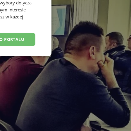
 wybory dotyczą
nym interesie
sz w każdej
DO PORTALU
esklasyfikowane
ane
owanie użytkownika i
j.