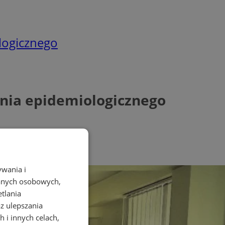
ologicznego
żenia epidemiologicznego
ywania i
danych osobowych,
etlania
az ulepszania
 i innych celach,