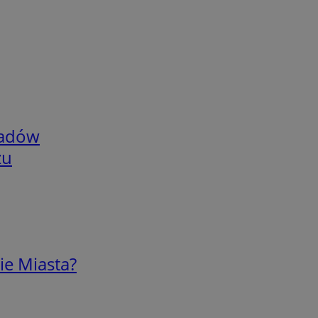
adów
zu
ie Miasta?