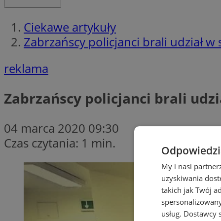
Ciekawe artykuły
Zabrzańscy policjanci brali udział 
reklama
Zabrzańscy policjanci brali udz
04 marca 2020 09:30
Czas czytania: 1 min.
Odpowiedzia
My i nasi partne
uzyskiwania dost
takich jak Twój a
spersonalizowanyc
usług.
Dostawcy s