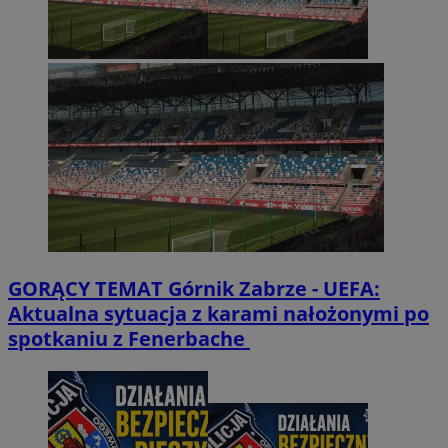
GORĄCY TEMAT
Górnik Zabrze - UEFA:
Aktualna sytuacja z karami nałożonymi po
spotkaniu z Fenerbache