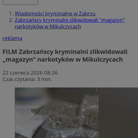
Wiadomości kryminalne w Zabrzu
Zabrzańscy kryminalni zlikwidowali "magazyn"
narkotyków w Mikulczycach
reklama
FILM
Zabrzańscy kryminalni zlikwidowali
„magazyn” narkotyków w Mikulczycach
22 czerwca 2026 08:26
Czas czytania: 3 min.