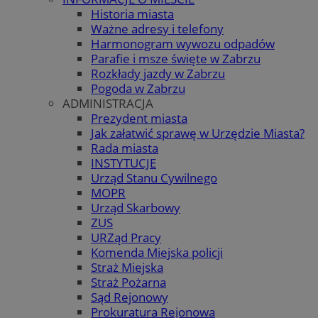
Historia miasta
Ważne adresy i telefony
Harmonogram wywozu odpadów
Parafie i msze święte w Zabrzu
Rozkłady jazdy w Zabrzu
Pogoda w Zabrzu
ADMINISTRACJA
Prezydent miasta
Jak załatwić sprawę w Urzędzie Miasta?
Rada miasta
INSTYTUCJE
Urząd Stanu Cywilnego
MOPR
Urząd Skarbowy
ZUS
URZąd Pracy
Komenda Miejska policji
Straż Miejska
Straż Pożarna
Sąd Rejonowy
Prokuratura Rejonowa