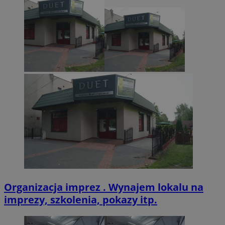
CookieScriptConsent
4 tygodnie 2 dn
CookieScript
zabrze.com.pl
VISITOR_PRIVACY_METADATA
5 miesięcy 4
YouTube
tygodnie
.youtube.com
Organizacja imprez . Wynajem lokalu na
imprezy, szkolenia, pokazy itp.