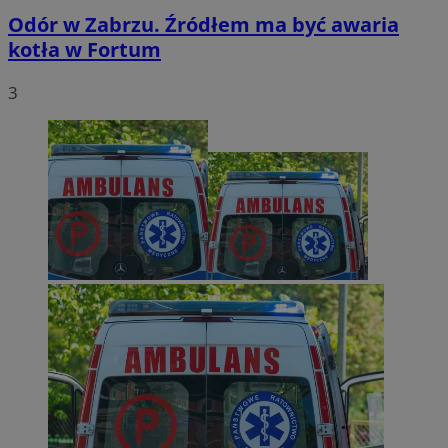
Odór w Zabrzu. Źródłem ma być awaria
kotła w Fortum
3