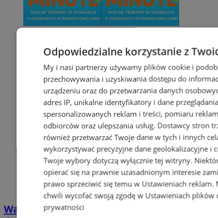
Odpowiedzialne korzystanie z Twoi
My i nasi partnerzy używamy plików cookie i podob
przechowywania i uzyskiwania dostępu do informac
urządzeniu oraz do przetwarzania danych osobowych
adres IP, unikalne identyfikatory i dane przeglądani
spersonalizowanych reklam i treści, pomiaru reklam i
odbiorców oraz ulepszania usług.
Dostawcy stron tr
również przetwarzać Twoje dane w tych i innych cel
wykorzystywać precyzyjne dane geolokalizacyjne i c
Twoje wybory dotyczą wyłącznie tej witryny. Niekt
opierać się na prawnie uzasadnionym interesie zami
prawo sprzeciwić się temu w
Ustawieniach reklam
.
chwili wycofać swoją zgodę w
Ustawieniach plików 
prywatności
Wakacyjny wypoczynek nad Bałtykiem w