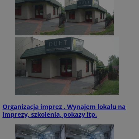
VISITOR_PRIVACY_METADATA
5 miesięcy 4
YouTube
tygodnie
.youtube.com
Organizacja imprez . Wynajem lokalu na
imprezy, szkolenia, pokazy itp.