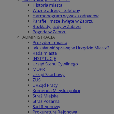
Historia miasta
Ważne adresy i telefony
Harmonogram wywozu odpadów
Parafie i msze święte w Zabrzu
Rozkłady jazdy w Zabrzu
Pogoda w Zabrzu
ADMINISTRACJA
Prezydent miasta
Jak załatwić sprawę w Urzędzie Miasta?
Rada miasta
INSTYTUCJE
Urząd Stanu Cywilnego
MOPR
Urząd Skarbowy
ZUS
URZąd Pracy
Komenda Miejska policji
Straż Miejska
Straż Pożarna
Sąd Rejonowy
Prokuratura Rejonowa