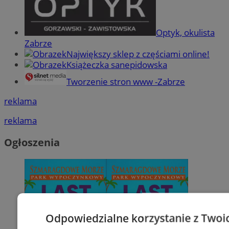
Optyk, okulista
Zabrze
Największy sklep z częściami online!
Książeczka sanepidowska
Tworzenie stron www -Zabrze
reklama
reklama
Ogłoszenia
Odpowiedzialne korzystanie z Twoi