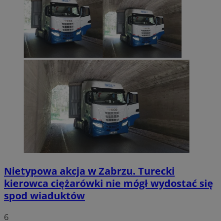
Nietypowa akcja w Zabrzu. Turecki
kierowca ciężarówki nie mógł wydostać się
spod wiaduktów
6