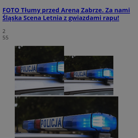
FOTO
Tłumy przed Areną Zabrze. Za nami
Śląska Scena Letnia z gwiazdami rapu!
2
55