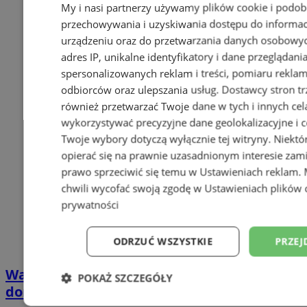
My i nasi partnerzy używamy plików cookie i podob
przechowywania i uzyskiwania dostępu do informac
urządzeniu oraz do przetwarzania danych osobowych
adres IP, unikalne identyfikatory i dane przeglądani
spersonalizowanych reklam i treści, pomiaru reklam i
odbiorców oraz ulepszania usług.
Dostawcy stron tr
również przetwarzać Twoje dane w tych i innych cel
wykorzystywać precyzyjne dane geolokalizacyjne i c
Twoje wybory dotyczą wyłącznie tej witryny. Niekt
opierać się na prawnie uzasadnionym interesie zami
prawo sprzeciwić się temu w
Ustawieniach reklam
.
chwili wycofać swoją zgodę w
Ustawieniach plików 
prywatności
ODRZUĆ WSZYSTKIE
PRZEJ
Wakacyjny wypoczynek nad Bałtykiem w
POKAŻ SZCZEGÓŁY
domkach Szmaragdowe Morze