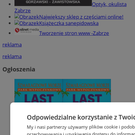
Optyk, okulista
Zabrze
Największy sklep z częściami online!
Książeczka sanepidowska
Tworzenie stron www -Zabrze
reklama
reklama
Ogłoszenia
Odpowiedzialne korzystanie z Twoi
My i nasi partnerzy używamy plików cookie i podob
przechowywania i uzyskiwania dostępu do informac