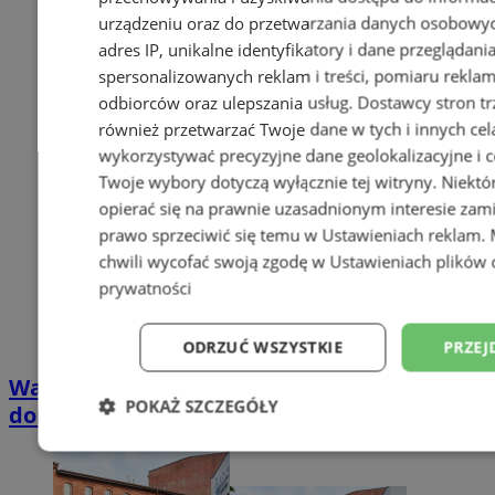
urządzeniu oraz do przetwarzania danych osobowych
adres IP, unikalne identyfikatory i dane przeglądani
spersonalizowanych reklam i treści, pomiaru reklam i
odbiorców oraz ulepszania usług.
Dostawcy stron tr
również przetwarzać Twoje dane w tych i innych cel
wykorzystywać precyzyjne dane geolokalizacyjne i c
Twoje wybory dotyczą wyłącznie tej witryny. Niekt
opierać się na prawnie uzasadnionym interesie zami
prawo sprzeciwić się temu w
Ustawieniach reklam
.
chwili wycofać swoją zgodę w
Ustawieniach plików 
prywatności
ODRZUĆ WSZYSTKIE
PRZEJ
Wakacyjny wypoczynek nad Bałtykiem w
POKAŻ SZCZEGÓŁY
domkach Szmaragdowe Morze
Niezbędne
Wydajność
Targetowani