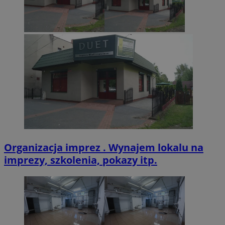
VISITOR_PRIVACY_METADATA
5 miesięcy 4
YouTube
tygodnie
.youtube.com
Organizacja imprez . Wynajem lokalu na
imprezy, szkolenia, pokazy itp.