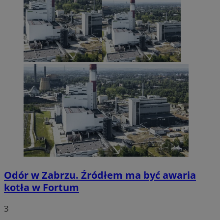
Odór w Zabrzu. Źródłem ma być awaria
kotła w Fortum
3