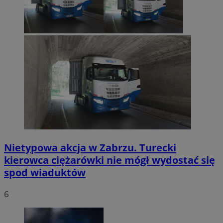
Nietypowa akcja w Zabrzu. Turecki
kierowca ciężarówki nie mógł wydostać się
spod wiaduktów
6