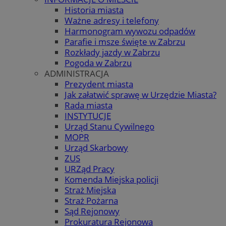
Historia miasta
Ważne adresy i telefony
Harmonogram wywozu odpadów
Parafie i msze święte w Zabrzu
Rozkłady jazdy w Zabrzu
Pogoda w Zabrzu
ADMINISTRACJA
Prezydent miasta
Jak załatwić sprawę w Urzędzie Miasta?
Rada miasta
INSTYTUCJE
Urząd Stanu Cywilnego
MOPR
Urząd Skarbowy
ZUS
URZąd Pracy
Komenda Miejska policji
Straż Miejska
Straż Pożarna
Sąd Rejonowy
Prokuratura Rejonowa