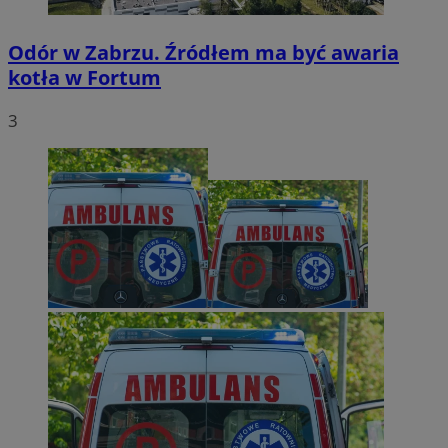
Odór w Zabrzu. Źródłem ma być awaria
kotła w Fortum
3