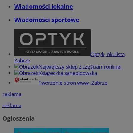
Wiadomości lokalne
Wiadomości sportowe
Optyk, okulista
Zabrze
Największy sklep z częściami online!
Książeczka sanepidowska
Tworzenie stron www -Zabrze
reklama
reklama
Ogłoszenia