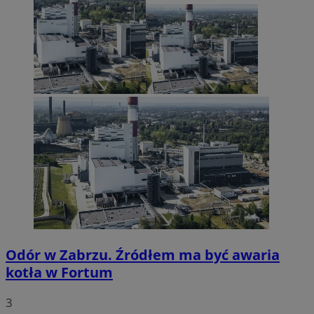
Odór w Zabrzu. Źródłem ma być awaria
kotła w Fortum
3