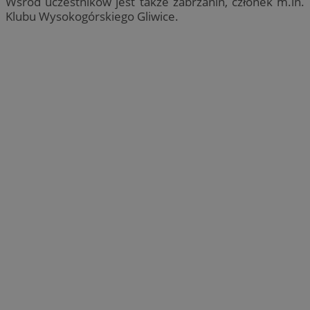
Wśród uczestników jest także zabrzanin, członek m.in.
Klubu Wysokogórskiego Gliwice.