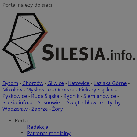
Portal należy do sieci
Bytom
-
Chorzów
-
Gliwice
-
Katowice
-
Łaziska Górne
-
Mikołów
-
Mysłowice
-
Orzesze
-
Piekary Śląskie
-
Pyskowice
-
Ruda Śląska
-
Rybnik
-
Siemianowice
-
Silesia.info.pl
-
Sosnowiec
-
Świętochłowice
-
Tychy
-
Wodzisław
-
Zabrze
-
Żory
Portal
Redakcja
Patronat medialny