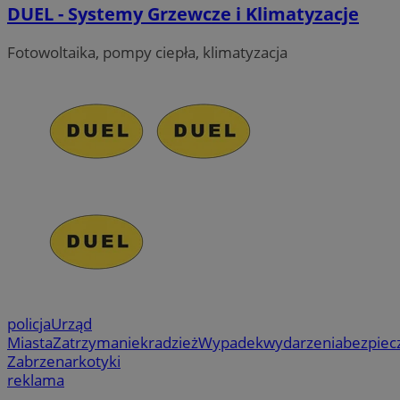
DUEL - Systemy Grzewcze i Klimatyzacje
Fotowoltaika, pompy ciepła, klimatyzacja
policja
Urząd
Miasta
Zatrzymanie
kradzież
Wypadek
wydarzenia
bezpiec
Zabrze
narkotyki
reklama