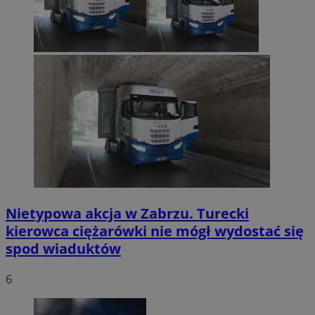
Nietypowa akcja w Zabrzu. Turecki
kierowca ciężarówki nie mógł wydostać się
spod wiaduktów
6