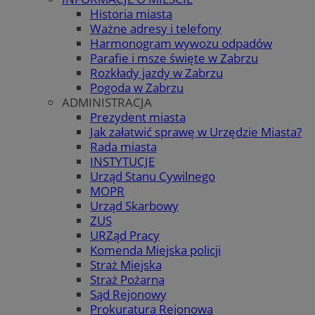
Historia miasta
Ważne adresy i telefony
Harmonogram wywozu odpadów
Parafie i msze święte w Zabrzu
Rozkłady jazdy w Zabrzu
Pogoda w Zabrzu
ADMINISTRACJA
Prezydent miasta
Jak załatwić sprawę w Urzędzie Miasta?
Rada miasta
INSTYTUCJE
Urząd Stanu Cywilnego
MOPR
Urząd Skarbowy
ZUS
URZąd Pracy
Komenda Miejska policji
Straż Miejska
Straż Pożarna
Sąd Rejonowy
Prokuratura Rejonowa