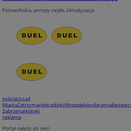
Jako
tak
admi
cz
Fotowoltaika, pompy ciepła, klimatyzacja
używ
re
różn
ze
_ga
1 rok 1 miesiąc
Ta n
Google LLC
MR
1 tydzień
To 
Microsoft
powi
.zabrze.com.pl
Mi
Corporation
- co
uż
.c.clarity.ms
aktu
wy
używ
in
Goog
we
do r
użyt
MUID
1 rok
Ten
Microsoft
przy
po
Corporation
wyge
fi
.bing.com
ident
un
uwzg
uż
żąda
us
służ
wb
doty
fir
sesj
Po
rapo
sy
witr
ró
Mi
policja
Urząd
ustat_gid
.ustat.info
1 rok
Ten 
śl
Miasta
Zatrzymanie
kradzież
Wypadek
wydarzenia
bezpiec
do z
jak 
Zabrze
narkotyki
__Secure-
.youtube.com
5 miesięcy 4
Uż
ze s
ROLLOUT_TOKEN
tygodnie
za
reklama
przy
fun
najc
ek
wiad
Po
Portal należy do sieci
odbi
ko