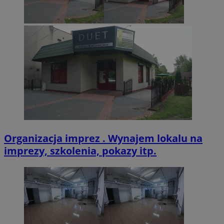
Provider
/
Nazwa
Provider
/
Domena
Okres
Nazwa
Opis
Domena
przechowywania
ustat_xq6z219uw9556wnynjjmc3hqm16ysi
.ustat.info
Provider
/
Okres
Nazwa
Op
_clck
.zabrze.com.pl
11 miesięcy 4
Ten 
Domena
przechowywania
__Secure-YNID
.youtube.com
tygodnie
do ś
Organizacja imprez . Wynajem lokalu na
użyt
__gads
1 rok
Ten
Google LLC
zaan
imprezy, szkolenia, pokazy itp.
po
.zabrze.com.pl
inte
Do
dośw
fi
i fu
je
inte
ser
mo
FCCDCF
.zabrze.com.pl
1 rok 4 tygodnie
Ten 
do a
MUID
1 rok
Ten
Microsoft
oper
po
Corporation
fi
.clarity.ms
__eoi
.zabrze.com.pl
5 miesięcy 4
Ten 
un