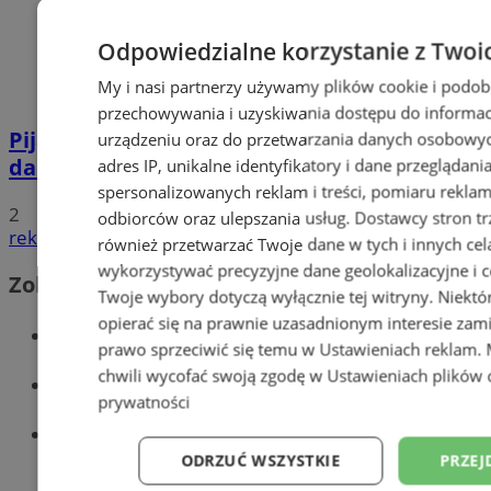
Odpowiedzialne korzystanie z Twoi
My i nasi partnerzy używamy plików cookie i podob
przechowywania i uzyskiwania dostępu do informac
Pijana 32-latka z zakazem prowadzenia
urządzeniu oraz do przetwarzania danych osobowych
dachowała na DK 88 w Zabrzu
adres IP, unikalne identyfikatory i dane przeglądani
spersonalizowanych reklam i treści, pomiaru reklam i
2
odbiorców oraz ulepszania usług.
Dostawcy stron tr
reklama
również przetwarzać Twoje dane w tych i innych cel
wykorzystywać precyzyjne dane geolokalizacyjne i c
Zobacz również
Twoje wybory dotyczą wyłącznie tej witryny. Niekt
opierać się na prawnie uzasadnionym interesie zami
Wiadomości kryminalne w Zabrzu
prawo sprzeciwić się temu w
Ustawieniach reklam
.
chwili wycofać swoją zgodę w
Ustawieniach plików 
Wiadomości lokalne
prywatności
Wiadomości sportowe
ODRZUĆ WSZYSTKIE
PRZEJ