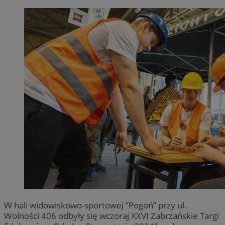
W hali widowiskowo-sportowej ”Pogoń” przy ul.
Wolności 406 odbyły się wczoraj XXVI Zabrzańskie Targi