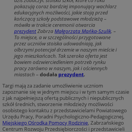
dziś zobaczyć stoiska szkół, które co roku
pokazują coraz bardziej imponujący wachlarz
edukacyjnych możliwości, jakie stoją przed
kończącą szkoły podstawowe młodzieżą –
mówiła w trakcie ceremonii otwarcia
prezydent
Zabrza
Małgorzata Mańka-Szulik
. –
To miejsce, a w szczególności przygotowane
przez uczniów stoiska udowadniają, jak
olbrzymi potencjał drzemie w naszym mieście i
jego mieszkańcach. Tak szeroka oferta jest
bowiem odzwierciedleniem potrzeb rynku
pracy zarówno w naszym, jak i ościennych
miastach
–
dodała
prezydent
.
Targi mają za zadanie umożliwienie uczniom
zapoznanie się w jednym miejscu i w tym samym czasie
z jak najpełniejszą ofertą publicznych i niepublicznych
szkół średnich, stworzenie młodzieży możliwości
osobistego kontaktu z przedstawicielami Powiatowego
Urzędu Pracy, Poradni Psychologiczno-Pedagogicznej,
Miejskiego Ośrodka Pomocy Rodzinie
, Zabrzańskiego
Centrum Rozwoju Przedsiębiorczości i przedstawicieli