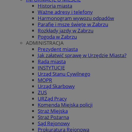
Historia miasta
Ważne adresy i telefony
Harmonogram wywozu odpadów
Parafie i msze święte w Zabrzu
Rozkłady jazdy w Zabrzu
Pogoda w Zabrzu
ADMINISTRACJA
Prezydent miasta
Jak załatwić sprawę w Urzędzie Miasta?
Rada miasta
INSTYTUCJE
Urząd Stanu Cywilnego
MOPR
Urząd Skarbowy
ZUS
URZąd Pracy
Komenda Miejska policji
Straż Miejska
Straż Pożarna
Sąd Rejonowy
Prokuratura Rejonowa