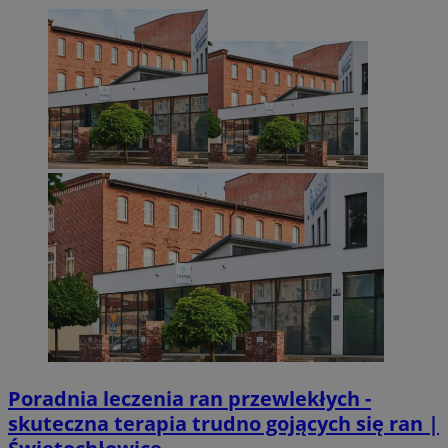
CookieScriptConsent
4 tygodnie 2 dn
CookieScript
zabrze.com.pl
VISITOR_PRIVACY_METADATA
5 miesięcy 4
YouTube
tygodnie
.youtube.com
Poradnia leczenia ran przewlekłych -
skuteczna terapia trudno gojących się ran |