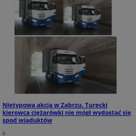
Nietypowa akcja w Zabrzu. Turecki
kierowca ciężarówki nie mógł wydostać się
spod wiaduktów
6