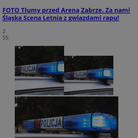
FOTO
Tłumy przed Areną Zabrze. Za nami
Śląska Scena Letnia z gwiazdami rapu!
2
55