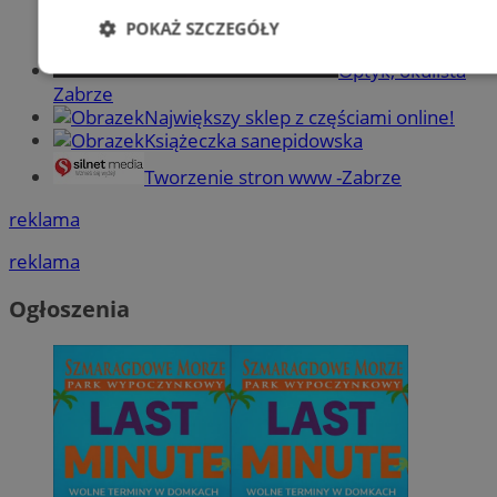
POKAŻ SZCZEGÓŁY
Optyk, okulista
Niezbędne
Wydajność
Targetowani
Zabrze
Największy sklep z częściami online!
Książeczka sanepidowska
Niesklasyfikowane
Tworzenie stron www -Zabrze
reklama
reklama
Ogłoszenia
Niezbędne
Wydajność
Targetowanie
Funkcjonalno
Niezbędne pliki cookie umożliwiają korzystanie z podstawowych fun
takich jak logowanie użytkownika i zarządzanie kontem. Bez niezb
można prawidłowo korzystać ze strony internetowej.
Provider
/
Okres
Nazwa
Domena
przechowywani
SessID
zabrze.com.pl
1 rok