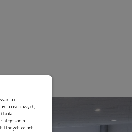
ywania i
danych osobowych,
etlania
az ulepszania
 i innych celach,