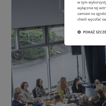
w tym wykorzysty
wyłącznie tej wi
zamiast na zgodz
chwili wycofać s
POKAŻ SZCZ
Niezbędne
Ni
Niezbędne pliki cook
zarządzanie kontem. 
Nazwa