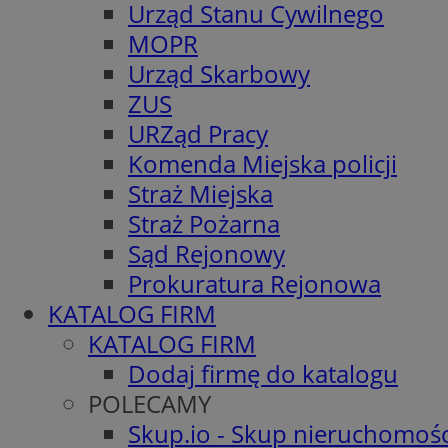
Urząd Stanu Cywilnego
MOPR
Urząd Skarbowy
ZUS
URZąd Pracy
Komenda Miejska policji
Straż Miejska
Straż Pożarna
Sąd Rejonowy
Prokuratura Rejonowa
KATALOG FIRM
KATALOG FIRM
Dodaj firmę do katalogu
POLECAMY
Skup.io - Skup nieruchomośc