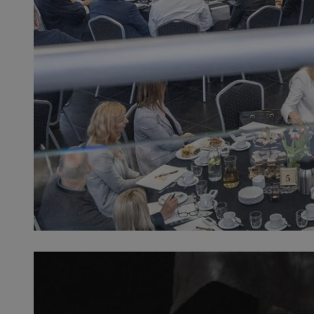
SessID
QeSessID
MvSessID
__cf_bm
__cf_bm
CookieScriptConse
VISITOR_PRIVACY_