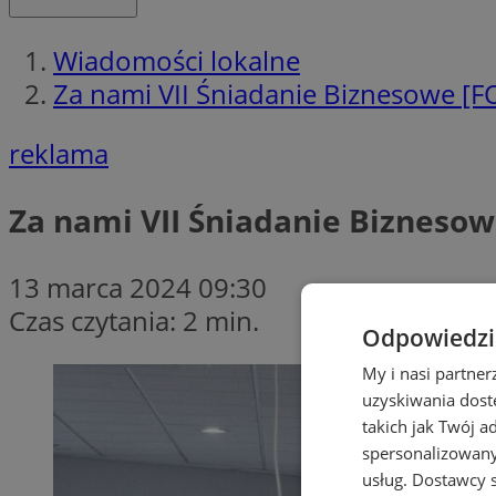
Wiadomości lokalne
Za nami VII Śniadanie Biznesowe [
reklama
Za nami VII Śniadanie Biznesow
13 marca 2024 09:30
Czas czytania: 2 min.
Odpowiedzia
My i nasi partne
uzyskiwania dost
takich jak Twój a
spersonalizowanyc
usług.
Dostawcy s