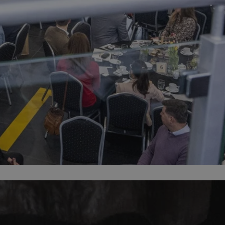
ator sesji.
ator sesji.
ator sesji.
 ludzi i botów. Jest
j, ponieważ
tów na temat
j.
 ludzi i botów. Jest
j, ponieważ
tów na temat
j.
usługę Cookie-
rencji dotyczących
est to konieczne,
działał poprawnie.
cje o zgodzie
h dotyczących
tryny. Rejestruje
ci i ustawień
ie w kolejnych
nie musi ponownie
 zwiększa wygodę i
ych.