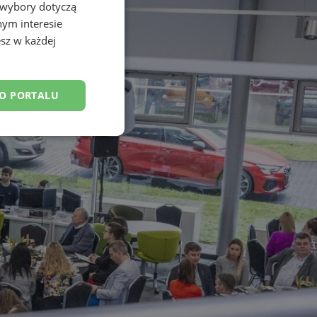
 wybory dotyczą
nym interesie
sz w każdej
DO PORTALU
esklasyfikowane
ane
owanie użytkownika i
j.