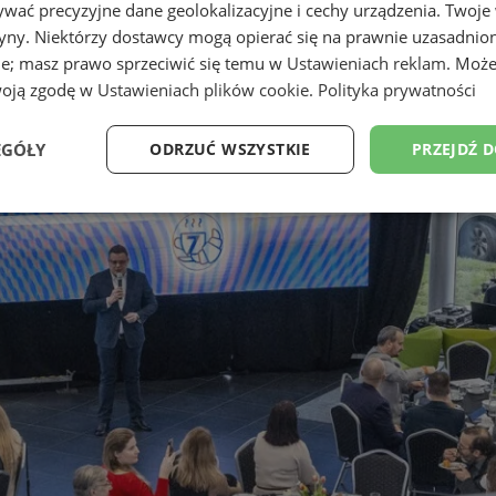
wać precyzyjne dane geolokalizacyjne i cechy urządzenia. Twoje
tryny. Niektórzy dostawcy mogą opierać się na prawnie uzasadnio
ie; masz prawo sprzeciwić się temu w
Ustawieniach reklam
. Może
woją zgodę w
Ustawieniach plików cookie
.
Polityka prywatności
EGÓŁY
ODRZUĆ WSZYSTKIE
PRZEJDŹ 
Wydajność
Targetowanie
Funkcjonalność
Ni
ezbędne
Wydajność
Targetowanie
Funkcjonalność
Niesklasyfikow
ie umożliwiają korzystanie z podstawowych funkcji strony internetowej, takich jak log
Bez niezbędnych plików cookie nie można prawidłowo korzystać ze strony internetowe
Provider
/
Okres
Opis
Domena
przechowywania