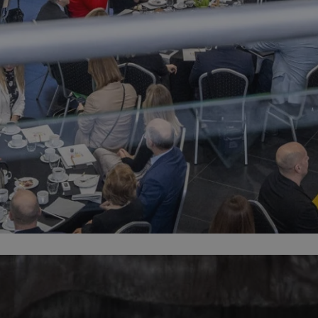
zabrze.com.pl
1 rok
Ten plik cookie przechowuje identyfik
zabrze.com.pl
1 rok
Ten plik cookie przechowuje identyfik
zabrze.com.pl
1 rok
Ten plik cookie przechowuje identyfik
29 minut 53
Ten plik cookie służy do rozróżniania
Cloudflare
sekundy
to korzystne dla strony internetowe
Inc.
umożliwia tworzenie ważnych rapor
.x.com
korzystania z jej witryny internetowe
29 minut 55
Ten plik cookie służy do rozróżniania
Cloudflare
sekund
to korzystne dla strony internetowe
Inc.
umożliwia tworzenie ważnych rapor
.twitter.com
korzystania z jej witryny internetowe
nt
4 tygodnie 2 dni
Ten plik cookie jest używany przez 
CookieScript
Script.com do zapamiętywania prefe
zabrze.com.pl
zgody użytkownika na pliki cookie. J
aby baner cookie Cookie-Script.com 
Google Privacy Policy
METADATA
5 miesięcy 4
Ten plik cookie przechowuje informa
YouTube
tygodnie
użytkownika oraz jego preferencjac
.youtube.com
prywatności podczas korzystania z wi
wybory dotyczące polityki prywatnoś
zgody, zapewniając ich przestrzegan
wizytach. Dzięki temu użytkownik 
konfigurować swoich preferencji, co
zgodność z regulacjami ochrony dan