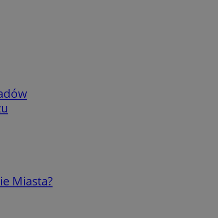
adów
zu
ie Miasta?