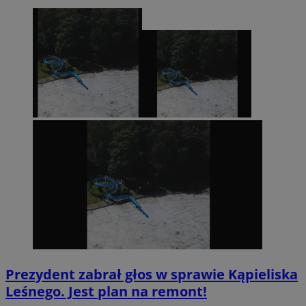
Prezydent zabrał głos w sprawie Kąpieliska
Leśnego. Jest plan na remont!