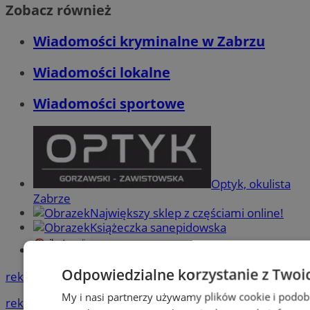
Zobacz również
Wiadomości kryminalne w Zabrzu
Wiadomości lokalne
Wiadomości sportowe
Optyk, okulista
Zabrze
Największy sklep z częściami online!
Książeczka sanepidowska
Tworzenie stron www -Zabrze
Odpowiedzialne korzystanie z Twoi
reklama
My i nasi partnerzy używamy plików cookie i podob
reklama