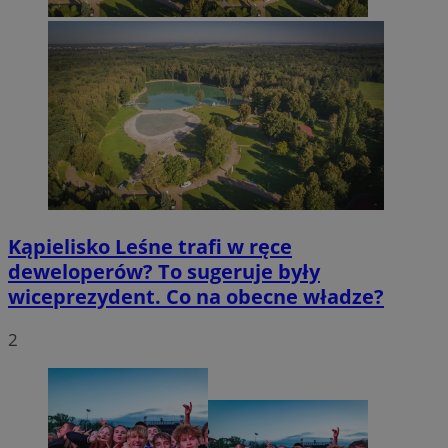
Kąpielisko Leśne trafi w ręce
deweloperów? To sugeruje były
wiceprezydent. Co na obecne władze?
2