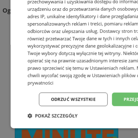
przechowywania i uzyskiwania dostępu do informac
urządzeniu oraz do przetwarzania danych osobowych
Ogłoszenia
adres IP, unikalne identyfikatory i dane przeglądani
spersonalizowanych reklam i treści, pomiaru reklam i
odbiorców oraz ulepszania usług.
Dostawcy stron tr
również przetwarzać Twoje dane w tych i innych cel
wykorzystywać precyzyjne dane geolokalizacyjne i c
Twoje wybory dotyczą wyłącznie tej witryny. Niekt
opierać się na prawnie uzasadnionym interesie zami
prawo sprzeciwić się temu w
Ustawieniach reklam
.
chwili wycofać swoją zgodę w
Ustawieniach plików 
prywatności
ODRZUĆ WSZYSTKIE
PRZEJ
POKAŻ SZCZEGÓŁY
Niezbędne
Wydajność
Targetowani