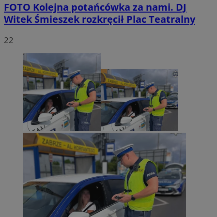
FOTO
Kolejna potańcówka za nami. DJ
Witek Śmieszek rozkręcił Plac Teatralny
22