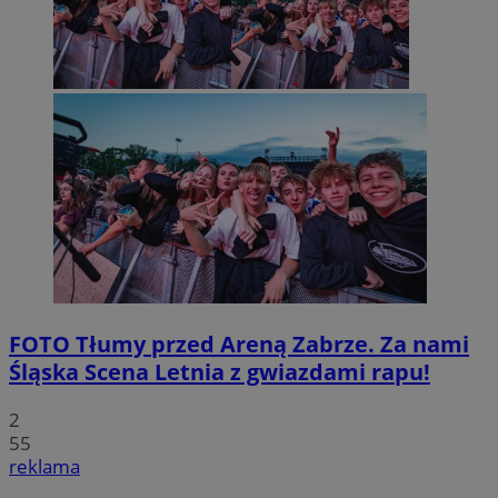
FOTO
Tłumy przed Areną Zabrze. Za nami
Śląska Scena Letnia z gwiazdami rapu!
2
55
reklama