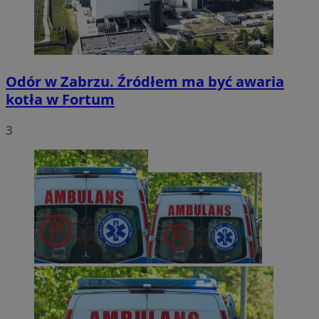
Odór w Zabrzu. Źródłem ma być awaria
kotła w Fortum
3