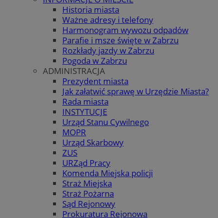
Historia miasta
Ważne adresy i telefony
Harmonogram wywozu odpadów
Parafie i msze święte w Zabrzu
Rozkłady jazdy w Zabrzu
Pogoda w Zabrzu
ADMINISTRACJA
Prezydent miasta
Jak załatwić sprawę w Urzędzie Miasta?
Rada miasta
INSTYTUCJE
Urząd Stanu Cywilnego
MOPR
Urząd Skarbowy
ZUS
URZąd Pracy
Komenda Miejska policji
Straż Miejska
Straż Pożarna
Sąd Rejonowy
Prokuratura Rejonowa