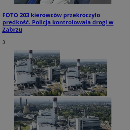
FOTO
203 kierowców przekroczyło
prędkość. Policja kontrolowała drogi w
Zabrzu
3