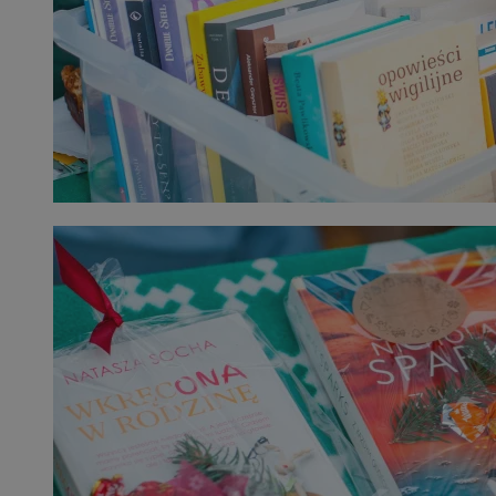
CookieScriptConsent
4 tygodnie 2 dn
CookieScript
zabrze.com.pl
VISITOR_PRIVACY_METADATA
5 miesięcy 4
YouTube
tygodnie
.youtube.com