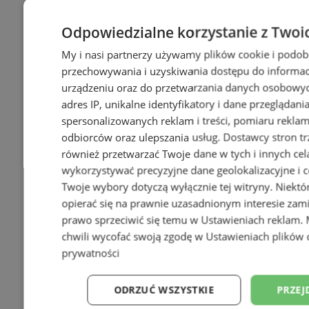
Odpowiedzialne korzystanie z Twoi
My i nasi partnerzy używamy plików cookie i podob
przechowywania i uzyskiwania dostępu do informac
urządzeniu oraz do przetwarzania danych osobowych
adres IP, unikalne identyfikatory i dane przeglądani
spersonalizowanych reklam i treści, pomiaru reklam i
odbiorców oraz ulepszania usług.
Dostawcy stron tr
również przetwarzać Twoje dane w tych i innych cel
wykorzystywać precyzyjne dane geolokalizacyjne i c
Twoje wybory dotyczą wyłącznie tej witryny. Niekt
opierać się na prawnie uzasadnionym interesie zami
prawo sprzeciwić się temu w
Ustawieniach reklam
.
chwili wycofać swoją zgodę w
Ustawieniach plików 
prywatności
ODRZUĆ WSZYSTKIE
PRZEJ