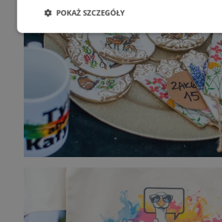
POKAŻ SZCZEGÓŁY
Niezbędne
Wydajność
Targetowani
Niesklasyfikowane
Niezbędne
Wydajność
Targetowanie
Funkcjonalno
Niezbędne pliki cookie umożliwiają korzystanie z podstawowych fun
takich jak logowanie użytkownika i zarządzanie kontem. Bez niezb
można prawidłowo korzystać ze strony internetowej.
Provider
/
Okres
Nazwa
Domena
przechowywani
SessID
zabrze.com.pl
1 rok