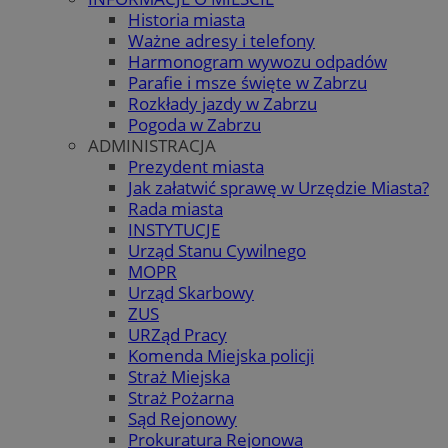
Historia miasta
Ważne adresy i telefony
Harmonogram wywozu odpadów
Parafie i msze święte w Zabrzu
Rozkłady jazdy w Zabrzu
Pogoda w Zabrzu
ADMINISTRACJA
Prezydent miasta
Jak załatwić sprawę w Urzędzie Miasta?
Rada miasta
INSTYTUCJE
Urząd Stanu Cywilnego
MOPR
Urząd Skarbowy
ZUS
URZąd Pracy
Komenda Miejska policji
Straż Miejska
Straż Pożarna
Sąd Rejonowy
Prokuratura Rejonowa