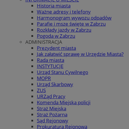
Historia miasta
Ważne adresy i telefony
Harmonogram wywozu odpadów
Parafie i msze święte w Zabrzu
Rozkłady jazdy w Zabrzu
Pogoda w Zabrzu
ADMINISTRACJA
Prezydent miasta
Jak załatwić sprawę w Urzędzie Miasta?
Rada miasta
INSTYTUCJE
Urząd Stanu Cywilnego
MOPR
Urząd Skarbowy
ZUS
URZąd Pracy
Komenda Miejska policji
Straż Miejska
Straż Pożarna
Sąd Rejonowy
Prokuratura Rejonowa