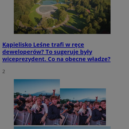
Kąpielisko Leśne trafi w ręce
deweloperów? To sugeruje były
wiceprezydent. Co na obecne władze?
2