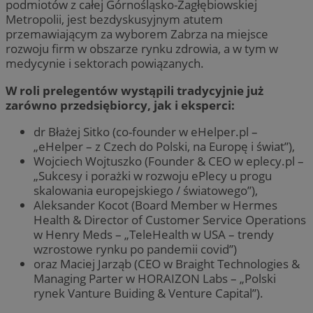
podmiotów z całej Górnośląsko-Zagłębiowskiej
Metropolii, jest bezdyskusyjnym atutem
przemawiającym za wyborem Zabrza na miejsce
rozwoju firm w obszarze rynku zdrowia, a w tym w
medycynie i sektorach powiązanych.
W roli prelegentów wystąpili tradycyjnie już
zarówno przedsiębiorcy, jak i eksperci:
dr Błażej Sitko (co-founder w eHelper.pl –
„eHelper – z Czech do Polski, na Europę i świat”),
Wojciech Wojtuszko (Founder & CEO w eplecy.pl –
„Sukcesy i porażki w rozwoju ePlecy u progu
skalowania europejskiego / światowego”),
Aleksander Kocot (Board Member w Hermes
Health & Director of Customer Service Operations
w Henry Meds – „TeleHealth w USA – trendy
wzrostowe rynku po pandemii covid”)
oraz Maciej Jarząb (CEO w Braight Technologies &
Managing Parter w HORAIZON Labs – „Polski
rynek Vanture Buiding & Venture Capital”).