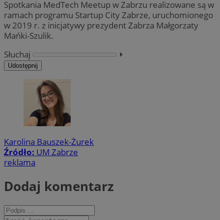
Spotkania MedTech Meetup w Zabrzu realizowane są w
ramach programu Startup City Zabrze, uruchomionego
w 2019 r. z inicjatywy prezydent Zabrza Małgorzaty
Mańki-Szulik.
Słuchaj
⏵︎
Udostępnij
Karolina Bauszek-Żurek
Źródło:
UM Zabrze
reklama
Dodaj komentarz