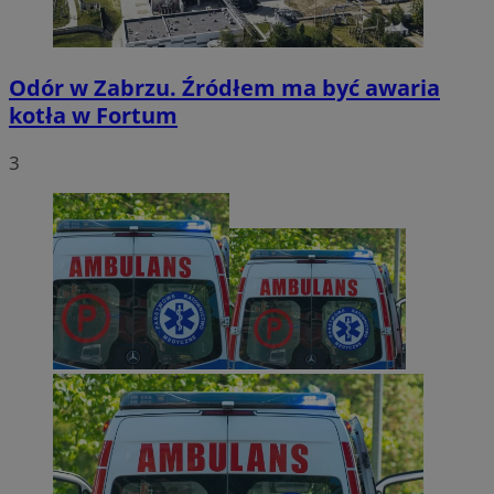
Odór w Zabrzu. Źródłem ma być awaria
kotła w Fortum
3