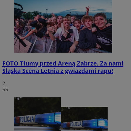
FOTO
Tłumy przed Areną Zabrze. Za nami
Śląska Scena Letnia z gwiazdami rapu!
2
55