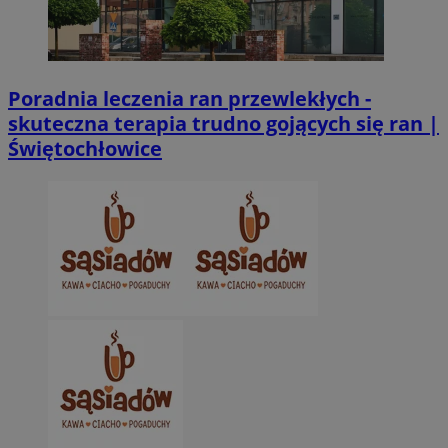
CookieScriptConsent
4 tygodnie 2 dn
CookieScript
zabrze.com.pl
Poradnia leczenia ran przewlekłych -
skuteczna terapia trudno gojących się ran |
Świętochłowice
VISITOR_PRIVACY_METADATA
5 miesięcy 4
YouTube
tygodnie
.youtube.com