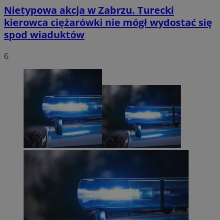
Nietypowa akcja w Zabrzu. Turecki
kierowca ciężarówki nie mógł wydostać się
spod wiaduktów
6