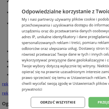
Wiadomości kryminalne w Zabrzu
Odpowiedzialne korzystanie z Twoi
Wiadomości lokalne
My i nasi partnerzy używamy plików cookie i podob
Wiadomości sportowe
przechowywania i uzyskiwania dostępu do informac
urządzeniu oraz do przetwarzania danych osobowych
adres IP, unikalne identyfikatory i dane przeglądani
spersonalizowanych reklam i treści, pomiaru reklam i
odbiorców oraz ulepszania usług.
Dostawcy stron tr
Optyk, okulista
również przetwarzać Twoje dane w tych i innych cel
Zabrze
wykorzystywać precyzyjne dane geolokalizacyjne i c
Największy sklep z częściami online!
Twoje wybory dotyczą wyłącznie tej witryny. Niekt
Książeczka sanepidowska
opierać się na prawnie uzasadnionym interesie zami
Tworzenie stron www -Zabrze
prawo sprzeciwić się temu w
Ustawieniach reklam
.
chwili wycofać swoją zgodę w
Ustawieniach plików 
reklama
prywatności
reklama
ODRZUĆ WSZYSTKIE
PRZEJ
Ogłoszenia