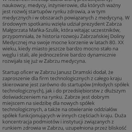
naukowcy, medycy, inżynierowie, dla których ważny
jest rozwój startupów rynku zdrowia, a w tym
medycznych i w obszarach powiązanych z medycyną. W
środowym spotkaniu wzięła udział prezydent Zabrza
Małgorzata Mańka-Szulik, która witając uczestników,
przypomniała, że historia rozwoju Zabrzańskiej Doliny
Medycznej ma swoje mocne korzenie w latach 80. XX
wieku, kiedy miasto jeszcze bardzo mocno stało na
węglu i stali, ale jednocześnie bardzo dynamicznie
rozwijała się już w Zabrzu medycyna.
Startup oficer w Zabrzu Janusz Dramski dodał, że
zaproszenie dla firm technologicznych z całego kraju
skierowane jest zarówno do startupów (młodych spółek
technologicznych), jak i do przedsiębiorstw z dłuższym
doświadczeniem na rynku. Zabrze jest dobrym
miejscem na siedzibę dla nowych spółek
technologicznych, a także na otwieranie oddziałów
spółek funkcjonujących w innych częściach kraju. Duża
koncentracja podmiotów i instytucji związanych z
runkiem zdrowia w Zabrzu, uzupełniona przez bliskość