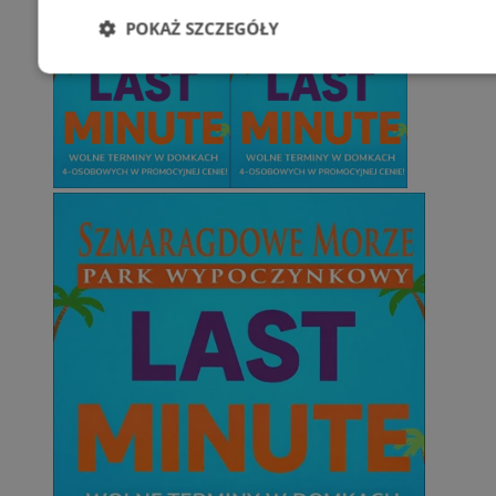
POKAŻ SZCZEGÓŁY
Niezbędne
Wydajność
Targetowani
Niesklasyfikowane
Niezbędne
Wydajność
Targetowanie
Funkcjonalno
Niezbędne pliki cookie umożliwiają korzystanie z podstawowych fun
takich jak logowanie użytkownika i zarządzanie kontem. Bez niezb
można prawidłowo korzystać ze strony internetowej.
Provider
/
Okres
Nazwa
Domena
przechowywani
SessID
zabrze.com.pl
1 rok