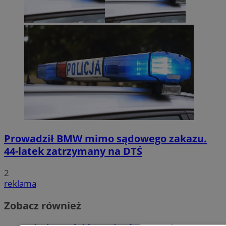
Prowadził BMW mimo sądowego zakazu.
44-latek zatrzymany na DTŚ
2
reklama
Zobacz również