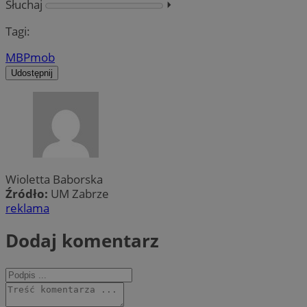
Słuchaj
⏵︎
Tagi:
MBP
mob
Udostępnij
Wioletta Baborska
Źródło:
UM Zabrze
reklama
Dodaj komentarz