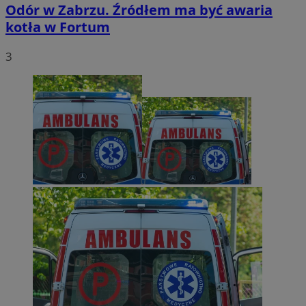
Odór w Zabrzu. Źródłem ma być awaria
kotła w Fortum
3