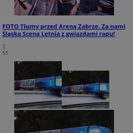
FOTO
Tłumy przed Areną Zabrze. Za nami
Śląska Scena Letnia z gwiazdami rapu!
2
55