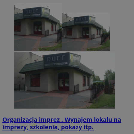
CookieScriptConsent
4 tygodnie 2 dn
CookieScript
zabrze.com.pl
VISITOR_PRIVACY_METADATA
5 miesięcy 4
YouTube
tygodnie
.youtube.com
Organizacja imprez . Wynajem lokalu na
imprezy, szkolenia, pokazy itp.