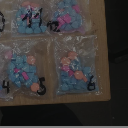
ator sesji.
ator sesji.
ator sesji.
 ludzi i botów. Jest
j, ponieważ
tów na temat
j.
 ludzi i botów. Jest
j, ponieważ
tów na temat
j.
usługę Cookie-
rencji dotyczących
est to konieczne,
działał poprawnie.
cje o zgodzie
h dotyczących
tryny. Rejestruje
ci i ustawień
ie w kolejnych
nie musi ponownie
 zwiększa wygodę i
ych.