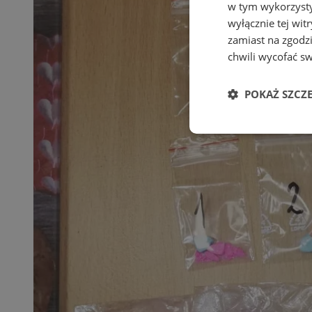
w tym wykorzysty
wyłącznie tej wi
zamiast na zgodz
chwili wycofać s
POKAŻ SZCZ
Niezbędne
Ni
Niezbędne pliki cook
zarządzanie kontem. 
Nazwa