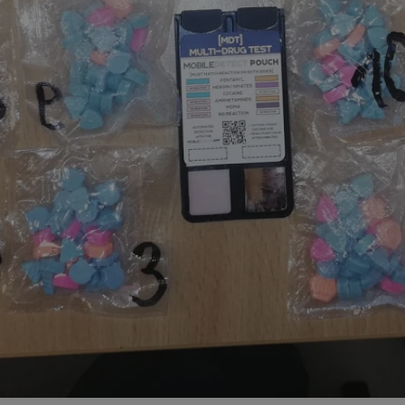
zabrze.com.pl
1 rok
Ten plik cookie przechowuje identyfik
zabrze.com.pl
1 rok
Ten plik cookie przechowuje identyfik
zabrze.com.pl
1 rok
Ten plik cookie przechowuje identyfik
29 minut 53
Ten plik cookie służy do rozróżniania
Cloudflare
sekundy
to korzystne dla strony internetowe
Inc.
umożliwia tworzenie ważnych rapor
.x.com
korzystania z jej witryny internetowe
29 minut 55
Ten plik cookie służy do rozróżniania
Cloudflare
sekund
to korzystne dla strony internetowe
Inc.
umożliwia tworzenie ważnych rapor
.twitter.com
korzystania z jej witryny internetowe
nt
4 tygodnie 2 dni
Ten plik cookie jest używany przez 
CookieScript
Script.com do zapamiętywania prefe
zabrze.com.pl
zgody użytkownika na pliki cookie. J
aby baner cookie Cookie-Script.com 
Google Privacy Policy
METADATA
5 miesięcy 4
Ten plik cookie przechowuje informa
YouTube
tygodnie
użytkownika oraz jego preferencjac
.youtube.com
prywatności podczas korzystania z wi
wybory dotyczące polityki prywatnoś
zgody, zapewniając ich przestrzegan
wizytach. Dzięki temu użytkownik 
konfigurować swoich preferencji, co
zgodność z regulacjami ochrony dan