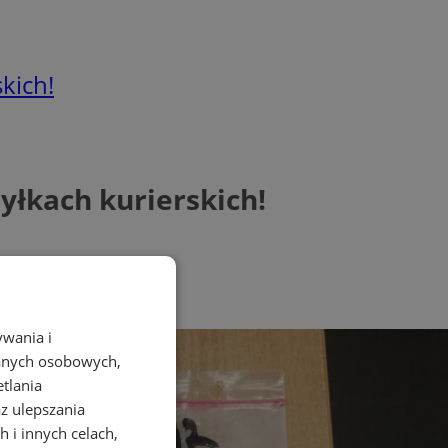
kich!
yłkach kurierskich!
ywania i
danych osobowych,
etlania
az ulepszania
 i innych celach,