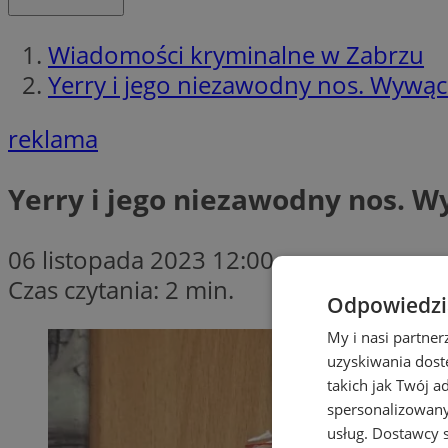
Wiadomości kryminalne w Zabrzu
Yerry i jego niezawodny nos. Wywąch
reklama
Yerry i jego niezawodny nos. W
06 listopada 2023 12:00
Czas czytania: 2 min.
Odpowiedzia
My i nasi partne
uzyskiwania dost
takich jak Twój a
spersonalizowanyc
usług.
Dostawcy s