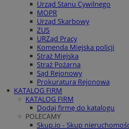
Urząd Stanu Cywilnego
MOPR
Urząd Skarbowy
ZUS
URZąd Pracy
Komenda Miejska policji
Straż Miejska
Straż Pożarna
Sąd Rejonowy
Prokuratura Rejonowa
KATALOG FIRM
KATALOG FIRM
Dodaj firmę do katalogu
POLECAMY
Skup.io - Skup nieruchomośc