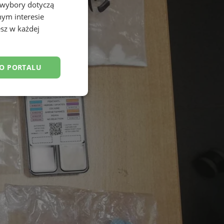
 wybory dotyczą
nym interesie
sz w każdej
DO PORTALU
esklasyfikowane
ane
owanie użytkownika i
j.