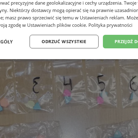
wać precyzyjne dane geolokalizacyjne i cechy urządzenia. Twoje
tryny. Niektórzy dostawcy mogą opierać się na prawnie uzasadnio
ie; masz prawo sprzeciwić się temu w
Ustawieniach reklam
. Może
woją zgodę w
Ustawieniach plików cookie
.
Polityka prywatności
EGÓŁY
ODRZUĆ WSZYSTKIE
PRZEJDŹ 
Wydajność
Targetowanie
Funkcjonalność
Ni
ezbędne
Wydajność
Targetowanie
Funkcjonalność
Niesklasyfikow
ie umożliwiają korzystanie z podstawowych funkcji strony internetowej, takich jak log
Bez niezbędnych plików cookie nie można prawidłowo korzystać ze strony internetowe
Provider
/
Okres
Opis
Domena
przechowywania