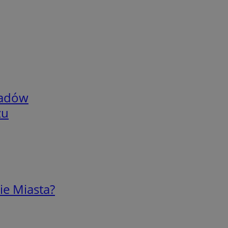
adów
zu
ie Miasta?