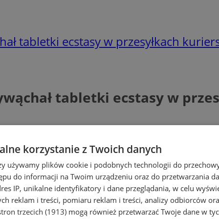
ał tabletki ecstasy w przesyłkach kuriers
ywąchał tabletki ecstasy w przes
lne korzystanie z Twoich danych
rzy używamy plików cookie i podobnych technologii do przechow
ępu do informacji na Twoim urządzeniu oraz do przetwarzania 
dres IP, unikalne identyfikatory i dane przeglądania, w celu wyświ
h reklam i treści, pomiaru reklam i treści, analizy odbiorców or
tron trzecich (1913)
mogą również przetwarzać Twoje dane w tych