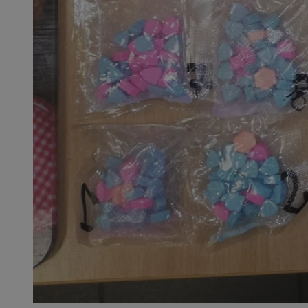
SessID
QeSessID
MvSessID
__cf_bm
__cf_bm
CookieScriptConse
VISITOR_PRIVACY_