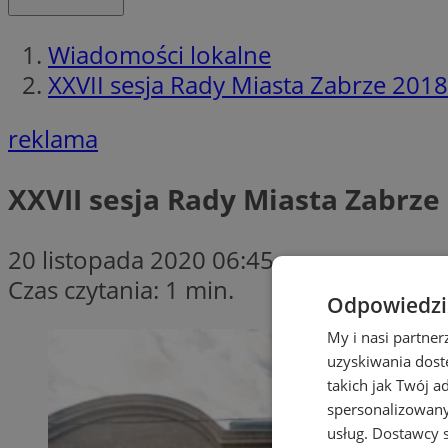
Wiadomości lokalne
XXVII sesja Rady Miasta Zabrze 2018
reklama
XXVII sesja Rady Miasta Zabrze 
20 listopada 2020 06:45
Czas czytania: 1 min.
Odpowiedzia
My i nasi partne
uzyskiwania dost
takich jak Twój a
spersonalizowanyc
usług.
Dostawcy s