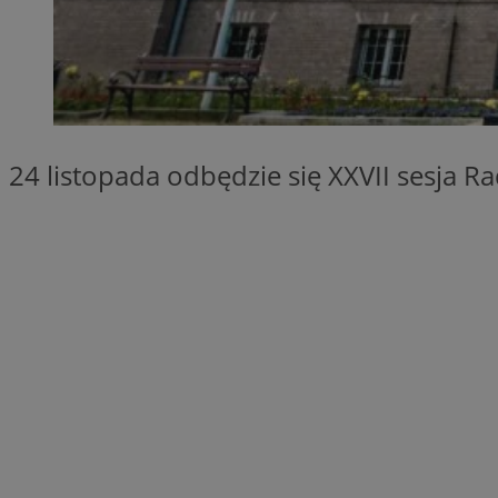
SessID
QeSessID
MvSessID
__cf_bm
24 listopada odbędzie się XXVII sesja R
__cf_bm
CookieScriptConse
VISITOR_PRIVACY_