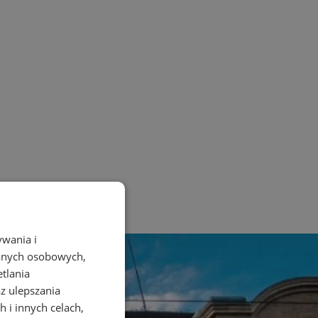
ywania i
danych osobowych,
etlania
az ulepszania
 i innych celach,