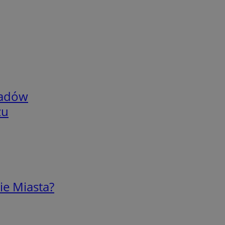
adów
zu
ie Miasta?