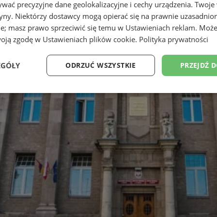
wać precyzyjne dane geolokalizacyjne i cechy urządzenia. Twoje
tryny. Niektórzy dostawcy mogą opierać się na prawnie uzasadnio
ie; masz prawo sprzeciwić się temu w
Ustawieniach reklam
. Może
woją zgodę w
Ustawieniach plików cookie
.
Polityka prywatności
EGÓŁY
ODRZUĆ WSZYSTKIE
PRZEJDŹ 
Wydajność
Targetowanie
Funkcjonalność
Ni
ezbędne
Wydajność
Targetowanie
Funkcjonalność
Niesklasyfikow
ie umożliwiają korzystanie z podstawowych funkcji strony internetowej, takich jak log
Bez niezbędnych plików cookie nie można prawidłowo korzystać ze strony internetowe
Provider
/
Okres
Opis
Domena
przechowywania