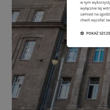
w tym wykorzysty
wyłącznie tej wi
zamiast na zgodz
chwili wycofać s
POKAŻ SZCZ
Niezbędne
Ni
Niezbędne pliki cook
zarządzanie kontem. 
Nazwa