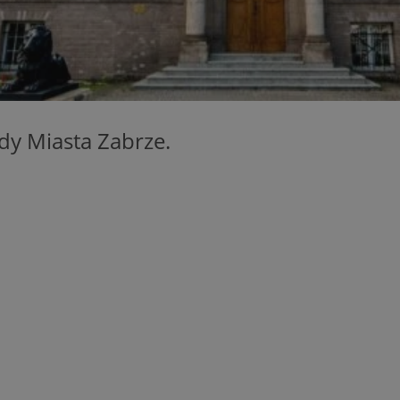
zabrze.com.pl
1 rok
Ten plik cookie przechowuje identyfik
zabrze.com.pl
1 rok
Ten plik cookie przechowuje identyfik
zabrze.com.pl
1 rok
Ten plik cookie przechowuje identyfik
29 minut 53
Ten plik cookie służy do rozróżniania
Cloudflare
sekundy
to korzystne dla strony internetowe
Inc.
umożliwia tworzenie ważnych rapor
.x.com
korzystania z jej witryny internetowe
ady Miasta Zabrze.
29 minut 55
Ten plik cookie służy do rozróżniania
Cloudflare
sekund
to korzystne dla strony internetowe
Inc.
umożliwia tworzenie ważnych rapor
.twitter.com
korzystania z jej witryny internetowe
nt
4 tygodnie 2 dni
Ten plik cookie jest używany przez 
CookieScript
Script.com do zapamiętywania prefe
zabrze.com.pl
zgody użytkownika na pliki cookie. J
aby baner cookie Cookie-Script.com 
Google Privacy Policy
METADATA
5 miesięcy 4
Ten plik cookie przechowuje informa
YouTube
tygodnie
użytkownika oraz jego preferencjac
.youtube.com
prywatności podczas korzystania z wi
wybory dotyczące polityki prywatnoś
zgody, zapewniając ich przestrzegan
wizytach. Dzięki temu użytkownik 
konfigurować swoich preferencji, co
zgodność z regulacjami ochrony dan