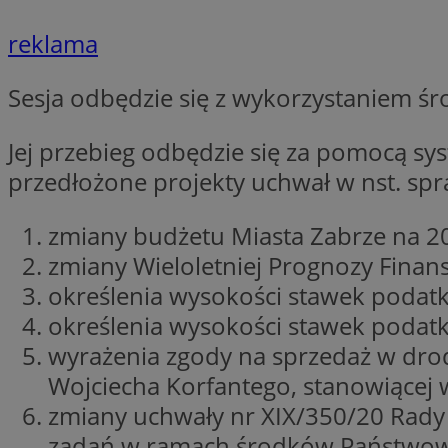
Nazwa
reklama
Nazwa
ustat_xq6z219uw9
Nazwa
__Secure-YNID
_clck
Sesja odbędzie się z wykorzystaniem śr
__gads
Jej przebieg odbędzie się za pomocą s
FCCDCF
MUID
przedłożone projekty uchwał w nst. sp
__eoi
zmiany budżetu Miasta Zabrze na 2
ANONCHK
zmiany Wieloletniej Prognozy Finan
_clsk
określenia wysokości stawek podatk
określenia wysokości stawek podat
test_cookie
_ga_NBM6HFESG6
wyrażenia zgody na sprzedaż w dro
_fbp
Wojciecha Korfantego, stanowiącej 
OAID
zmiany uchwały nr XIX/350/20 Rady 
MR
zadań w ramach środków Państwowe