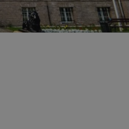
ator sesji.
ator sesji.
ator sesji.
 ludzi i botów. Jest
j, ponieważ
tów na temat
j.
 ludzi i botów. Jest
j, ponieważ
tów na temat
j.
usługę Cookie-
rencji dotyczących
est to konieczne,
działał poprawnie.
cje o zgodzie
h dotyczących
tryny. Rejestruje
ci i ustawień
ie w kolejnych
nie musi ponownie
 zwiększa wygodę i
ych.