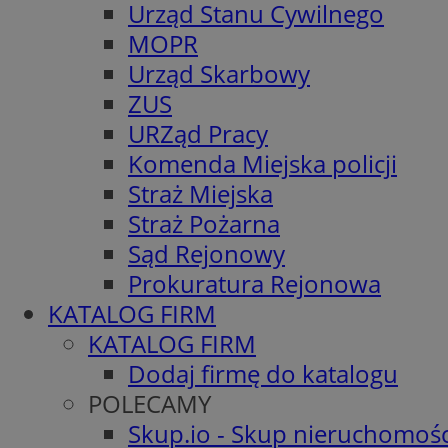
Urząd Stanu Cywilnego
MOPR
Urząd Skarbowy
ZUS
URZąd Pracy
Komenda Miejska policji
Straż Miejska
Straż Pożarna
Sąd Rejonowy
Prokuratura Rejonowa
KATALOG FIRM
KATALOG FIRM
Dodaj firmę do katalogu
POLECAMY
Skup.io - Skup nieruchomośc