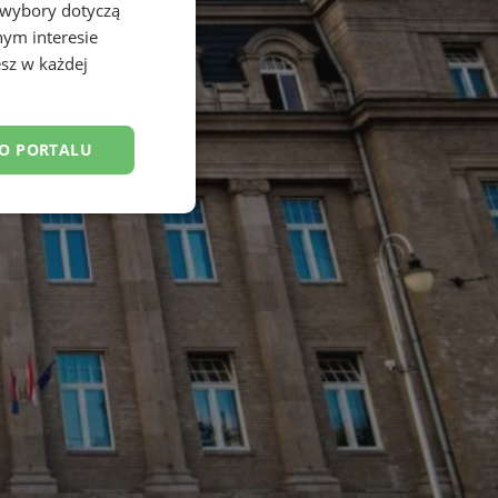
 wybory dotyczą
nym interesie
sz w każdej
DO PORTALU
esklasyfikowane
ane
owanie użytkownika i
j.