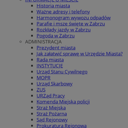
Historia miasta
Ważne adresy i telefony
Harmonogram wywozu odpadów
Parafie i msze święte w Zabrzu
Rozkłady jazdy w Zabrzu
Pogoda w Zabrzu
ADMINISTRACJA
Prezydent miasta
Jak załatwić sprawę w Urzędzie Miasta?
Rada miasta
INSTYTUCJE
Urząd Stanu Cywilnego
MOPR
Urząd Skarbowy
ZUS
URZąd Pracy
Komenda Miejska policji
Straż Miejska
Straż Pożarna
Sąd Rejonowy
Prokuratura Rejonowa