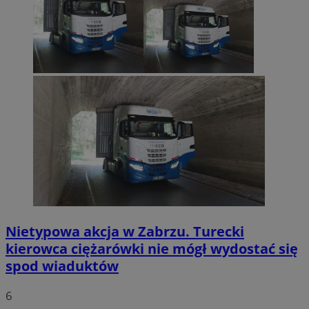
Nietypowa akcja w Zabrzu. Turecki
kierowca ciężarówki nie mógł wydostać się
spod wiaduktów
6