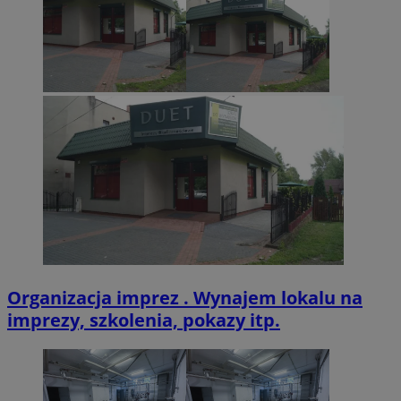
VISITOR_PRIVACY_METADATA
5 miesięcy 4
YouTube
tygodnie
.youtube.com
Organizacja imprez . Wynajem lokalu na
imprezy, szkolenia, pokazy itp.