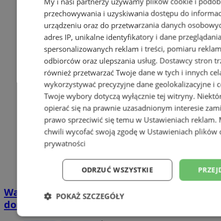
My i nasi partnerzy używamy plików cookie i podob
przechowywania i uzyskiwania dostępu do informac
urządzeniu oraz do przetwarzania danych osobowych
adres IP, unikalne identyfikatory i dane przeglądani
spersonalizowanych reklam i treści, pomiaru reklam i
odbiorców oraz ulepszania usług.
Dostawcy stron tr
również przetwarzać Twoje dane w tych i innych cel
wykorzystywać precyzyjne dane geolokalizacyjne i c
Twoje wybory dotyczą wyłącznie tej witryny. Niekt
opierać się na prawnie uzasadnionym interesie zami
prawo sprzeciwić się temu w
Ustawieniach reklam
.
chwili wycofać swoją zgodę w
Ustawieniach plików 
prywatności
ODRZUĆ WSZYSTKIE
PRZEJ
Wakacyjny wypoczynek nad Bałtykiem w
POKAŻ SZCZEGÓŁY
domkach Szmaragdowe Morze
Niezbędne
Wydajność
Targetowani