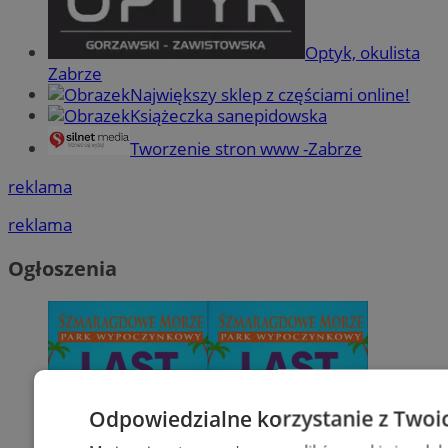
Optyk, okulista
Zabrze
Największy sklep z częściami online!
Książeczka sanepidowska
Tworzenie stron www -Zabrze
reklama
reklama
Ogłoszenia
Odpowiedzialne korzystanie z Twoi