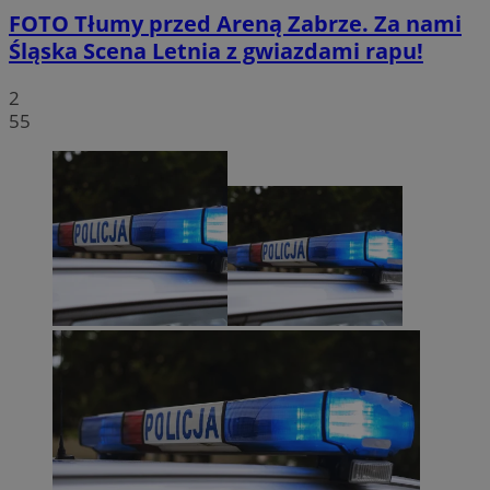
FOTO
Tłumy przed Areną Zabrze. Za nami
Śląska Scena Letnia z gwiazdami rapu!
2
55