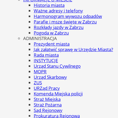
Historia miasta
Ważne adresy i telefony
Harmonogram wywozu odpadów
Parafie i msze święte w Zabrzu
Rozkłady jazdy w Zabrzu
Pogoda w Zabrzu
ADMINISTRACJA
Prezydent miasta
Jak załatwić sprawę w Urzędzie Miasta?
Rada miasta
INSTYTUCJE
Urząd Stanu Cywilnego
MOPR
Urząd Skarbowy
ZUS
URZąd Pracy
Komenda Miejska policji
Straż Miejska
Straż Pożarna
Sąd Rejonowy
Prokuratura Rejonowa