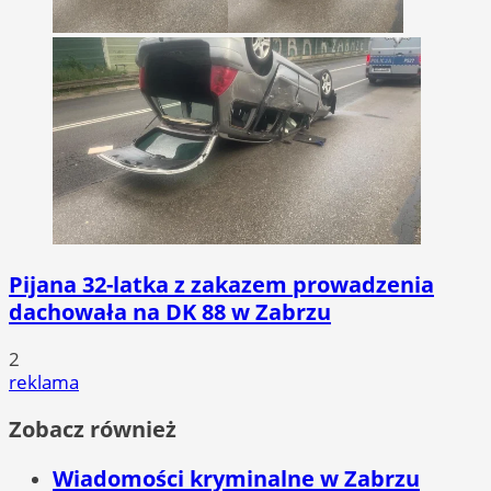
Pijana 32-latka z zakazem prowadzenia
dachowała na DK 88 w Zabrzu
2
reklama
Zobacz również
Wiadomości kryminalne w Zabrzu