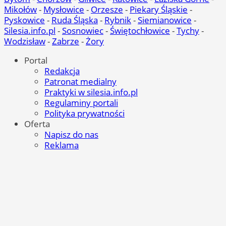
Mikołów
-
Mysłowice
-
Orzesze
-
Piekary Śląskie
-
Pyskowice
-
Ruda Śląska
-
Rybnik
-
Siemianowice
-
Silesia.info.pl
-
Sosnowiec
-
Świętochłowice
-
Tychy
-
Wodzisław
-
Zabrze
-
Żory
Portal
Redakcja
Patronat medialny
Praktyki w silesia.info.pl
Regulaminy portali
Polityka prywatności
Oferta
Napisz do nas
Reklama