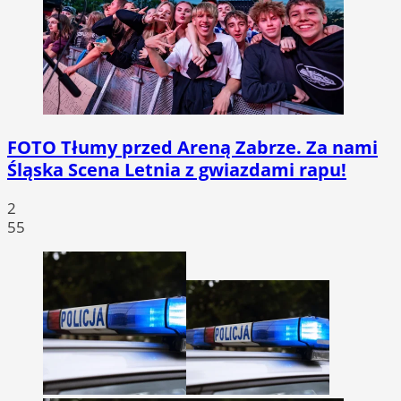
FOTO
Tłumy przed Areną Zabrze. Za nami
Śląska Scena Letnia z gwiazdami rapu!
2
55