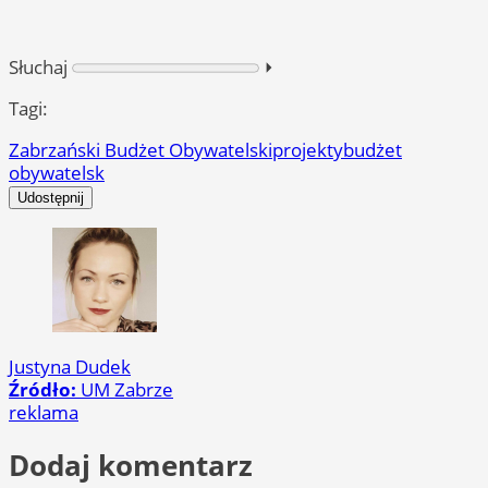
Słuchaj
⏵︎
Tagi:
Zabrzański Budżet Obywatelski
projekty
budżet
obywatelsk
Udostępnij
Justyna Dudek
Źródło:
UM Zabrze
reklama
Dodaj komentarz