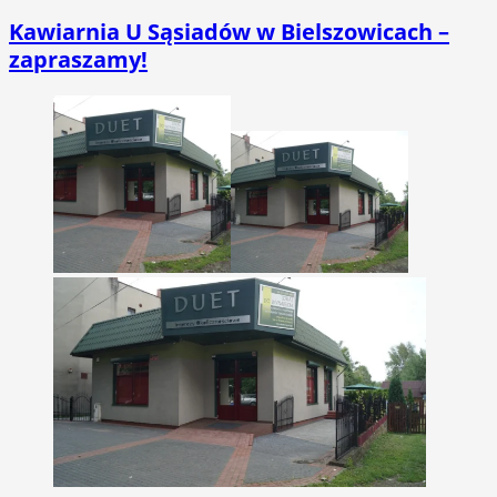
Kawiarnia U Sąsiadów w Bielszowicach –
zapraszamy!