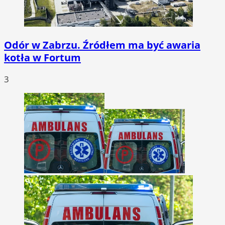
Odór w Zabrzu. Źródłem ma być awaria
kotła w Fortum
3