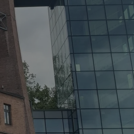
ator sesji.
ator sesji.
ator sesji.
 ludzi i botów. Jest
j, ponieważ
tów na temat
j.
 ludzi i botów. Jest
j, ponieważ
tów na temat
j.
usługę Cookie-
rencji dotyczących
est to konieczne,
działał poprawnie.
cje o zgodzie
h dotyczących
tryny. Rejestruje
ci i ustawień
ie w kolejnych
nie musi ponownie
 zwiększa wygodę i
ych.