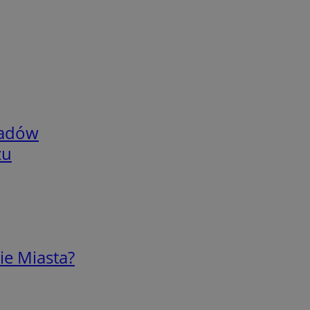
adów
zu
ie Miasta?