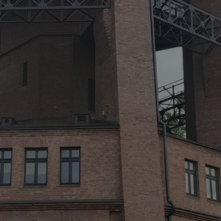
zabrze.com.pl
1 rok
Ten plik cookie przechowuje identyfik
zabrze.com.pl
1 rok
Ten plik cookie przechowuje identyfik
zabrze.com.pl
1 rok
Ten plik cookie przechowuje identyfik
29 minut 53
Ten plik cookie służy do rozróżniania
Cloudflare
sekundy
to korzystne dla strony internetowe
Inc.
umożliwia tworzenie ważnych rapor
.x.com
korzystania z jej witryny internetowe
29 minut 55
Ten plik cookie służy do rozróżniania
Cloudflare
sekund
to korzystne dla strony internetowe
Inc.
umożliwia tworzenie ważnych rapor
.twitter.com
korzystania z jej witryny internetowe
nt
4 tygodnie 2 dni
Ten plik cookie jest używany przez 
CookieScript
Script.com do zapamiętywania prefe
zabrze.com.pl
zgody użytkownika na pliki cookie. J
aby baner cookie Cookie-Script.com 
Google Privacy Policy
METADATA
5 miesięcy 4
Ten plik cookie przechowuje informa
YouTube
tygodnie
użytkownika oraz jego preferencjac
.youtube.com
prywatności podczas korzystania z wi
wybory dotyczące polityki prywatnoś
zgody, zapewniając ich przestrzegan
wizytach. Dzięki temu użytkownik 
konfigurować swoich preferencji, co
zgodność z regulacjami ochrony dan