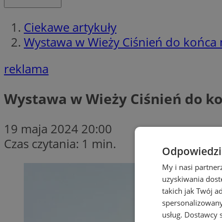
Ciekawe artykuły
Wystawa w Wieży Ciśnień do końca 
reklama
Wystawa w Wieży Ciśnień do k
19 maja 2024 20:00
Czas czytania: 1 min.
Odpowiedzia
My i nasi partne
uzyskiwania dost
takich jak Twój a
spersonalizowanyc
usług.
Dostawcy s