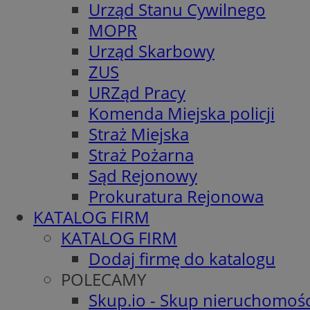
Urząd Stanu Cywilnego
MOPR
Urząd Skarbowy
ZUS
URZąd Pracy
Komenda Miejska policji
Straż Miejska
Straż Pożarna
Sąd Rejonowy
Prokuratura Rejonowa
KATALOG FIRM
KATALOG FIRM
Dodaj firmę do katalogu
POLECAMY
Skup.io - Skup nieruchomośc