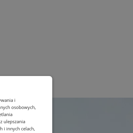
ywania i
danych osobowych,
etlania
az ulepszania
 i innych celach,