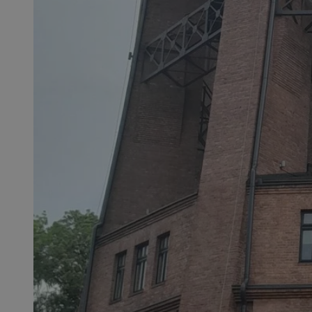
SessID
QeSessID
MvSessID
__cf_bm
__cf_bm
CookieScriptConse
VISITOR_PRIVACY_