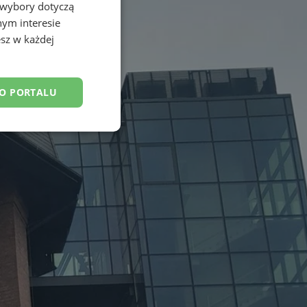
 wybory dotyczą
nym interesie
sz w każdej
DO PORTALU
esklasyfikowane
ane
owanie użytkownika i
j.