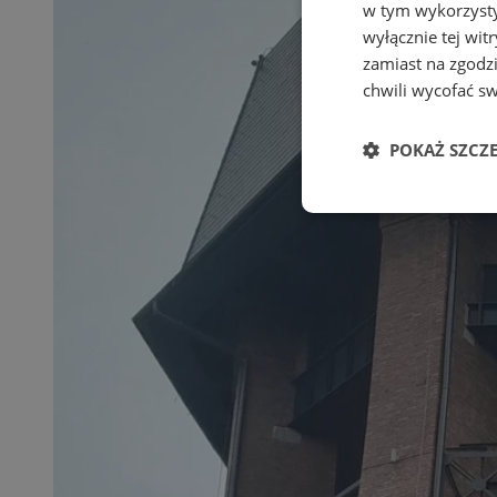
w tym wykorzysty
wyłącznie tej wi
zamiast na zgodz
chwili wycofać s
POKAŻ SZCZ
Niezbędne
Ni
Niezbędne pliki cook
zarządzanie kontem. 
Nazwa