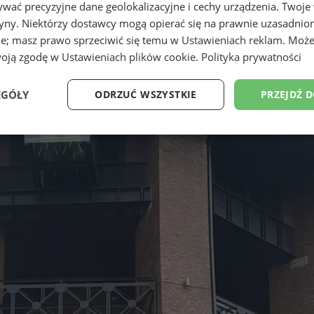
wać precyzyjne dane geolokalizacyjne i cechy urządzenia. Twoje
tryny. Niektórzy dostawcy mogą opierać się na prawnie uzasadnio
ie; masz prawo sprzeciwić się temu w
Ustawieniach reklam
. Może
woją zgodę w
Ustawieniach plików cookie
.
Polityka prywatności
EGÓŁY
ODRZUĆ WSZYSTKIE
PRZEJDŹ 
Wydajność
Targetowanie
Funkcjonalność
Ni
ezbędne
Wydajność
Targetowanie
Funkcjonalność
Niesklasyfikow
ie umożliwiają korzystanie z podstawowych funkcji strony internetowej, takich jak log
Bez niezbędnych plików cookie nie można prawidłowo korzystać ze strony internetowe
Provider
/
Okres
Opis
Domena
przechowywania