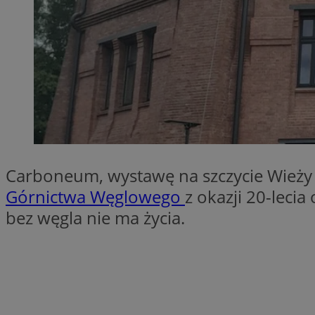
Nazwa
Nazwa
ustat_xq6z219uw9
Nazwa
__Secure-YNID
_clck
__gads
FCCDCF
MUID
__eoi
Carboneum, wystawę na szczycie Wieży
ANONCHK
Górnictwa Węglowego
z okazji 20-lecia
_clsk
bez węgla nie ma życia.
test_cookie
_ga_NBM6HFESG6
_fbp
OAID
MR