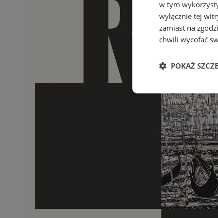
w tym wykorzysty
wyłącznie tej wi
zamiast na zgodz
chwili wycofać s
POKAŻ SZCZ
Niezbędne
Ni
Niezbędne pliki cook
zarządzanie kontem. 
Nazwa