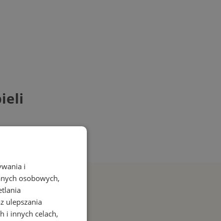
ieli
ywania i
danych osobowych,
etlania
az ulepszania
 i innych celach,