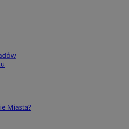
adów
zu
ie Miasta?