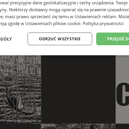
wać precyzyjne dane geolokalizacyjne i cechy urządzenia. Twoje
tryny. Niektórzy dostawcy mogą opierać się na prawnie uzasadnio
ie; masz prawo sprzeciwić się temu w
Ustawieniach reklam
. Może
woją zgodę w
Ustawieniach plików cookie
.
Polityka prywatności
EGÓŁY
ODRZUĆ WSZYSTKIE
PRZEJDŹ 
Wydajność
Targetowanie
Funkcjonalność
Ni
ezbędne
Wydajność
Targetowanie
Funkcjonalność
Niesklasyfikow
ie umożliwiają korzystanie z podstawowych funkcji strony internetowej, takich jak log
Bez niezbędnych plików cookie nie można prawidłowo korzystać ze strony internetowe
Provider
/
Okres
Opis
Domena
przechowywania