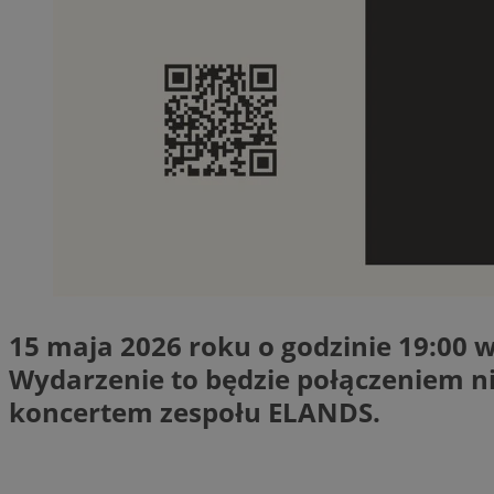
SessID
QeSessID
MvSessID
__cf_bm
__cf_bm
CookieScriptConse
15 maja 2026 roku o godzinie 19:00 
VISITOR_PRIVACY_
Wydarzenie to będzie połączeniem nie
koncertem zespołu ELANDS.