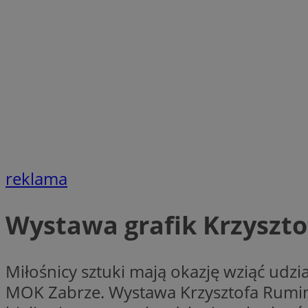
Nazwa
Nazwa
ustat_xq6z219uw9
Nazwa
__Secure-YNID
_clck
__gads
FCCDCF
MUID
__eoi
ANONCHK
reklama
_clsk
Wystawa grafik Krzyszt
test_cookie
_ga_NBM6HFESG6
_fbp
Miłośnicy sztuki mają okazję wziąć udz
OAID
MOK Zabrze. Wystawa Krzysztofa Rumina t
MR