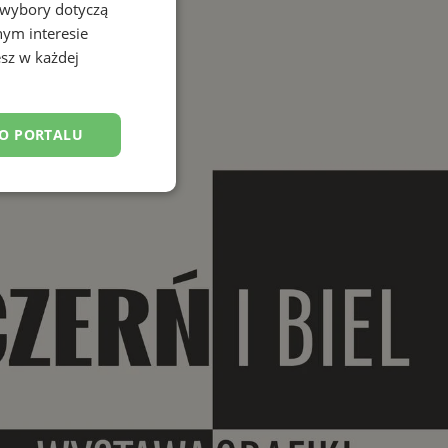
 wybory dotyczą
nym interesie
sz w każdej
DO PORTALU
esklasyfikowane
ane
owanie użytkownika i
j.