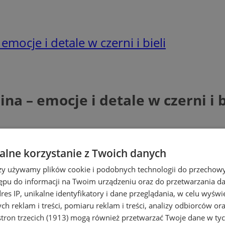
mocje i detale w czerni i bieli
a – emocje i detale w czerni i b
lne korzystanie z Twoich danych
rzy używamy plików cookie i podobnych technologii do przechow
ępu do informacji na Twoim urządzeniu oraz do przetwarzania 
dres IP, unikalne identyfikatory i dane przeglądania, w celu wyświ
h reklam i treści, pomiaru reklam i treści, analizy odbiorców or
tron trzecich (1913)
mogą również przetwarzać Twoje dane w tych