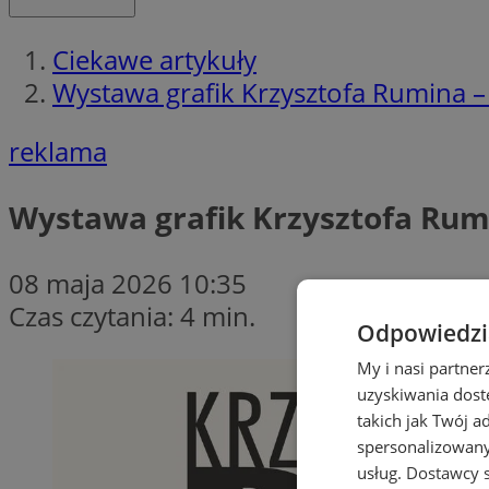
Ciekawe artykuły
Wystawa grafik Krzysztofa Rumina – e
reklama
Wystawa grafik Krzysztofa Rumin
08 maja 2026 10:35
Czas czytania: 4 min.
Odpowiedzia
My i nasi partne
uzyskiwania dost
takich jak Twój a
spersonalizowanyc
usług.
Dostawcy s