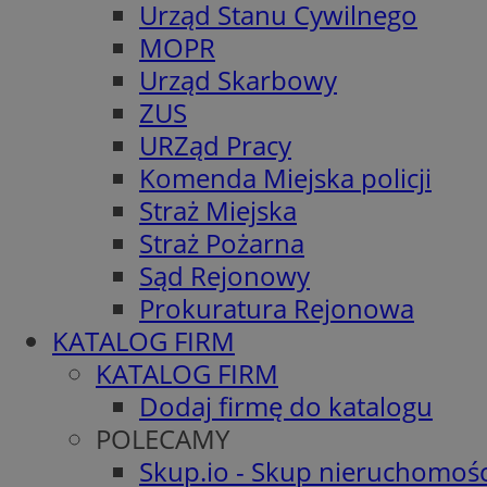
Urząd Stanu Cywilnego
MOPR
Urząd Skarbowy
ZUS
URZąd Pracy
Komenda Miejska policji
Straż Miejska
Straż Pożarna
Sąd Rejonowy
Prokuratura Rejonowa
KATALOG FIRM
KATALOG FIRM
Dodaj firmę do katalogu
POLECAMY
Skup.io - Skup nieruchomośc