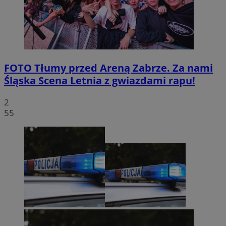
FOTO
Tłumy przed Areną Zabrze. Za nami
Śląska Scena Letnia z gwiazdami rapu!
2
55