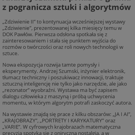
z pogranicza sztuki i algorytmów
„Zdziwienie II” to kontynuacja wcześniejszej wystawy
„Zdziwienie”, prezentowanej kilka miesięcy temu w
DOK Pawłów. Pierwsza odsłona spotkała się z
zainteresowaniem i stała się punktem wyjścia do
rozmów o twórczości oraz roli nowych technologii w
sztuce.
Nowa ekspozycja rozwija tamte pomysły i
eksperymenty. Andrzej Szumski, inżynier elektronik,
tłumacz techniczny i poszukiwacz innowacji, traktuje
sztuczną inteligencję nie tylko jako narzędzie, ale jako
„rezonator” wyobraźni. Wystawa ma być zapisem
dialogu człowieka z maszyną i próbą uchwycenia
momentu, w którym algorytm potrafi zaskoczyć autora.
Na wystawie znajdą się prace z kilku obszarów: „JA I AI”,
„KRAJOBRAZY”, „PORTRETY I KARYKATURY” oraz
„VARIE”. W cyfrowych krajobrazach matematyczna
precyzja spotyka się z oniryczną nostalgią, a w