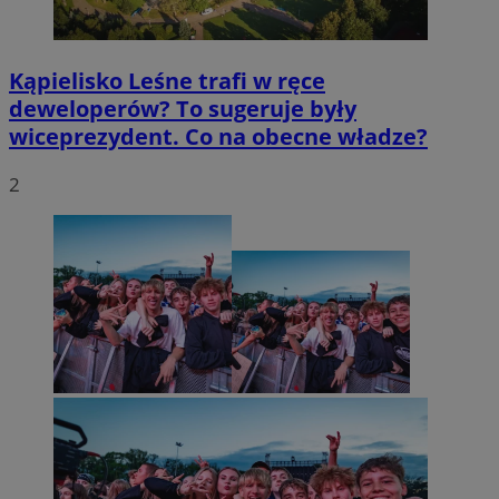
Kąpielisko Leśne trafi w ręce
deweloperów? To sugeruje były
wiceprezydent. Co na obecne władze?
2