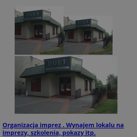
CookieScriptConsent
4 tygodnie 2 dn
CookieScript
zabrze.com.pl
VISITOR_PRIVACY_METADATA
5 miesięcy 4
YouTube
tygodnie
.youtube.com
Organizacja imprez . Wynajem lokalu na
imprezy, szkolenia, pokazy itp.