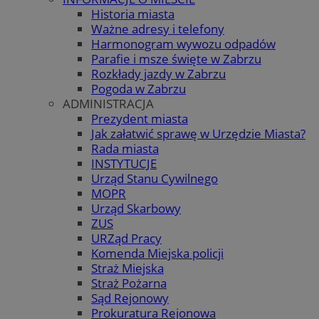
Historia miasta
Ważne adresy i telefony
Harmonogram wywozu odpadów
Parafie i msze święte w Zabrzu
Rozkłady jazdy w Zabrzu
Pogoda w Zabrzu
ADMINISTRACJA
Prezydent miasta
Jak załatwić sprawę w Urzędzie Miasta?
Rada miasta
INSTYTUCJE
Urząd Stanu Cywilnego
MOPR
Urząd Skarbowy
ZUS
URZąd Pracy
Komenda Miejska policji
Straż Miejska
Straż Pożarna
Sąd Rejonowy
Prokuratura Rejonowa