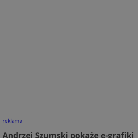
reklama
Andrzej Szumski pokaże e-grafiki