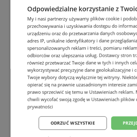
Odpowiedzialne korzystanie z Twoi
My i nasi partnerzy używamy plików cookie i podob
przechowywania i uzyskiwania dostępu do informac
urządzeniu oraz do przetwarzania danych osobowych
adres IP, unikalne identyfikatory i dane przeglądani
spersonalizowanych reklam i treści, pomiaru reklam i
odbiorców oraz ulepszania usług.
Dostawcy stron tr
również przetwarzać Twoje dane w tych i innych cel
wykorzystywać precyzyjne dane geolokalizacyjne i c
Twoje wybory dotyczą wyłącznie tej witryny. Niekt
opierać się na prawnie uzasadnionym interesie zami
prawo sprzeciwić się temu w
Ustawieniach reklam
.
chwili wycofać swoją zgodę w
Ustawieniach plików 
prywatności
ODRZUĆ WSZYSTKIE
PRZEJ