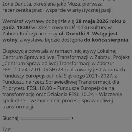
żona Danuta, określana jako Muza, pierwsza
recenzentka prac i wsparcie w artystycznej pasji.
Wernisaż wystawy odbędzie się
28 maja 2026 roku o
godz. 18:00
w Dzielnicowym Ośrodku Kultury w
Zabrzu-Kończycach przy
ul. Dorotki 3
.
Wstęp jest
wolny
, a wystawa będzie dostępna
do końca sierpnia
.
Ekspozycja powstała w ramach Inicjatywy Lokalnej
Centrum Sprawiedliwej Transformacji w Zabrzu. Projekt
„Centrum Sprawiedliwej Transformacji w Zabrzu”
FESL.10.24-IZ.01-05GH/23 realizowany jest w ramach
Funduszy Europejskich dla Śląskiego 2021–2027, z
Funduszu na rzecz Sprawiedliwej Transformacji, dla
Priorytetu FESL.10.00 – Fundusze Europejskie na
transformację oraz Działania FESL.10.24 – Włączenie
społeczne – wzmocnienie procesu sprawiedliwej
transformacji.
Słuchaj
⏵︎
Tagi: