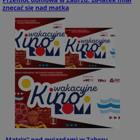
znęcać się nad matką
„Matrix” pod gwiazdami w Zabrzu.