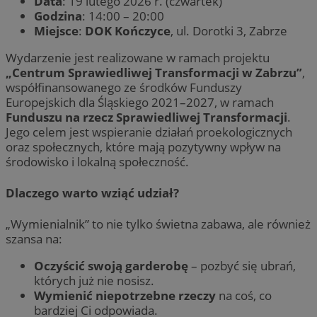
Data
: 19 lutego 2026 r. (czwartek)
Godzina
: 14:00 – 20:00
Miejsce
:
DOK Kończyce
, ul. Dorotki 3, Zabrze
Wydarzenie jest realizowane w ramach projektu
„Centrum Sprawiedliwej Transformacji w Zabrzu”
,
współfinansowanego ze środków Funduszy
Europejskich dla Śląskiego 2021–2027, w ramach
Funduszu na rzecz Sprawiedliwej Transformacji
.
Jego celem jest wspieranie działań proekologicznych
oraz społecznych, które mają pozytywny wpływ na
środowisko i lokalną społeczność.
Dlaczego warto wziąć udział?
„Wymienialnik” to nie tylko świetna zabawa, ale również
szansa na:
Oczyścić swoją garderobę
– pozbyć się ubrań,
których już nie nosisz.
Wymienić niepotrzebne rzeczy
na coś, co
bardziej Ci odpowiada.