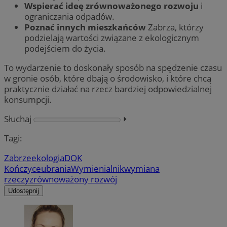
Wspierać ideę zrównoważonego rozwoju
i
ograniczania odpadów.
Poznać innych mieszkańców
Zabrza, którzy
podzielają wartości związane z ekologicznym
podejściem do życia.
To wydarzenie to doskonały sposób na spędzenie czasu
w gronie osób, które dbają o środowisko, i które chcą
praktycznie działać na rzecz bardziej odpowiedzialnej
konsumpcji.
Słuchaj
⏵︎
Tagi:
Zabrze
ekologia
DOK
Kończyce
ubrania
Wymienialnik
wymiana
rzeczy
zrównoważony rozwój
Udostępnij