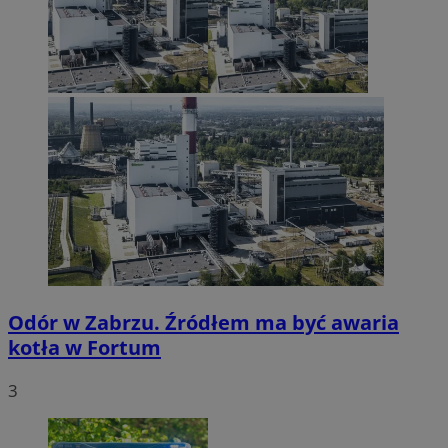
Odór w Zabrzu. Źródłem ma być awaria
kotła w Fortum
3