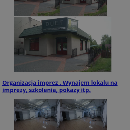
VISITOR_PRIVACY_METADATA
5 miesięcy 4
YouTube
tygodnie
.youtube.com
Organizacja imprez . Wynajem lokalu na
imprezy, szkolenia, pokazy itp.