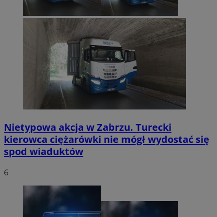
Nietypowa akcja w Zabrzu. Turecki
kierowca ciężarówki nie mógł wydostać się
spod wiaduktów
6