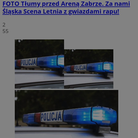
FOTO
Tłumy przed Areną Zabrze. Za nami
Śląska Scena Letnia z gwiazdami rapu!
2
55