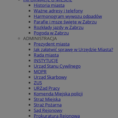
Historia miasta
Ważne adresy i telefony
Harmonogram wywozu odpadów
Parafie i msze święte w Zabrzu
Rozkłady jazdy w Zabrzu
Pogoda w Zabrzu
ADMINISTRACJA
Prezydent miasta
Jak załatwić sprawę w Urzędzie Miasta?
Rada miasta
INSTYTUCJE
Urząd Stanu Cywilnego
MOPR
Urząd Skarbowy
ZUS
URZąd Pracy
Komenda Miejska policji
Straż Miejska
Straż Pożarna
Sąd Rejonowy
Prokuratura Rejonowa