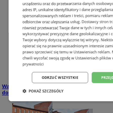
urządzeniu oraz do przetwarzania danych osobowych
adres IP, unikalne identyfikatory i dane przeglądani
spersonalizowanych reklam i treści, pomiaru reklam i
odbiorców oraz ulepszania usług.
Dostawcy stron tr
również przetwarzać Twoje dane w tych i innych cel
wykorzystywać precyzyjne dane geolokalizacyjne i c
Twoje wybory dotyczą wyłącznie tej witryny. Niekt
opierać się na prawnie uzasadnionym interesie zami
prawo sprzeciwić się temu w
Ustawieniach reklam
.
chwili wycofać swoją zgodę w
Ustawieniach plików 
prywatności
ODRZUĆ WSZYSTKIE
PRZEJ
Wakacyjny wypoczynek nad Bałtykiem w
POKAŻ SZCZEGÓŁY
domkach Szmaragdowe Morze
Niezbędne
Wydajność
Targetowani