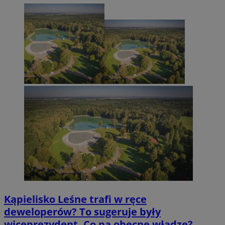
Kąpielisko Leśne trafi w ręce
deweloperów? To sugeruje były
wiceprezydent. Co na obecne władze?