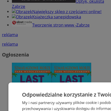
Optyk, okulista
Zabrze
Największy sklep z częściami online!
Książeczka sanepidowska
Tworzenie stron www -Zabrze
reklama
reklama
Ogłoszenia
Odpowiedzialne korzystanie z Twoi
My i nasi partnerzy używamy plików cookie i podob
przechowywania i uzyskiwania dostępu do informac