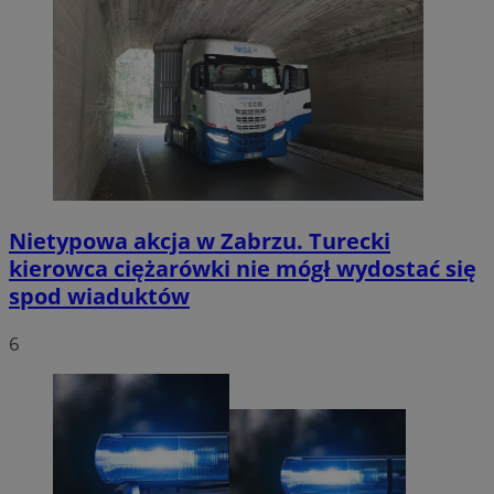
Nietypowa akcja w Zabrzu. Turecki
kierowca ciężarówki nie mógł wydostać się
spod wiaduktów
6