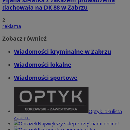
Pijana 32-latka z zakazem prowadzenia
dachowała na DK 88 w Zabrzu
2
reklama
Zobacz również
Wiadomości kryminalne w Zabrzu
Wiadomości lokalne
Wiadomości sportowe
Optyk, okulista
Zabrze
Największy sklep z częściami online!
Książeczka sanepidowska