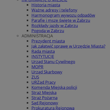
Historia miasta
Ważne adresy i telefony
Harmonogram wywozu odpadów
Parafie i msze święte w Zabrzu
Rozkłady jazdy w Zabrzu
Pogoda w Zabrzu
ADMINISTRACJA
Prezydent miasta
Jak załatwić sprawę w Urzędzie Miasta?
Rada miasta
INSTYTUCJE
Urząd Stanu Cywilnego
MOPR
Urząd Skarbowy
ZUS
URZąd Pracy
Komenda Miejska policji
Straż Miejska
Straż Pożarna
Sąd Rejonowy
Prokuratura Rejonowa