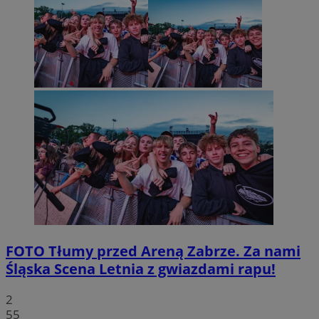
FOTO
Tłumy przed Areną Zabrze. Za nami
Śląska Scena Letnia z gwiazdami rapu!
2
55