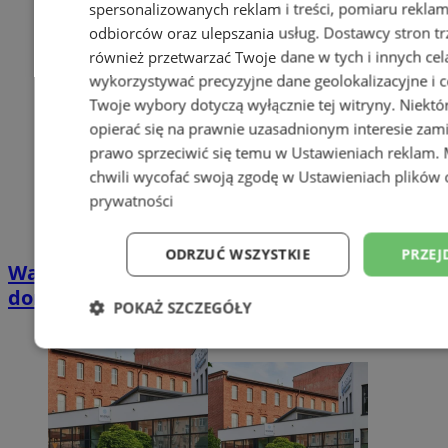
spersonalizowanych reklam i treści, pomiaru reklam i
odbiorców oraz ulepszania usług.
Dostawcy stron tr
również przetwarzać Twoje dane w tych i innych cel
wykorzystywać precyzyjne dane geolokalizacyjne i c
Twoje wybory dotyczą wyłącznie tej witryny. Niekt
opierać się na prawnie uzasadnionym interesie zami
prawo sprzeciwić się temu w
Ustawieniach reklam
.
chwili wycofać swoją zgodę w
Ustawieniach plików 
prywatności
ODRZUĆ WSZYSTKIE
PRZEJ
Wakacyjny wypoczynek nad Bałtykiem w
domkach Szmaragdowe Morze
POKAŻ SZCZEGÓŁY
Niezbędne
Wydajność
Targetowani
Niesklasyfikowane