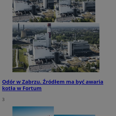
Odór w Zabrzu. Źródłem ma być awaria
kotła w Fortum
3