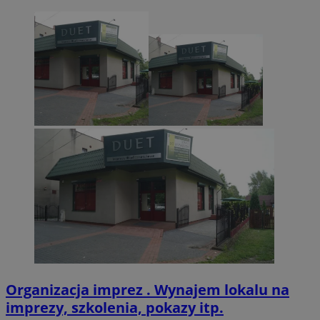
CookieScriptConsent
4 tygodnie 2 dn
CookieScript
zabrze.com.pl
VISITOR_PRIVACY_METADATA
5 miesięcy 4
YouTube
tygodnie
.youtube.com
Organizacja imprez . Wynajem lokalu na
imprezy, szkolenia, pokazy itp.