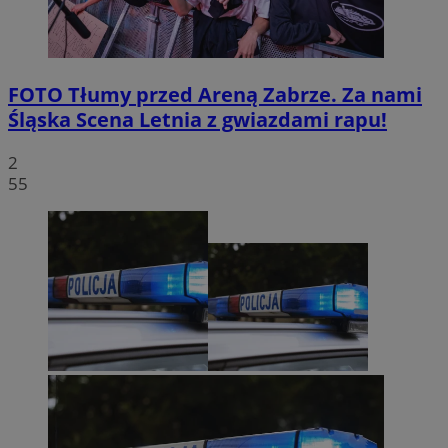
FOTO
Tłumy przed Areną Zabrze. Za nami
Śląska Scena Letnia z gwiazdami rapu!
2
55