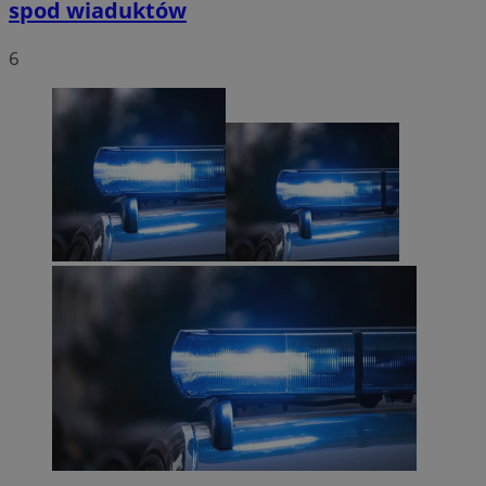
spod wiaduktów
6