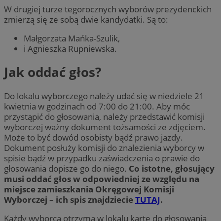
W drugiej turze tegorocznych wyborów prezydenckich
zmierzą się ze sobą dwie kandydatki. Są to:
Małgorzata Mańka-Szulik,
i Agnieszka Rupniewska.
Jak oddać głos?
Do lokalu wyborczego należy udać się w niedziele 21
kwietnia w godzinach od 7:00 do 21:00. Aby móc
przystąpić do głosowania, należy przedstawić komisji
wyborczej ważny dokument tożsamości ze zdjęciem.
Może to być dowód osobisty bądź prawo jazdy.
Dokument posłuży komisji do znalezienia wyborcy w
spisie bądź w przypadku zaświadczenia o prawie do
głosowania dopisze go do niego.
Co istotne, głosujący
musi oddać głos w odpowiedniej ze względu na
miejsce zamieszkania Okręgowej Komisji
Wyborczej – ich spis znajdziecie
TUTAJ
.
Każdy wyborca otrzyma w lokalu kartę do głosowania