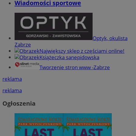
Wiadomości sportowe
Optyk, okulista
Zabrze
Największy sklep z częściami online!
Książeczka sanepidowska
Tworzenie stron www -Zabrze
reklama
reklama
Ogłoszenia