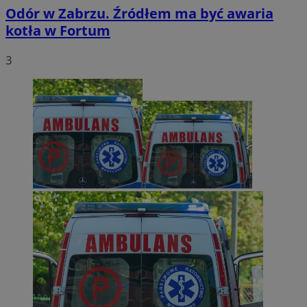
Odór w Zabrzu. Źródłem ma być awaria
kotła w Fortum
3