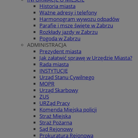
Historia miasta
Ważne adresy i telefony
Harmonogram wywozu odpadów
Parafie i msze święte w Zabrzu
Rozkłady jazdy w Zabrzu
Pogoda w Zabrzu
ADMINISTRACJA
Prezydent miasta
Jak załatwić sprawę w Urzędzie Miasta?
Rada miasta
INSTYTUCJE
Urząd Stanu Cywilnego
MOPR
Urząd Skarbowy
ZUS
URZąd Pracy
Komenda Miejska policji
Straż Miejska
Straż Pożarna
Sąd Rejonowy
Prokuratura Rejonowa