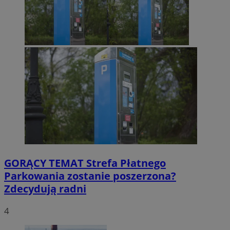
GORĄCY TEMAT
Strefa Płatnego
Parkowania zostanie poszerzona?
Zdecydują radni
4