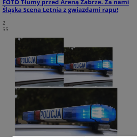
FOTO
Tłumy przed Areną Zabrze. Za nami
Śląska Scena Letnia z gwiazdami rapu!
2
55