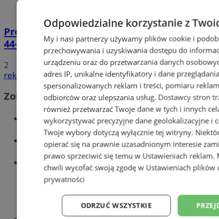
Odpowiedzialne korzystanie z Twoi
Prowadził BMW mimo sądowego zakazu.
My i nasi partnerzy używamy plików cookie i podob
44-latek zatrzymany na DTŚ
przechowywania i uzyskiwania dostępu do informac
urządzeniu oraz do przetwarzania danych osobowych
2
adres IP, unikalne identyfikatory i dane przeglądani
reklama
spersonalizowanych reklam i treści, pomiaru reklam i
Zobacz również
odbiorców oraz ulepszania usług.
Dostawcy stron tr
również przetwarzać Twoje dane w tych i innych cel
Wiadomości kryminalne w Zabrzu
wykorzystywać precyzyjne dane geolokalizacyjne i c
Twoje wybory dotyczą wyłącznie tej witryny. Niekt
Wiadomości lokalne
opierać się na prawnie uzasadnionym interesie zami
prawo sprzeciwić się temu w
Ustawieniach reklam
.
Wiadomości sportowe
chwili wycofać swoją zgodę w
Ustawieniach plików 
prywatności
ODRZUĆ WSZYSTKIE
PRZEJ