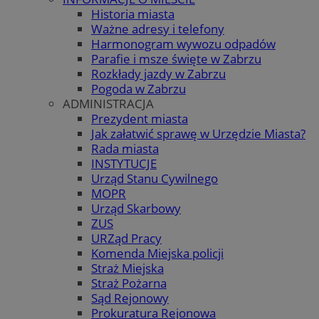
Historia miasta
Ważne adresy i telefony
Harmonogram wywozu odpadów
Parafie i msze święte w Zabrzu
Rozkłady jazdy w Zabrzu
Pogoda w Zabrzu
ADMINISTRACJA
Prezydent miasta
Jak załatwić sprawę w Urzędzie Miasta?
Rada miasta
INSTYTUCJE
Urząd Stanu Cywilnego
MOPR
Urząd Skarbowy
ZUS
URZąd Pracy
Komenda Miejska policji
Straż Miejska
Straż Pożarna
Sąd Rejonowy
Prokuratura Rejonowa