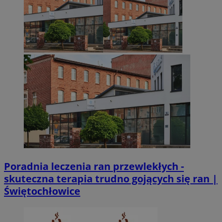
CookieScriptConsent
4 tygodnie 2 dn
CookieScript
zabrze.com.pl
VISITOR_PRIVACY_METADATA
5 miesięcy 4
YouTube
tygodnie
.youtube.com
Poradnia leczenia ran przewlekłych -
skuteczna terapia trudno gojących się ran |
Świętochłowice