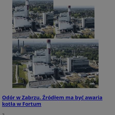
Odór w Zabrzu. Źródłem ma być awaria
kotła w Fortum
3