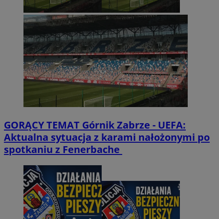
GORĄCY TEMAT
Górnik Zabrze - UEFA:
Aktualna sytuacja z karami nałożonymi po
spotkaniu z Fenerbache