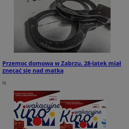
Przemoc domowa w Zabrzu. 28-latek miał
znęcać się nad matką
N