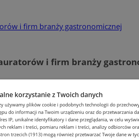
torów i firm branży gastronomicznej
auratorów i firm branży gastro
lne korzystanie z Twoich danych
rzy używamy plików cookie i podobnych technologii do przechow
ępu do informacji na Twoim urządzeniu oraz do przetwarzania 
dres IP, unikalne identyfikatory i dane przeglądania, w celu wyświ
h reklam i treści, pomiaru reklam i treści, analizy odbiorców or
tron trzecich (1913)
mogą również przetwarzać Twoje dane w tych