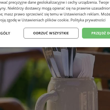
wać precyzyjne dane geolokalizacyjne i cechy urządzenia. Twoje
tryny. Niektórzy dostawcy mogą opierać się na prawnie uzasadnio
ie; masz prawo sprzeciwić się temu w
Ustawieniach reklam
. Może
woją zgodę w
Ustawieniach plików cookie
.
Polityka prywatności
EGÓŁY
ODRZUĆ WSZYSTKIE
PRZEJDŹ 
Wydajność
Targetowanie
Funkcjonalność
Ni
ezbędne
Wydajność
Targetowanie
Funkcjonalność
Niesklasyfikow
ie umożliwiają korzystanie z podstawowych funkcji strony internetowej, takich jak log
Bez niezbędnych plików cookie nie można prawidłowo korzystać ze strony internetowe
Provider
/
Okres
Opis
Domena
przechowywania