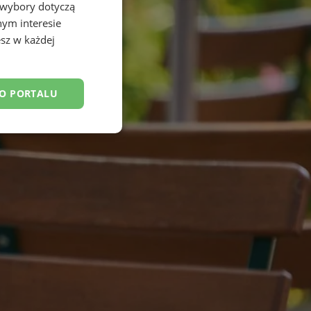
 wybory dotyczą
nym interesie
sz w każdej
DO PORTALU
esklasyfikowane
ane
owanie użytkownika i
j.