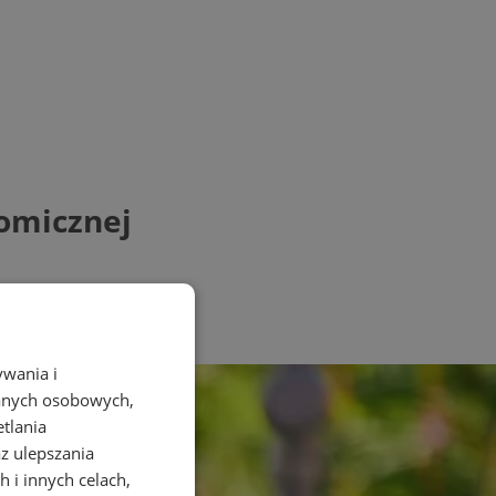
nomicznej
ywania i
danych osobowych,
etlania
az ulepszania
 i innych celach,