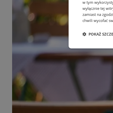
w tym wykorzysty
wyłącznie tej wi
zamiast na zgodz
chwili wycofać s
POKAŻ SZCZ
Niezbędne
Ni
Niezbędne pliki cook
zarządzanie kontem. 
Nazwa