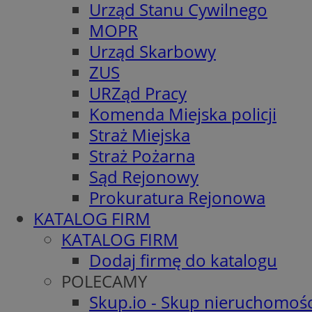
Urząd Stanu Cywilnego
MOPR
Urząd Skarbowy
ZUS
URZąd Pracy
Komenda Miejska policji
Straż Miejska
Straż Pożarna
Sąd Rejonowy
Prokuratura Rejonowa
KATALOG FIRM
KATALOG FIRM
Dodaj firmę do katalogu
POLECAMY
Skup.io - Skup nieruchomośc