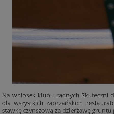
SessID
QeSessID
MvSessID
__cf_bm
__cf_bm
CookieScriptConse
VISITOR_PRIVACY_
Na wniosek klubu radnych Skuteczni 
dla wszystkich zabrzańskich restaurat
stawkę czynszową za dzierżawę gruntu 