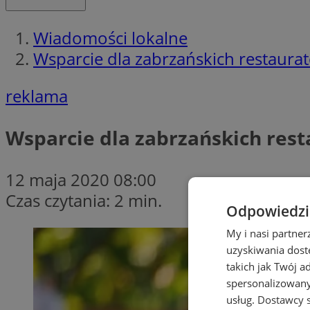
Wiadomości lokalne
Wsparcie dla zabrzańskich restaura
reklama
Wsparcie dla zabrzańskich rest
12 maja 2020 08:00
Czas czytania: 2 min.
Odpowiedzia
My i nasi partne
uzyskiwania dost
takich jak Twój a
spersonalizowanyc
usług.
Dostawcy s