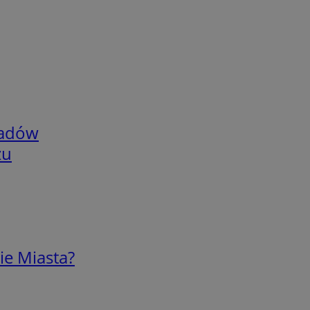
adów
zu
ie Miasta?