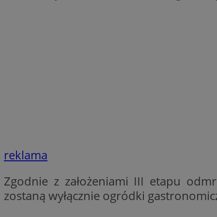
Nazwa
Nazwa
ustat_xq6z219uw9
Nazwa
__Secure-YNID
_clck
__gads
FCCDCF
MUID
__eoi
ANONCHK
_clsk
reklama
test_cookie
_ga_NBM6HFESG6
Zgodnie z założeniami III etapu odmr
_fbp
OAID
zostaną wyłącznie ogródki gastronomic
MR