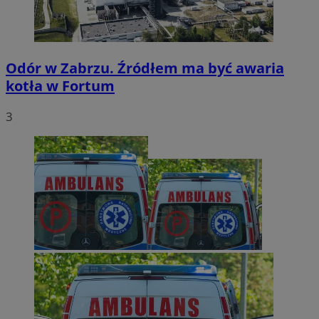
Odór w Zabrzu. Źródłem ma być awaria
kotła w Fortum
3