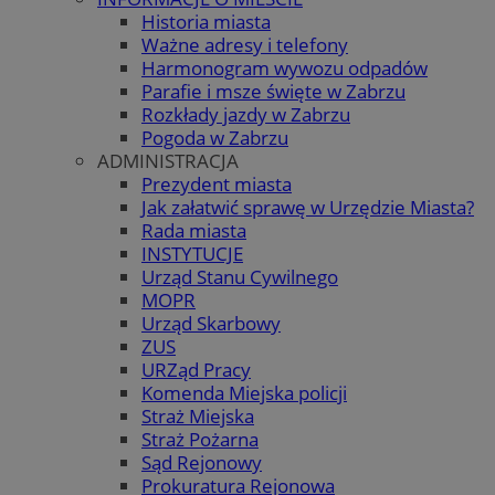
Historia miasta
Ważne adresy i telefony
Harmonogram wywozu odpadów
Parafie i msze święte w Zabrzu
Rozkłady jazdy w Zabrzu
Pogoda w Zabrzu
ADMINISTRACJA
Prezydent miasta
Jak załatwić sprawę w Urzędzie Miasta?
Rada miasta
INSTYTUCJE
Urząd Stanu Cywilnego
MOPR
Urząd Skarbowy
ZUS
URZąd Pracy
Komenda Miejska policji
Straż Miejska
Straż Pożarna
Sąd Rejonowy
Prokuratura Rejonowa