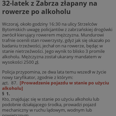
32-latek z Zabrza złapany na
rowerze po alkoholu
Wczoraj, około godziny 16:30 na ulicy Strzelców
Bytomskich uwagę policjantów z zabrzańskiej drogówki
zwrócił kierujący rowerem mężczyzna. Mundurowi
trafnie ocenili stan rowerzysty, gdyż jak się okazało po
badaniu trzeźwości, jechał on na rowerze, będąc w
stanie nietrzeźwości. Jego wynik to blisko 3 promile
alkoholu. Mężczyzna został ukarany mandatem w
wysokości 2500
zł.
Policja przypomina, ze dwa lata temu wszedł w życie
nowy taryfikator, zgodnie z którym:
art.
87.
[Prowadzenie pojazdu w stanie po użyciu
alkoholu]
§ 1.
Kto, znajdując się w stanie po użyciu alkoholu lub
podobnie działającego środka, prowadzi pojazd
mechaniczny w ruchu lądowym, wodnym lub
powietrznym,