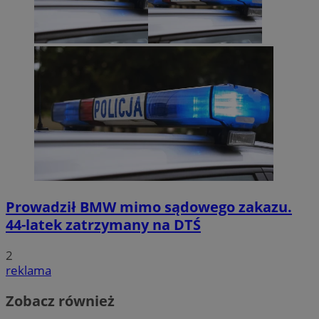
Prowadził BMW mimo sądowego zakazu.
44-latek zatrzymany na DTŚ
2
reklama
Zobacz również