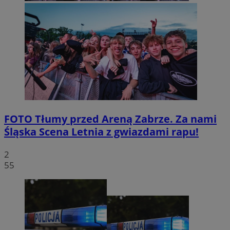
FOTO
Tłumy przed Areną Zabrze. Za nami
Śląska Scena Letnia z gwiazdami rapu!
2
55