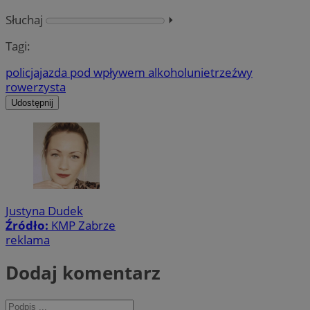
Słuchaj
⏵︎
Tagi:
policja
jazda pod wpływem alkoholu
nietrzeźwy
rowerzysta
Udostępnij
Justyna Dudek
Źródło:
KMP Zabrze
reklama
Dodaj komentarz