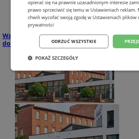
opierać się na prawnie uzasadnionym interesie zami
prawo sprzeciwić się temu w
Ustawieniach reklam
.
chwili wycofać swoją zgodę w
Ustawieniach plików 
prywatności
Wakacyjny wypoczynek nad Bałtykiem w
ODRZUĆ WSZYSTKIE
PRZEJ
domkach Szmaragdowe Morze
POKAŻ SZCZEGÓŁY
Niezbędne
Wydajność
Targetowani
Niesklasyfikowane