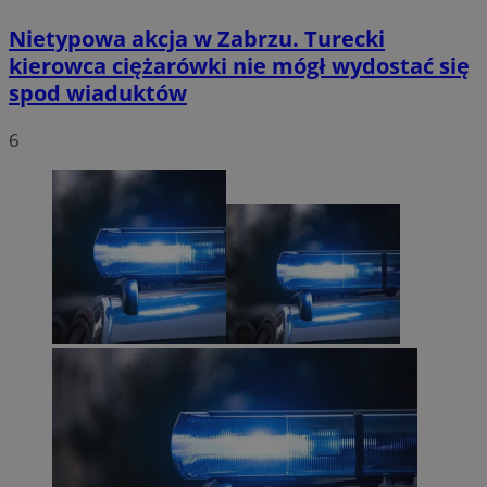
Nietypowa akcja w Zabrzu. Turecki
kierowca ciężarówki nie mógł wydostać się
spod wiaduktów
6