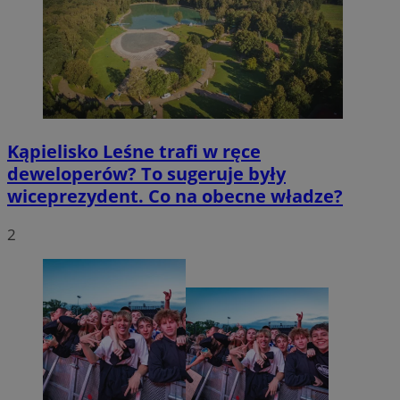
Kąpielisko Leśne trafi w ręce
deweloperów? To sugeruje były
wiceprezydent. Co na obecne władze?
2