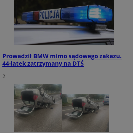
CookieScriptConsent
4 tygodnie 2 dn
CookieScript
zabrze.com.pl
Prowadził BMW mimo sądowego zakazu.
44-latek zatrzymany na DTŚ
VISITOR_PRIVACY_METADATA
5 miesięcy 4
YouTube
2
tygodnie
.youtube.com