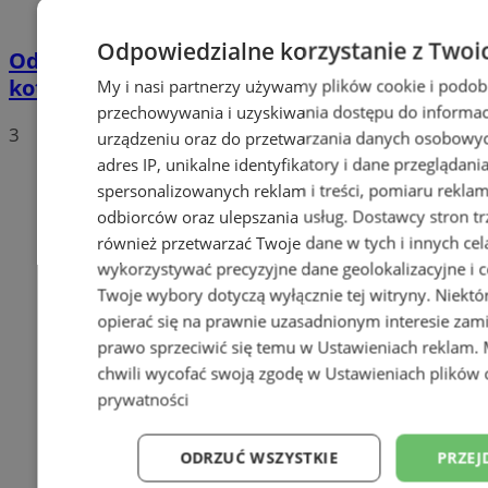
Odpowiedzialne korzystanie z Twoi
Odór w Zabrzu. Źródłem ma być awaria
kotła w Fortum
My i nasi partnerzy używamy plików cookie i podob
przechowywania i uzyskiwania dostępu do informac
3
urządzeniu oraz do przetwarzania danych osobowych
adres IP, unikalne identyfikatory i dane przeglądani
spersonalizowanych reklam i treści, pomiaru reklam i
odbiorców oraz ulepszania usług.
Dostawcy stron tr
również przetwarzać Twoje dane w tych i innych cel
wykorzystywać precyzyjne dane geolokalizacyjne i c
Twoje wybory dotyczą wyłącznie tej witryny. Niekt
opierać się na prawnie uzasadnionym interesie zami
prawo sprzeciwić się temu w
Ustawieniach reklam
.
chwili wycofać swoją zgodę w
Ustawieniach plików 
prywatności
ODRZUĆ WSZYSTKIE
PRZEJ