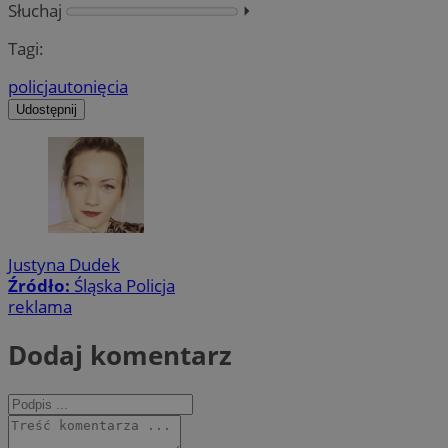
Słuchaj
⏵︎
Tagi:
policja
utonięcia
Udostępnij
Justyna Dudek
Źródło:
Śląska Policja
reklama
Dodaj komentarz