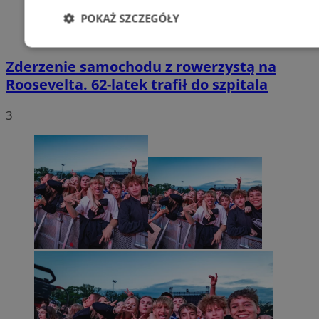
POKAŻ SZCZEGÓŁY
Niezbędne
Wydajność
Targetowani
Zderzenie samochodu z rowerzystą na
Roosevelta. 62-latek trafił do szpitala
Niesklasyfikowane
3
Niezbędne
Wydajność
Targetowanie
Funkcjonalno
Niezbędne pliki cookie umożliwiają korzystanie z podstawowych fun
takich jak logowanie użytkownika i zarządzanie kontem. Bez niezb
można prawidłowo korzystać ze strony internetowej.
Provider
/
Okres
Nazwa
Domena
przechowywani
SessID
zabrze.com.pl
1 rok