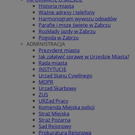
Historia miasta
Ważne adresy i telefony
Harmonogram wywozu odpadów
Parafie i msze święte w Zabrzu
Rozkłady jazdy w Zabrzu
Pogoda w Zabrzu
ADMINISTRACJA
Prezydent miasta
Jak załatwić sprawę w Urzędzie Miasta?
Rada miasta
INSTYTUCJE
Urząd Stanu Cywilnego
MOPR
Urząd Skarbowy
ZUS
URZąd Pracy
Komenda Miejska policji
Straż Miejska
Straż Pożarna
Sąd Rejonowy
Prokuratura Rejonowa