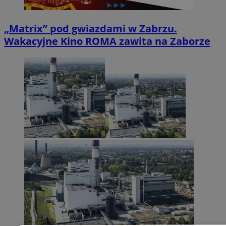
„Matrix” pod gwiazdami w Zabrzu.
Wakacyjne Kino ROMA zawita na Zaborze