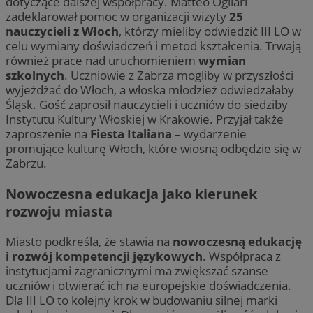
dotyczące dalszej współpracy. Matteo Ogliari
zadeklarował pomoc w organizacji wizyty
25
nauczycieli z Włoch
, którzy mieliby odwiedzić III LO w
celu wymiany doświadczeń i metod kształcenia. Trwają
również prace nad uruchomieniem
wymian
szkolnych
. Uczniowie z Zabrza mogliby w przyszłości
wyjeżdżać do Włoch, a włoska młodzież odwiedzałaby
Śląsk. Gość zaprosił nauczycieli i uczniów do siedziby
Instytutu Kultury Włoskiej w Krakowie. Przyjął także
zaproszenie na
Fiesta Italiana
– wydarzenie
promujące kulturę Włoch, które wiosną odbędzie się w
Zabrzu.
Nowoczesna edukacja jako kierunek
rozwoju miasta
Miasto podkreśla, że stawia na
nowoczesną edukację
i rozwój kompetencji językowych
. Współpraca z
instytucjami zagranicznymi ma zwiększać szanse
uczniów i otwierać ich na europejskie doświadczenia.
Dla III LO to kolejny krok w budowaniu silnej marki