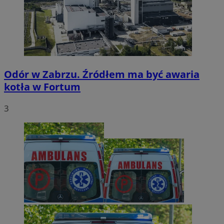
Odór w Zabrzu. Źródłem ma być awaria
kotła w Fortum
3