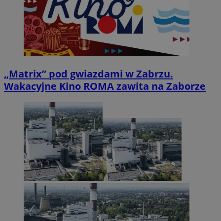
„Matrix” pod gwiazdami w Zabrzu.
Wakacyjne Kino ROMA zawita na Zaborze