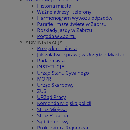
Historia miasta
Ważne adresy i telefony
Harmonogram wywozu odpadów
Parafie i msze święte w Zabrzu
Rozkłady jazdy w Zabrzu
Pogoda w Zabrzu
ADMINISTRACJA
Prezydent miasta
Jak załatwić sprawę w Urzędzie Miasta?
Rada miasta
INSTYTUCJE
Urząd Stanu Cywilnego
MOPR
Urząd Skarbowy
ZUS
URZąd Pracy
Komenda Miejska policji
Straż Miejska
Straż Pożarna
Sąd Rejonowy
Prokuratura Rejonowa