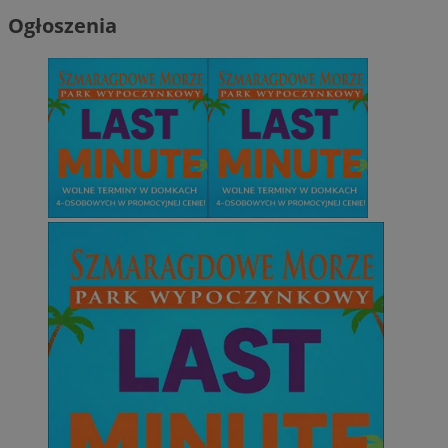
Ogłoszenia
CookieScriptConsent
4 tygodnie 2 dn
CookieScript
zabrze.com.pl
VISITOR_PRIVACY_METADATA
5 miesięcy 4
YouTube
tygodnie
.youtube.com