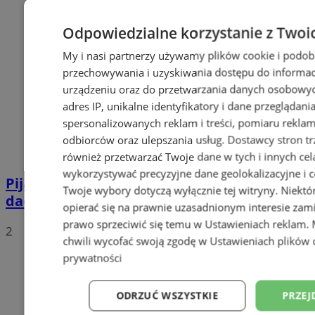
Odpowiedzialne korzystanie z Twoi
My i nasi partnerzy używamy plików cookie i podob
przechowywania i uzyskiwania dostępu do informac
urządzeniu oraz do przetwarzania danych osobowych
adres IP, unikalne identyfikatory i dane przeglądani
spersonalizowanych reklam i treści, pomiaru reklam i
odbiorców oraz ulepszania usług.
Dostawcy stron tr
również przetwarzać Twoje dane w tych i innych cel
wykorzystywać precyzyjne dane geolokalizacyjne i c
Pijana 32-latka z zakazem prowadzenia
Twoje wybory dotyczą wyłącznie tej witryny. Niekt
dachowała na DK 88 w Zabrzu
opierać się na prawnie uzasadnionym interesie zami
prawo sprzeciwić się temu w
Ustawieniach reklam
.
2
chwili wycofać swoją zgodę w
Ustawieniach plików 
prywatności
ODRZUĆ WSZYSTKIE
PRZEJ