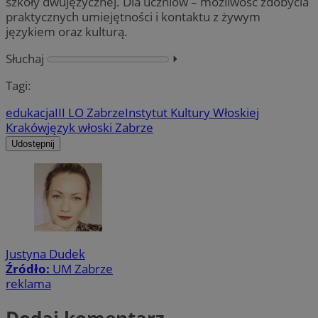
szkoły dwujęzycznej. Dla uczniów – możliwość zdobycia
praktycznych umiejętności i kontaktu z żywym
językiem oraz kulturą.
Słuchaj
⏵︎
Tagi:
edukacja
III LO Zabrze
Instytut Kultury Włoskiej
Kraków
język włoski Zabrze
Udostępnij
Justyna Dudek
Źródło:
UM Zabrze
reklama
Dodaj komentarz