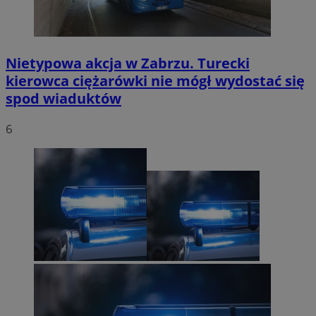
Nietypowa akcja w Zabrzu. Turecki
kierowca ciężarówki nie mógł wydostać się
spod wiaduktów
6