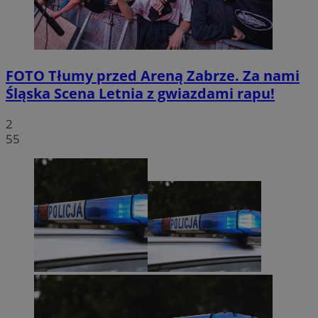
FOTO
Tłumy przed Areną Zabrze. Za nami
Śląska Scena Letnia z gwiazdami rapu!
2
55