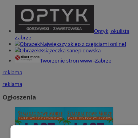
Optyk, okulista
Zabrze
Największy sklep z częściami online!
Książeczka sanepidowska
Tworzenie stron www -Zabrze
reklama
reklama
Ogłoszenia