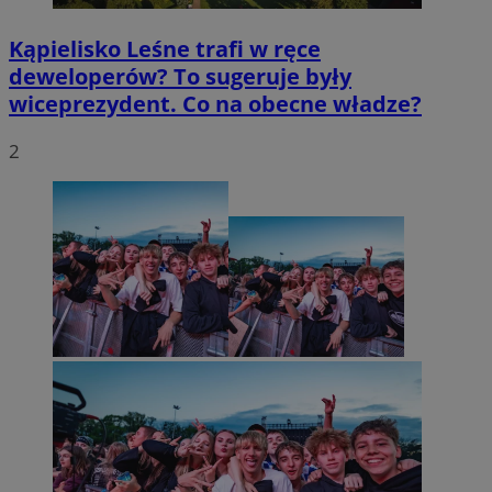
Kąpielisko Leśne trafi w ręce
deweloperów? To sugeruje były
wiceprezydent. Co na obecne władze?
2