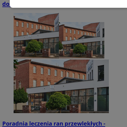
domkach Szmaragdowe Morze
Niezbędne
Wydajność
Targetowani
Niesklasyfikowane
Niezbędne
Wydajność
Targetowanie
Funkcjonalno
Niezbędne pliki cookie umożliwiają korzystanie z podstawowych fun
takich jak logowanie użytkownika i zarządzanie kontem. Bez niezb
można prawidłowo korzystać ze strony internetowej.
Provider
/
Okres
Nazwa
Domena
przechowywani
SessID
zabrze.com.pl
1 rok
Poradnia leczenia ran przewlekłych -