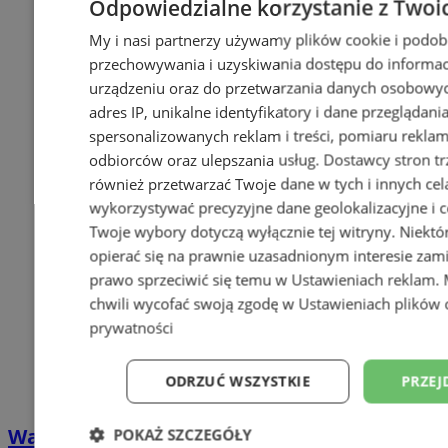
Odpowiedzialne korzystanie z Twoi
My i nasi partnerzy używamy plików cookie i podob
przechowywania i uzyskiwania dostępu do informac
urządzeniu oraz do przetwarzania danych osobowych
adres IP, unikalne identyfikatory i dane przeglądani
spersonalizowanych reklam i treści, pomiaru reklam i
odbiorców oraz ulepszania usług.
Dostawcy stron tr
również przetwarzać Twoje dane w tych i innych cel
wykorzystywać precyzyjne dane geolokalizacyjne i c
Twoje wybory dotyczą wyłącznie tej witryny. Niekt
opierać się na prawnie uzasadnionym interesie zami
prawo sprzeciwić się temu w
Ustawieniach reklam
.
chwili wycofać swoją zgodę w
Ustawieniach plików 
prywatności
ODRZUĆ WSZYSTKIE
PRZEJ
Wakacyjny wypoczynek nad Bałtykiem w
POKAŻ SZCZEGÓŁY