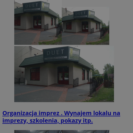
CookieScriptConsent
4 tygodnie 2 dn
CookieScript
zabrze.com.pl
VISITOR_PRIVACY_METADATA
5 miesięcy 4
YouTube
tygodnie
.youtube.com
Organizacja imprez . Wynajem lokalu na
imprezy, szkolenia, pokazy itp.