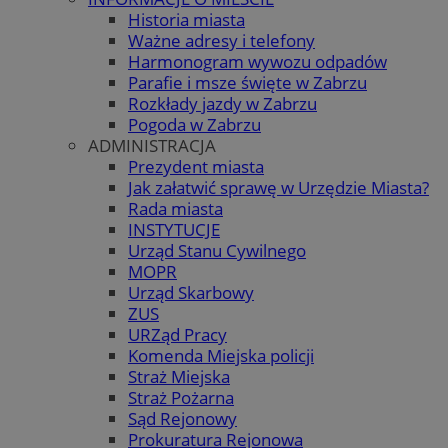
Historia miasta
Ważne adresy i telefony
Harmonogram wywozu odpadów
Parafie i msze święte w Zabrzu
Rozkłady jazdy w Zabrzu
Pogoda w Zabrzu
ADMINISTRACJA
Prezydent miasta
Jak załatwić sprawę w Urzędzie Miasta?
Rada miasta
INSTYTUCJE
Urząd Stanu Cywilnego
MOPR
Urząd Skarbowy
ZUS
URZąd Pracy
Komenda Miejska policji
Straż Miejska
Straż Pożarna
Sąd Rejonowy
Prokuratura Rejonowa