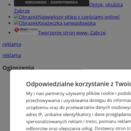
Optyk, okulista
Zabrze
Największy sklep z częściami online!
Książeczka sanepidowska
Tworzenie stron www -Zabrze
reklama
reklama
Ogłoszenia
Odpowiedzialne korzystanie z Twoi
My i nasi partnerzy używamy plików cookie i podob
przechowywania i uzyskiwania dostępu do informac
urządzeniu oraz do przetwarzania danych osobowych
adres IP, unikalne identyfikatory i dane przeglądani
spersonalizowanych reklam i treści, pomiaru reklam i
odbiorców oraz ulepszania usług.
Dostawcy stron tr