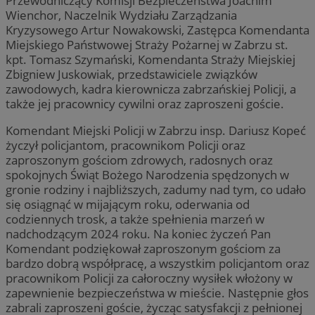
Przewodniczący Komisji Bezpieczeństwa Joachim
Wienchor, Naczelnik Wydziału Zarządzania
Kryzysowego Artur Nowakowski, Zastępca Komendanta
Miejskiego Państwowej Straży Pożarnej w Zabrzu st.
kpt. Tomasz Szymański, Komendanta Straży Miejskiej
Zbigniew Juskowiak, przedstawiciele związków
zawodowych, kadra kierownicza zabrzańskiej Policji, a
także jej pracownicy cywilni oraz zaproszeni goście.
Komendant Miejski Policji w Zabrzu insp. Dariusz Kopeć
życzył policjantom, pracownikom Policji oraz
zaproszonym gościom zdrowych, radosnych oraz
spokojnych Świąt Bożego Narodzenia spędzonych w
gronie rodziny i najbliższych, zadumy nad tym, co udało
się osiągnąć w mijającym roku, oderwania od
codziennych trosk, a także spełnienia marzeń w
nadchodzącym 2024 roku. Na koniec życzeń Pan
Komendant podziękował zaproszonym gościom za
bardzo dobrą współpracę, a wszystkim policjantom oraz
pracownikom Policji za całoroczny wysiłek włożony w
zapewnienie bezpieczeństwa w mieście. Następnie głos
zabrali zaproszeni goście, życząc satysfakcji z pełnionej