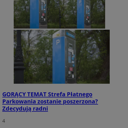
GORĄCY TEMAT
Strefa Płatnego
Parkowania zostanie poszerzona?
Zdecydują radni
4