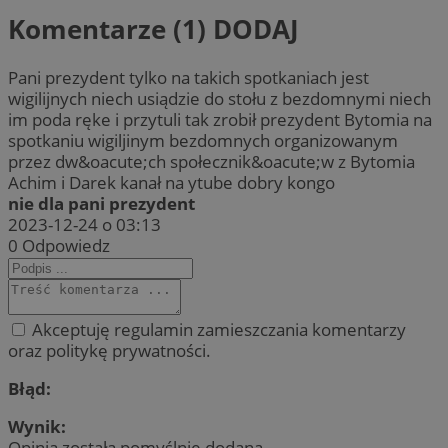
Komentarze (1)
DODAJ
Pani prezydent tylko na takich spotkaniach jest
wigilijnych niech usiądzie do stołu z bezdomnymi niech
im poda ręke i przytuli tak zrobił prezydent Bytomia na
spotkaniu wigiljinym bezdomnych organizowanym
przez dw&oacute;ch społecznik&oacute;w z Bytomia
Achim i Darek kanał na ytube dobry kongo
nie dla pani prezydent
2023-12-24 o 03:13
0
Odpowiedz
Akceptuję regulamin zamieszczania komentarzy
oraz politykę prywatności.
Błąd:
Wynik:
Opinia została pomyślnie dodana.