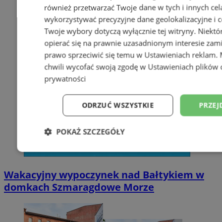
również przetwarzać Twoje dane w tych i innych cel
wykorzystywać precyzyjne dane geolokalizacyjne i c
Twoje wybory dotyczą wyłącznie tej witryny. Niekt
opierać się na prawnie uzasadnionym interesie zami
prawo sprzeciwić się temu w
Ustawieniach reklam
.
chwili wycofać swoją zgodę w
Ustawieniach plików 
prywatności
ODRZUĆ WSZYSTKIE
PRZEJ
POKAŻ SZCZEGÓŁY
Niezbędne
Wydajność
Targetowani
Wakacyjny wypoczynek nad Bałtykiem w
domkach Szmaragdowe Morze
Niesklasyfikowane