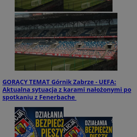
GORĄCY TEMAT
Górnik Zabrze - UEFA:
Aktualna sytuacja z karami nałożonymi po
spotkaniu z Fenerbache