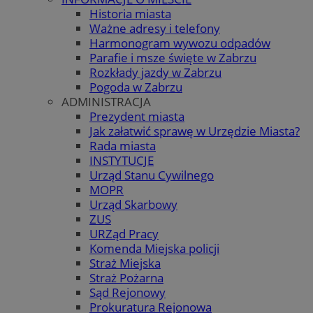
Historia miasta
Ważne adresy i telefony
Harmonogram wywozu odpadów
Parafie i msze święte w Zabrzu
Rozkłady jazdy w Zabrzu
Pogoda w Zabrzu
ADMINISTRACJA
Prezydent miasta
Jak załatwić sprawę w Urzędzie Miasta?
Rada miasta
INSTYTUCJE
Urząd Stanu Cywilnego
MOPR
Urząd Skarbowy
ZUS
URZąd Pracy
Komenda Miejska policji
Straż Miejska
Straż Pożarna
Sąd Rejonowy
Prokuratura Rejonowa