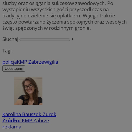
służby oraz osiągania sukcesów zawodowych. Po
wystąpieniu wszystkich gości przyszedł czas na
tradycyjne dzielenie się opłatkiem. W jego trakcie
często powtarzano życzenia spokojnych oraz wesołych
świąt spędzonych w rodzinnym gronie.
Słuchaj
⏵︎
Tagi:
policja
KMP Zabrze
wigilia
Udostępnij
Karolina Bauszek-Żurek
Źródło:
KMP Zabrze
reklama