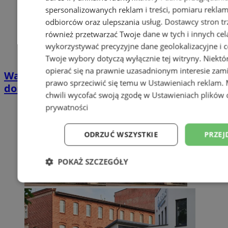
spersonalizowanych reklam i treści, pomiaru reklam i
odbiorców oraz ulepszania usług.
Dostawcy stron tr
również przetwarzać Twoje dane w tych i innych cel
wykorzystywać precyzyjne dane geolokalizacyjne i c
Twoje wybory dotyczą wyłącznie tej witryny. Niekt
opierać się na prawnie uzasadnionym interesie zami
Wakacyjny wypoczynek nad Bałtykiem w
prawo sprzeciwić się temu w
Ustawieniach reklam
.
domkach Szmaragdowe Morze
chwili wycofać swoją zgodę w
Ustawieniach plików 
prywatności
ODRZUĆ WSZYSTKIE
PRZEJ
POKAŻ SZCZEGÓŁY
Niezbędne
Wydajność
Targetowani
Niesklasyfikowane