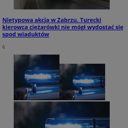
Nietypowa akcja w Zabrzu. Turecki
kierowca ciężarówki nie mógł wydostać się
spod wiaduktów
6