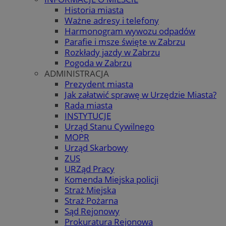
Historia miasta
Ważne adresy i telefony
Harmonogram wywozu odpadów
Parafie i msze święte w Zabrzu
Rozkłady jazdy w Zabrzu
Pogoda w Zabrzu
ADMINISTRACJA
Prezydent miasta
Jak załatwić sprawę w Urzędzie Miasta?
Rada miasta
INSTYTUCJE
Urząd Stanu Cywilnego
MOPR
Urząd Skarbowy
ZUS
URZąd Pracy
Komenda Miejska policji
Straż Miejska
Straż Pożarna
Sąd Rejonowy
Prokuratura Rejonowa