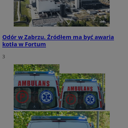
Odór w Zabrzu. Źródłem ma być awaria
kotła w Fortum
3