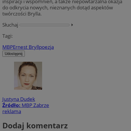
inspiracji i wspomnień, a także niepowtarzalna okazja
do odkrycia nowych, nieznanych dotąd aspektów
twórczości Brylla.
Słuchaj
⏵︎
Tagi:
MBP
Ernest Bryll
poezja
Udostępnij
Justyna Dudek
Źródło:
MBP Zabrze
reklama
Dodaj komentarz