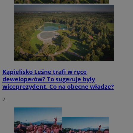
Kąpielisko Leśne trafi w ręce
deweloperów? To sugeruje były
wiceprezydent. Co na obecne władze?
2