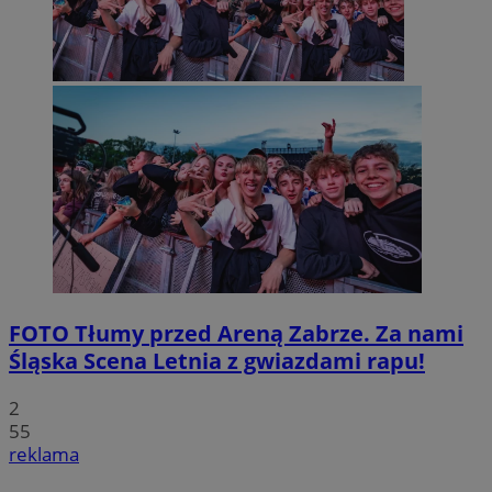
FOTO
Tłumy przed Areną Zabrze. Za nami
Śląska Scena Letnia z gwiazdami rapu!
2
55
reklama