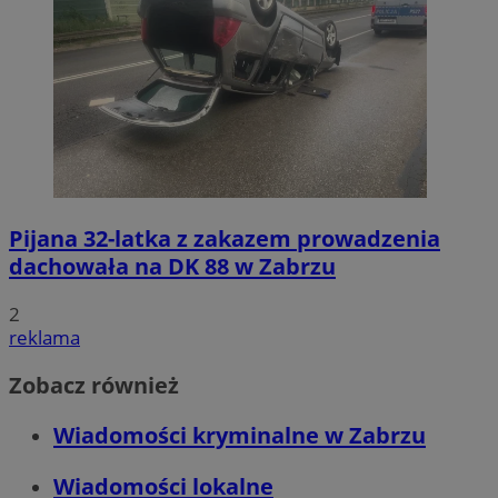
Pijana 32-latka z zakazem prowadzenia
dachowała na DK 88 w Zabrzu
2
reklama
Zobacz również
Wiadomości kryminalne w Zabrzu
Wiadomości lokalne