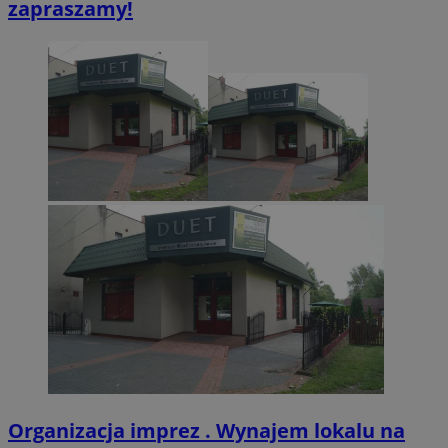
zapraszamy!
.twitter.com
CookieScriptConsent
4 tygodnie 2 dn
CookieScript
zabrze.com.pl
VISITOR_PRIVACY_METADATA
5 miesięcy 4
YouTube
tygodnie
.youtube.com
Organizacja imprez . Wynajem lokalu na