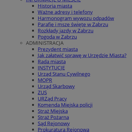
Historia miasta
Ważne adresy i telefony
Harmonogram wywozu odpadów
Parafie i msze święte w Zabrzu
Rozkłady jazdy w Zabrzu
Pogoda w Zabrzu
ADMINISTRACJA
Prezydent miasta
Jak załatwić sprawę w Urzędzie Miasta?
Rada miasta
INSTYTUCJE
Urząd Stanu Cywilnego
MOPR
Urząd Skarbowy
ZUS
URZąd Pracy
Komenda Miejska policji
Straż Miejska
Straż Pożarna
Sąd Rejonowy
Prokuratura Rejonowa