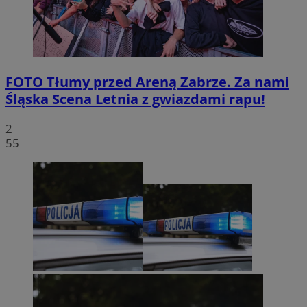
FOTO
Tłumy przed Areną Zabrze. Za nami
Śląska Scena Letnia z gwiazdami rapu!
2
55