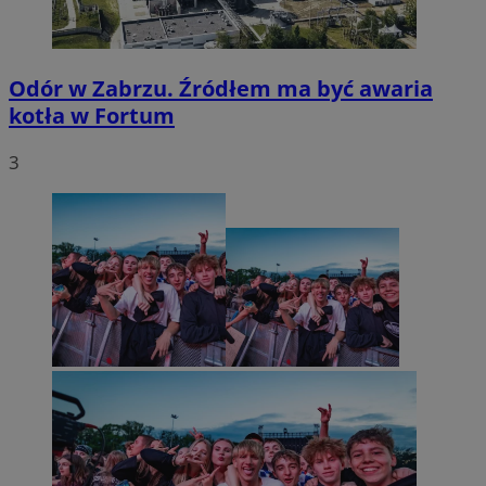
Odór w Zabrzu. Źródłem ma być awaria
kotła w Fortum
3