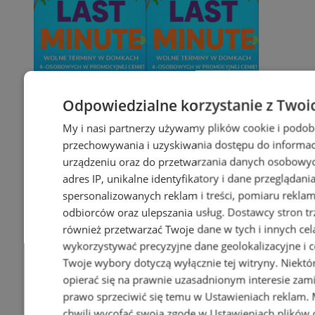
Odpowiedzialne korzystanie z Twoi
My i nasi partnerzy używamy plików cookie i podob
przechowywania i uzyskiwania dostępu do informac
urządzeniu oraz do przetwarzania danych osobowych
adres IP, unikalne identyfikatory i dane przeglądani
spersonalizowanych reklam i treści, pomiaru reklam i
odbiorców oraz ulepszania usług.
Dostawcy stron tr
również przetwarzać Twoje dane w tych i innych cel
wykorzystywać precyzyjne dane geolokalizacyjne i c
Twoje wybory dotyczą wyłącznie tej witryny. Niekt
opierać się na prawnie uzasadnionym interesie zami
prawo sprzeciwić się temu w
Ustawieniach reklam
.
chwili wycofać swoją zgodę w
Ustawieniach plików 