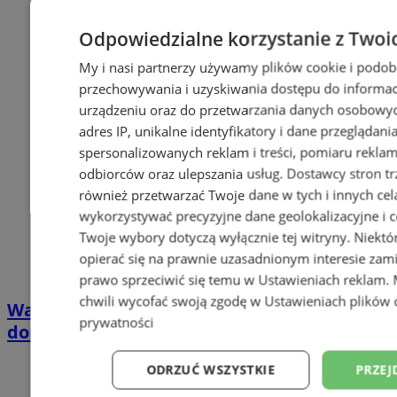
Odpowiedzialne korzystanie z Twoi
My i nasi partnerzy używamy plików cookie i podob
przechowywania i uzyskiwania dostępu do informac
urządzeniu oraz do przetwarzania danych osobowych
adres IP, unikalne identyfikatory i dane przeglądani
spersonalizowanych reklam i treści, pomiaru reklam i
odbiorców oraz ulepszania usług.
Dostawcy stron tr
również przetwarzać Twoje dane w tych i innych cel
wykorzystywać precyzyjne dane geolokalizacyjne i c
Twoje wybory dotyczą wyłącznie tej witryny. Niekt
opierać się na prawnie uzasadnionym interesie zami
prawo sprzeciwić się temu w
Ustawieniach reklam
.
chwili wycofać swoją zgodę w
Ustawieniach plików 
Wakacyjny wypoczynek nad Bałtykiem w
prywatności
domkach Szmaragdowe Morze
ODRZUĆ WSZYSTKIE
PRZEJ