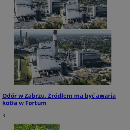
Odór w Zabrzu. Źródłem ma być awaria
kotła w Fortum
3