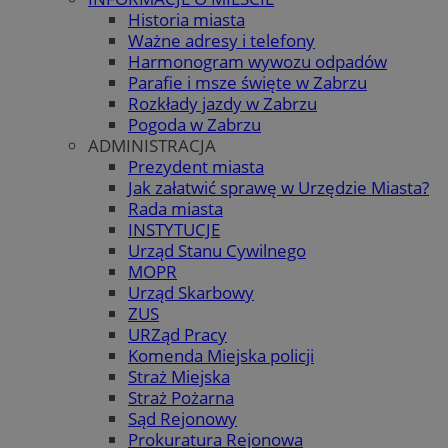
Historia miasta
Ważne adresy i telefony
Harmonogram wywozu odpadów
Parafie i msze święte w Zabrzu
Rozkłady jazdy w Zabrzu
Pogoda w Zabrzu
ADMINISTRACJA
Prezydent miasta
Jak załatwić sprawę w Urzędzie Miasta?
Rada miasta
INSTYTUCJE
Urząd Stanu Cywilnego
MOPR
Urząd Skarbowy
ZUS
URZąd Pracy
Komenda Miejska policji
Straż Miejska
Straż Pożarna
Sąd Rejonowy
Prokuratura Rejonowa