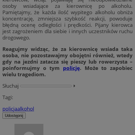
osoby wsiadające za kierownicę po alkoholu.
Pamiętajmy, że każda ilość wypitego alkoholu obniża
koncentrację, zmniejsza szybkość reakcji, powoduje
błędną ocenę odległości i prędkości. Pijany kierowca
jest zagrożeniem dla siebie i innych uczestników ruchu
drogowego.
Reagujmy widząc, że za kierownicę wsiada taka
osoba, nie pozostawajmy obojętni również, wtedy
gdy na jezdni zatacza się pieszy lub rowerzysta –
poinformujmy o tym
policję
. Może to zapobiec
wielu tragediom.
Słuchaj
⏵︎
Tagi:
policja
alkohol
Udostępnij