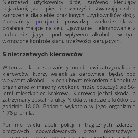
Nietrzeźwi użytkownicy dróg, zarówno kierujący
pojazdami, jak i piesi i rowerzyści, stwarzają realne
zagrożenie dla siebie oraz innych użytkowników dróg.
Zabrzańscy
policjanci
prowadzą wielokierunkowe
działania mające na celu ujawnianie i eliminowanie z
ruchu kierujących pod wpływem alkoholu, w tym
wzmożone kontrole stanu trzeźwości kierujących.
5 nietrzeźwych kierowców
W ten weekend zabrzańscy mundurowi zatrzymali aż 5
kierowców, którzy wsiedli za kierownicę, będąc pod
wpływem alkoholu. Niechlubnym rekordem alkoholu w
organizmie w miniony weekend może poszczyć się 56-
letni mieszkaniec Krakowa. Kierowca jechał skodą, a
zatrzymany został na ulicy Nickla w niedziele krótko po
godzinie 18.00. Badanie wykazało w jego organizmie
1,78 promila.
Pomimo wielu apeli policji i tragicznych zdarzeń
drogowych spowodowanych przez nietrzeźwych
kierowców, wciąż pojawiają się nieodpowiedzialne