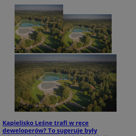
Kąpielisko Leśne trafi w ręce
deweloperów? To sugeruje były