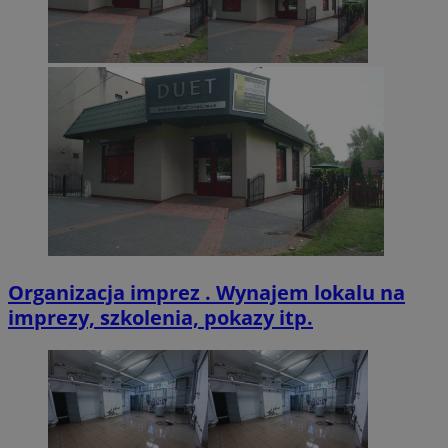
CookieScriptConsent
4 tygodnie 2 dn
CookieScript
zabrze.com.pl
VISITOR_PRIVACY_METADATA
5 miesięcy 4
YouTube
tygodnie
.youtube.com
Organizacja imprez . Wynajem lokalu na
imprezy, szkolenia, pokazy itp.