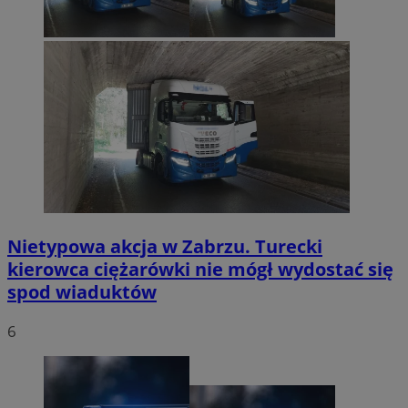
Nietypowa akcja w Zabrzu. Turecki
kierowca ciężarówki nie mógł wydostać się
spod wiaduktów
6