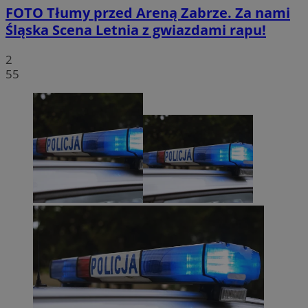
FOTO
Tłumy przed Areną Zabrze. Za nami
Śląska Scena Letnia z gwiazdami rapu!
2
55