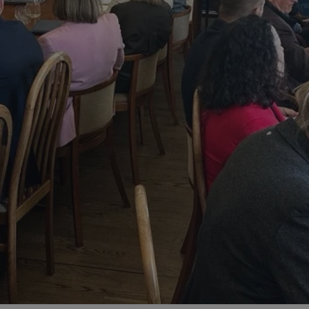
zabrze.com.pl
1 rok
Ten plik cookie przechowuje identyfik
zabrze.com.pl
1 rok
Ten plik cookie przechowuje identyfik
zabrze.com.pl
1 rok
Ten plik cookie przechowuje identyfik
29 minut 53
Ten plik cookie służy do rozróżniania
Cloudflare
sekundy
to korzystne dla strony internetowe
Inc.
umożliwia tworzenie ważnych rapor
.x.com
korzystania z jej witryny internetowe
29 minut 55
Ten plik cookie służy do rozróżniania
Cloudflare
sekund
to korzystne dla strony internetowe
Inc.
umożliwia tworzenie ważnych rapor
.twitter.com
korzystania z jej witryny internetowe
nt
4 tygodnie 2 dni
Ten plik cookie jest używany przez 
CookieScript
Script.com do zapamiętywania prefe
zabrze.com.pl
zgody użytkownika na pliki cookie. J
aby baner cookie Cookie-Script.com 
Google Privacy Policy
METADATA
5 miesięcy 4
Ten plik cookie przechowuje informa
YouTube
tygodnie
użytkownika oraz jego preferencjac
.youtube.com
prywatności podczas korzystania z wi
wybory dotyczące polityki prywatnoś
zgody, zapewniając ich przestrzegan
wizytach. Dzięki temu użytkownik 
konfigurować swoich preferencji, co
zgodność z regulacjami ochrony dan