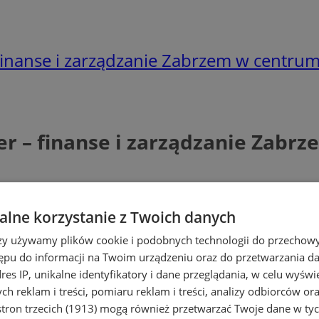
finanse i zarządzanie Zabrzem w centru
r – finanse i zarządzanie Zabr
lne korzystanie z Twoich danych
rzy używamy plików cookie i podobnych technologii do przechow
ępu do informacji na Twoim urządzeniu oraz do przetwarzania 
dres IP, unikalne identyfikatory i dane przeglądania, w celu wyświ
h reklam i treści, pomiaru reklam i treści, analizy odbiorców or
tron trzecich (1913)
mogą również przetwarzać Twoje dane w tych