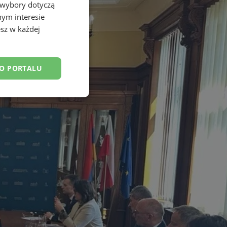
 wybory dotyczą
nym interesie
sz w każdej
DO PORTALU
esklasyfikowane
ane
owanie użytkownika i
j.