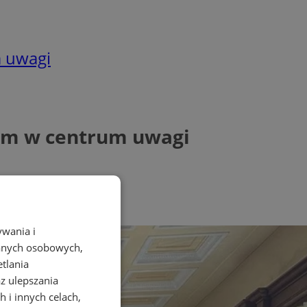
m uwagi
zem w centrum uwagi
ywania i
danych osobowych,
etlania
az ulepszania
 i innych celach,