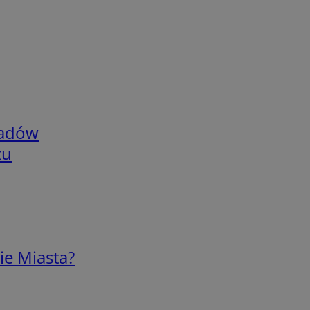
adów
zu
ie Miasta?