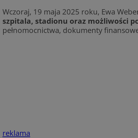
Nazwa
Wczoraj, 19 maja 2025 roku, Ewa Weber 
Nazwa
ustat_xq6z219uw9
szpitala, stadionu oraz możliwości
Nazwa
__Secure-YNID
_clck
pełnomocnictwa, dokumenty finansowe 
__gads
FCCDCF
MUID
__eoi
ANONCHK
_clsk
test_cookie
_ga_NBM6HFESG6
_fbp
OAID
reklama
MR