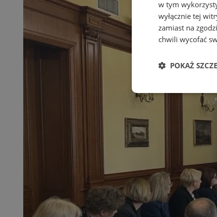
w tym wykorzysty
wyłącznie tej wi
zamiast na zgodz
chwili wycofać s
POKAŻ SZCZ
Niezbędne
Ni
Niezbędne pliki cook
zarządzanie kontem. 
Nazwa