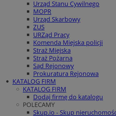
Urząd Stanu Cywilnego
MOPR
Urząd Skarbowy
ZUS
URZąd Pracy
Komenda Miejska policji
Straż Miejska
Straż Pożarna
Sąd Rejonowy
Prokuratura Rejonowa
KATALOG FIRM
KATALOG FIRM
Dodaj firmę do katalogu
POLECAMY
Skup.io - Skup nieruchomośc