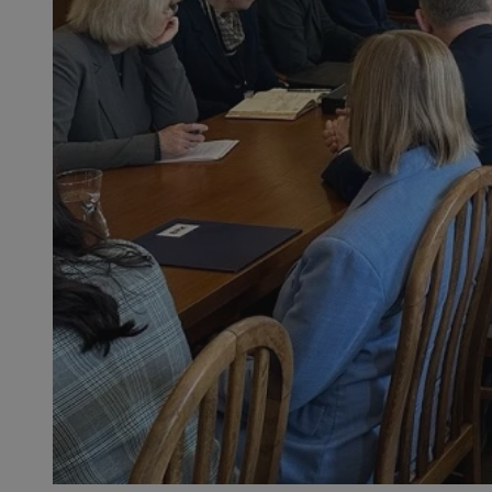
SessID
QeSessID
MvSessID
__cf_bm
__cf_bm
CookieScriptConse
VISITOR_PRIVACY_