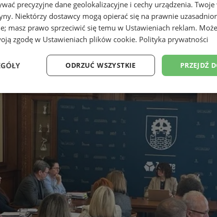
wać precyzyjne dane geolokalizacyjne i cechy urządzenia. Twoje
tryny. Niektórzy dostawcy mogą opierać się na prawnie uzasadnio
ie; masz prawo sprzeciwić się temu w
Ustawieniach reklam
. Może
woją zgodę w
Ustawieniach plików cookie
.
Polityka prywatności
EGÓŁY
ODRZUĆ WSZYSTKIE
PRZEJDŹ 
Wydajność
Targetowanie
Funkcjonalność
Ni
ezbędne
Wydajność
Targetowanie
Funkcjonalność
Niesklasyfikow
ie umożliwiają korzystanie z podstawowych funkcji strony internetowej, takich jak log
Bez niezbędnych plików cookie nie można prawidłowo korzystać ze strony internetowe
Provider
/
Okres
Opis
Domena
przechowywania