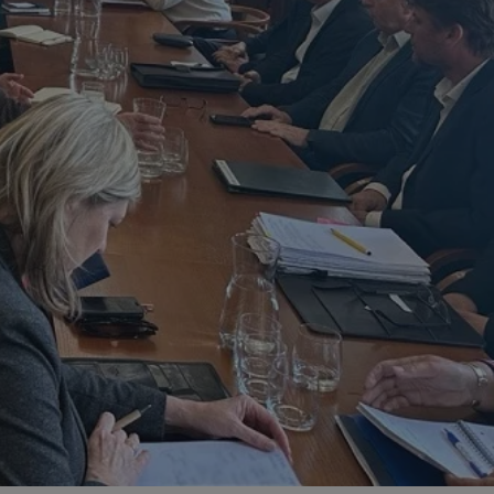
ator sesji.
ator sesji.
ator sesji.
 ludzi i botów. Jest
j, ponieważ
tów na temat
j.
 ludzi i botów. Jest
j, ponieważ
tów na temat
j.
usługę Cookie-
rencji dotyczących
est to konieczne,
działał poprawnie.
cje o zgodzie
h dotyczących
tryny. Rejestruje
ci i ustawień
ie w kolejnych
nie musi ponownie
 zwiększa wygodę i
ych.