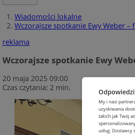
Wiadomości lokalne
Wczorajsze spotkanie Ewy Weber – 
reklama
Wczorajsze spotkanie Ewy Webe
20 maja 2025 09:00
Czas czytania: 2 min.
Odpowiedzia
My i nasi partne
uzyskiwania dost
takich jak Twój a
spersonalizowanyc
usług.
Dostawcy s