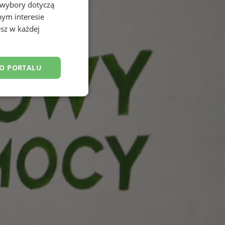
 wybory dotyczą
nym interesie
sz w każdej
DO PORTALU
esklasyfikowane
ane
owanie użytkownika i
j.