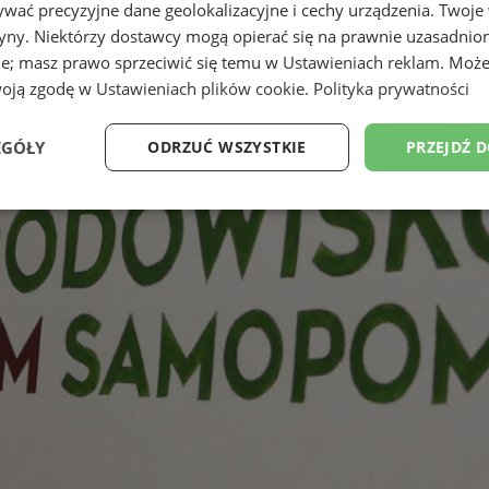
wać precyzyjne dane geolokalizacyjne i cechy urządzenia. Twoje
tryny. Niektórzy dostawcy mogą opierać się na prawnie uzasadnio
ie; masz prawo sprzeciwić się temu w
Ustawieniach reklam
. Może
woją zgodę w
Ustawieniach plików cookie
.
Polityka prywatności
EGÓŁY
ODRZUĆ WSZYSTKIE
PRZEJDŹ 
Wydajność
Targetowanie
Funkcjonalność
Ni
ezbędne
Wydajność
Targetowanie
Funkcjonalność
Niesklasyfikow
ie umożliwiają korzystanie z podstawowych funkcji strony internetowej, takich jak log
Bez niezbędnych plików cookie nie można prawidłowo korzystać ze strony internetowe
Provider
/
Okres
Opis
Domena
przechowywania