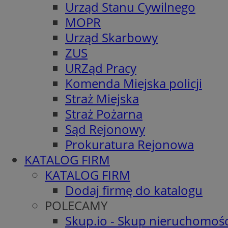
Urząd Stanu Cywilnego
MOPR
Urząd Skarbowy
ZUS
URZąd Pracy
Komenda Miejska policji
Straż Miejska
Straż Pożarna
Sąd Rejonowy
Prokuratura Rejonowa
KATALOG FIRM
KATALOG FIRM
Dodaj firmę do katalogu
POLECAMY
Skup.io - Skup nieruchomośc