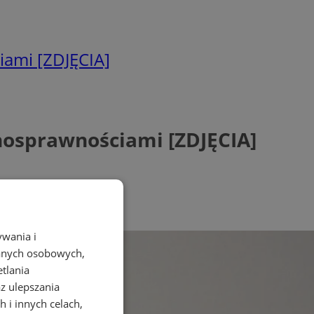
iami [ZDJĘCIA]
nosprawnościami [ZDJĘCIA]
ywania i
danych osobowych,
etlania
az ulepszania
 i innych celach,