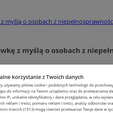
 z myślą o osobach z niepełnosprawnośc
ówkę z myślą o osobach z niepeł
lne korzystanie z Twoich danych
rzy używamy plików cookie i podobnych technologii do przechow
ępu do informacji na Twoim urządzeniu oraz do przetwarzania 
dres IP, unikalne identyfikatory i dane przeglądania, w celu wyświ
h reklam i treści, pomiaru reklam i treści, analizy odbiorców or
tron trzecich (1913)
mogą również przetwarzać Twoje dane w tych