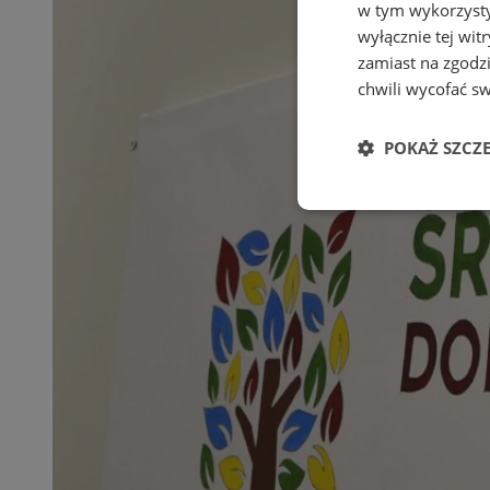
w tym wykorzysty
wyłącznie tej wi
zamiast na zgodz
chwili wycofać s
POKAŻ SZCZ
Niezbędne
Ni
Niezbędne pliki cook
zarządzanie kontem. 
Nazwa