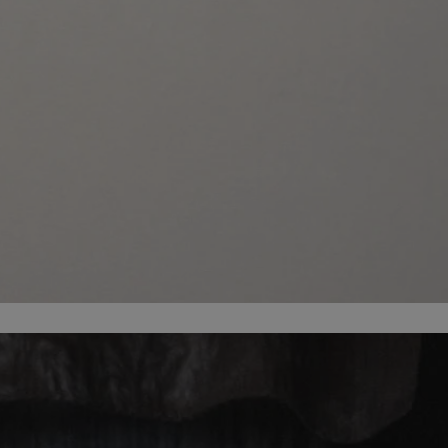
ator sesji.
ator sesji.
ator sesji.
 ludzi i botów. Jest
j, ponieważ
tów na temat
j.
 ludzi i botów. Jest
j, ponieważ
tów na temat
j.
usługę Cookie-
rencji dotyczących
est to konieczne,
działał poprawnie.
cje o zgodzie
h dotyczących
tryny. Rejestruje
ci i ustawień
ie w kolejnych
nie musi ponownie
 zwiększa wygodę i
ych.