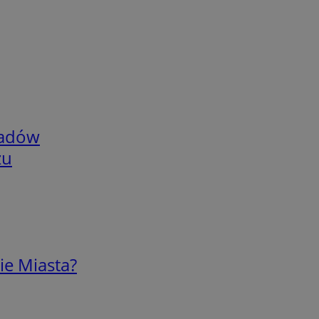
adów
zu
ie Miasta?