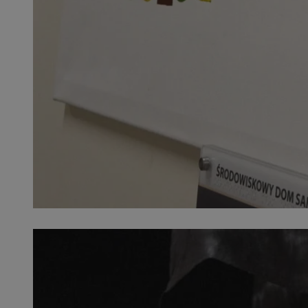
SessID
QeSessID
MvSessID
__cf_bm
__cf_bm
CookieScriptConse
VISITOR_PRIVACY_