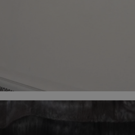
zabrze.com.pl
1 rok
Ten plik cookie przechowuje identyfik
zabrze.com.pl
1 rok
Ten plik cookie przechowuje identyfik
zabrze.com.pl
1 rok
Ten plik cookie przechowuje identyfik
29 minut 53
Ten plik cookie służy do rozróżniania
Cloudflare
sekundy
to korzystne dla strony internetowe
Inc.
umożliwia tworzenie ważnych rapor
.x.com
korzystania z jej witryny internetowe
29 minut 55
Ten plik cookie służy do rozróżniania
Cloudflare
sekund
to korzystne dla strony internetowe
Inc.
umożliwia tworzenie ważnych rapor
.twitter.com
korzystania z jej witryny internetowe
nt
4 tygodnie 2 dni
Ten plik cookie jest używany przez 
CookieScript
Script.com do zapamiętywania prefe
zabrze.com.pl
zgody użytkownika na pliki cookie. J
aby baner cookie Cookie-Script.com 
Google Privacy Policy
METADATA
5 miesięcy 4
Ten plik cookie przechowuje informa
YouTube
tygodnie
użytkownika oraz jego preferencjac
.youtube.com
prywatności podczas korzystania z wi
wybory dotyczące polityki prywatnoś
zgody, zapewniając ich przestrzegan
wizytach. Dzięki temu użytkownik 
konfigurować swoich preferencji, co
zgodność z regulacjami ochrony dan