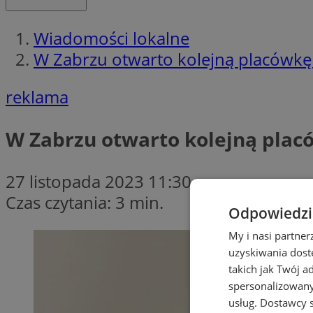
Wiadomości lokalne
W Zabrzu otwarto kolejną placówkę
reklama
W Zabrzu otwarto kolejną plac
27 listopada 2023 11:30
Czas czytania: 3 min.
Odpowiedzia
My i nasi partne
uzyskiwania dost
takich jak Twój a
spersonalizowanyc
usług.
Dostawcy s