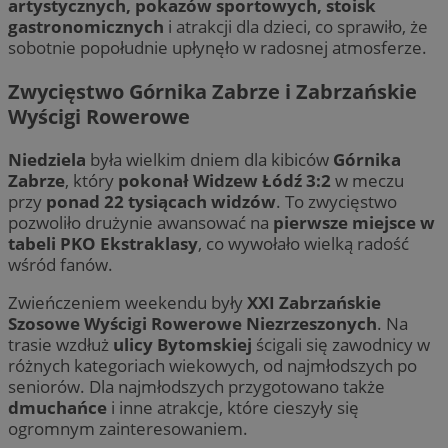
artystycznych, pokazów sportowych, stoisk
gastronomicznych
i atrakcji dla dzieci, co sprawiło, że
sobotnie popołudnie upłynęło w radosnej atmosferze.
Zwycięstwo Górnika Zabrze i Zabrzańskie
Wyścigi Rowerowe
Niedziela
była wielkim dniem dla kibiców
Górnika
Zabrze
, który
pokonał Widzew Łódź 3:2
w meczu
Provider
/
przy
ponad 22 tysiącach widzów
. To zwycięstwo
Nazwa
Provider
/
Domena
Okres
Nazwa
Opis
pozwoliło drużynie awansować na
pierwsze miejsce w
Domena
przechowywania
ustat_xq6z219uw9556wnynjjmc3hqm16ysi
.ustat.info
tabeli PKO Ekstraklasy
, co wywołało wielką radość
Provider
/
Okres
Nazwa
Op
_clck
.zabrze.com.pl
11 miesięcy 4
Ten 
Domena
przechowywania
wśród fanów.
__Secure-YNID
.youtube.com
tygodnie
do ś
użyt
__gads
1 rok
Ten
Google LLC
zaan
Zwieńczeniem weekendu były
XXI Zabrzańskie
po
.zabrze.com.pl
inte
Do
Szosowe Wyścigi Rowerowe Niezrzeszonych
. Na
dośw
fi
i fu
trasie wzdłuż
ulicy Bytomskiej
ścigali się zawodnicy w
je
inte
ser
różnych kategoriach wiekowych, od najmłodszych po
mo
FCCDCF
.zabrze.com.pl
1 rok 4 tygodnie
Ten 
seniorów. Dla najmłodszych przygotowano także
do a
MUID
1 rok
Ten
Microsoft
dmuchańce
i inne atrakcje, które cieszyły się
oper
po
Corporation
ogromnym zainteresowaniem.
fi
.clarity.ms
__eoi
.zabrze.com.pl
5 miesięcy 4
Ten 
un