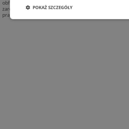
obfitował w wyjątkowe wydarzenia, które przyciągnęły
POKAŻ SZCZEGÓŁY
zarówno miłośników sportu, jak i mieszkańców
pragnących się zintegrować.
Niezbędne
Wydajność
Targetowani
Niesklasyfikowane
Niezbędne
Wydajność
Targetowanie
Funkcjonalno
Niezbędne pliki cookie umożliwiają korzystanie z podstawowych fun
takich jak logowanie użytkownika i zarządzanie kontem. Bez niezb
można prawidłowo korzystać ze strony internetowej.
Provider
/
Okres
Nazwa
Domena
przechowywani
SessID
zabrze.com.pl
1 rok