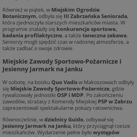
Również w piątek, w
Miejskim Ogrodzie
CookieScriptConsent
4 tygodnie 2 dn
CookieScript
Botanicznym
, odbyła się
III Zabrzańska Seniorada
,
zabrze.com.pl
która zjednoczyła starszych mieszkańców miasta. W
programie znalazły się
konkurencje sportowe,
badania profilaktyczne
, a także
taneczna zabawa
.
Seniorzy mogli spędzić czas w radosnej atmosferze, a
także zadbać o swoje zdrowie.
Miejskie Zawody Sportowo-Pożarnicze i
Jesienny Jarmark na Janku
VISITOR_PRIVACY_METADATA
5 miesięcy 4
YouTube
tygodnie
.youtube.com
W sobotę, na boisku
Quo Vadis
w Makoszowach odbyły
się
Miejskie Zawody Sportowo-Pożarnicze
, gdzie
rywalizowały jednostki
OSP i MDP
. Po zakończeniu
zawodów, strażacy z Komendy Miejskiej
PSP w Zabrzu
zaprezentowali spektakularne pokazy ratownictwa.
Równocześnie, w
dzielnicy Guido
, odbywał się
Jesienny Jarmark na Janku
, który przyciągnął rzesze
mieszkańców. Wydarzenie pełne było
występów