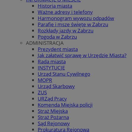
Historia miasta
Ważne adresy i telefony
Harmonogram wywozu odpadów
Parafie i msze święte w Zabrzu
Rozkłady jazdy w Zabrzu
Pogoda w Zabrzu
ADMINISTRACJA
Prezydent miasta
Jak załatwić sprawę w Urzędzie Miasta?
Rada miasta
INSTYTUCJE
Urząd Stanu Cywilnego
MOPR
Urząd Skarbowy
ZUS
URZąd Pracy
Komenda Miejska policji
Straż Miejska
Straż Pożarna
Sąd Rejonowy
Prokuratura Rejonowa