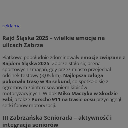
QeSessID
zabrze.com.pl
1 rok
reklama
MvSessID
zabrze.com.pl
1 rok
Rajd Śląska 2025 – wielkie emocje na
ulicach Zabrza
__cf_bm
29 minut 53
Cloudflare
sekundy
Inc.
.x.com
Piątkowe popołudnie zdominowały
emocje związane z
Rajdem Śląska 2025
. Zabrze stało się areną
sportowych zmagań, gdy przez miasto przejechał
odcinek testowy (3,05 km).
Najlepsza załoga
pokonała trasę w 95 sekund
, co spotkało się z
ogromnym zainteresowaniem kibiców
motoryzacyjnych. Widok
Miko Maczyka w Skodzie
__cf_bm
29 minut 55
Cloudflare
Googl
sekund
Inc.
Fabi
, a także
Porsche 911 na trasie oesu
przyciągnął
.twitter.com
setki fanów motoryzacji.
III Zabrzańska Seniorada – aktywność i
integracja seniorów