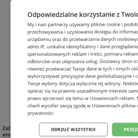
Odpowiedzialne korzystanie z Twoi
My i nasi partnerzy używamy plików cookie i podob
przechowywania i uzyskiwania dostępu do informac
urządzeniu oraz do przetwarzania danych osobowych
adres IP, unikalne identyfikatory i dane przeglądani
spersonalizowanych reklam i treści, pomiaru reklam i
odbiorców oraz ulepszania usług.
Dostawcy stron tr
również przetwarzać Twoje dane w tych i innych cel
wykorzystywać precyzyjne dane geolokalizacyjne i c
Twoje wybory dotyczą wyłącznie tej witryny. Niekt
opierać się na prawnie uzasadnionym interesie zami
prawo sprzeciwić się temu w
Ustawieniach reklam
.
chwili wycofać swoją zgodę w
Ustawieniach plików 
prywatności
Zabrze znowu stało się centrum sportowych
ODRZUĆ WSZYSTKIE
PRZEJ
emocji i wspólnej zabawy!
Miniony weekend