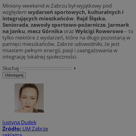
tygodnie
do n
uż
Miniony weekend w Zabrzu był wyjątkowy pod
zaan
us
inter
wb
względem
wydarzeń sportowych, kulturalnych i
inte
fir
integrujących mieszkańców
.
Rajd Śląska
,
popr
Po
użyt
sy
Seniorada
,
zawody sportowo-pożarnicze
,
Jarmark
wyda
ró
na Janku
,
mecz Górnika
oraz
Wyścigi Rowerowe
– to
inte
Mi
śl
tylko niektóre z wydarzeń, które na długo pozostaną w
_clsk
23 godziny 59
Ten 
Microsoft
pamięci mieszkańców. Zabrze udowodniło, że jest
minut
powi
.zabrze.com.pl
ANONCHK
9 minut 55
Te
Microsoft
opro
sekund
inf
miastem pełnym energii, pasji i zaangażowania w
Corporation
Clari
sp
.c.clarity.ms
integrację lokalnej społeczności.
używ
ko
info
int
i łą
re
Słuchaj
⏵︎
stro
ko
użyt
pr
Udostępnij
anal
wi
_ga_NBM6HFESG6
.zabrze.com.pl
1 rok 1 miesiąc
Ten 
test_cookie
15 minut
Ten
Google LLC
prze
us
.doubleclick.net
utrz
Do
wła
OAID
1 rok
Powi
OpenX
cel
rek
Technologies
pr
dla 
od
Inc.
zost
obs
reklama.silnet.pl
okre
Justyna Dudek
używ
_fbp
2 miesiące 4
Uż
Meta Platform
Źródło:
UM Zabrze
skut
tygodnie
do 
Inc.
kier
reklama
pr
.zabrze.com.pl