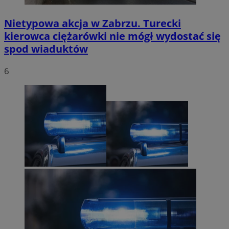
Nietypowa akcja w Zabrzu. Turecki
kierowca ciężarówki nie mógł wydostać się
spod wiaduktów
6