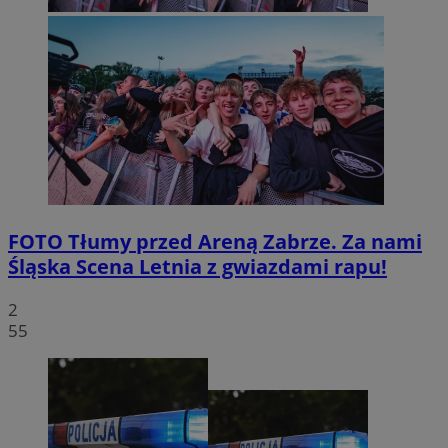
FOTO
Tłumy przed Areną Zabrze. Za nami
Śląska Scena Letnia z gwiazdami rapu!
2
55