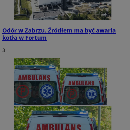
Odór w Zabrzu. Źródłem ma być awaria
kotła w Fortum
3