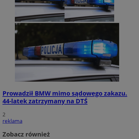
Prowadził BMW mimo sądowego zakazu.
44-latek zatrzymany na DTŚ
2
reklama
Zobacz również