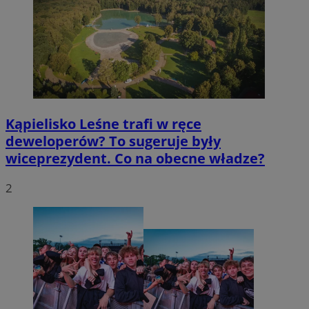
Kąpielisko Leśne trafi w ręce
deweloperów? To sugeruje były
wiceprezydent. Co na obecne władze?
2