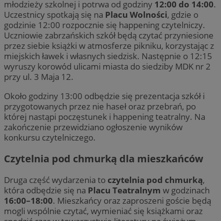
młodzieży szkolnej i potrwa od godziny
12:00 do 14:00
.
Uczestnicy spotkają się na
Placu Wolności
, gdzie o
godzinie 12:00 rozpocznie się happening czytelniczy.
Uczniowie zabrzańskich szkół będą czytać przyniesione
przez siebie książki w atmosferze pikniku, korzystając z
miejskich ławek i własnych siedzisk. Następnie o 12:15
wyruszy korowód ulicami miasta do siedziby MDK nr 2
przy ul. 3 Maja 12.
Około godziny 13:00 odbędzie się prezentacja szkół i
przygotowanych przez nie haseł oraz przebrań, po
której nastąpi poczęstunek i happening teatralny. Na
zakończenie przewidziano ogłoszenie wyników
konkursu czytelniczego.
Czytelnia pod chmurką dla mieszkańców
Druga część wydarzenia to
czytelnia pod chmurką
,
która odbędzie się na
Placu Teatralnym
w godzinach
16:00–18:00
. Mieszkańcy oraz zaproszeni goście będą
mogli wspólnie czytać, wymieniać się książkami oraz