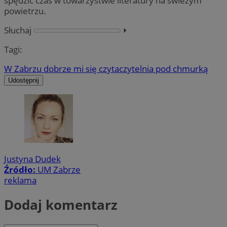
spędzić czas w towarzystwie literatury na świeżym
powietrzu.
Słuchaj
⏵︎
Tagi:
W Zabrzu dobrze mi się czyta
czytelnia pod chmurką
Udostępnij
Justyna Dudek
Źródło:
UM Zabrze
reklama
Dodaj komentarz