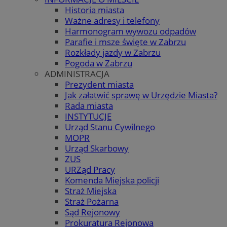
Historia miasta
Ważne adresy i telefony
Harmonogram wywozu odpadów
Parafie i msze święte w Zabrzu
Rozkłady jazdy w Zabrzu
Pogoda w Zabrzu
ADMINISTRACJA
Prezydent miasta
Jak załatwić sprawę w Urzędzie Miasta?
Rada miasta
INSTYTUCJE
Urząd Stanu Cywilnego
MOPR
Urząd Skarbowy
ZUS
URZąd Pracy
Komenda Miejska policji
Straż Miejska
Straż Pożarna
Sąd Rejonowy
Prokuratura Rejonowa