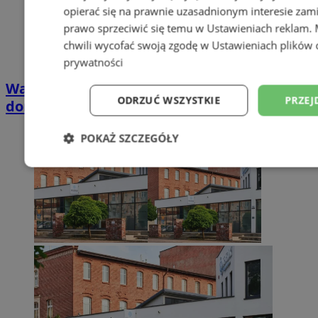
opierać się na prawnie uzasadnionym interesie zami
prawo sprzeciwić się temu w
Ustawieniach reklam
.
chwili wycofać swoją zgodę w
Ustawieniach plików 
prywatności
Wakacyjny wypoczynek nad Bałtykiem w
ODRZUĆ WSZYSTKIE
PRZEJ
domkach Szmaragdowe Morze
POKAŻ SZCZEGÓŁY
Niezbędne
Wydajność
Targetowani
Niesklasyfikowane