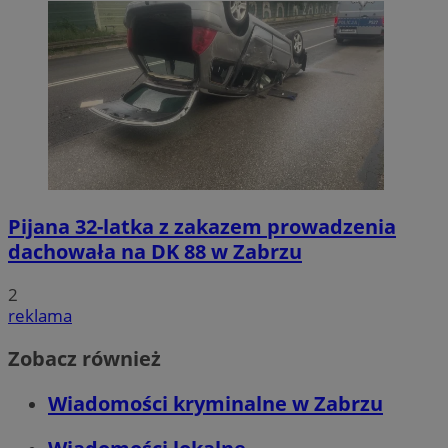
Pijana 32-latka z zakazem prowadzenia
dachowała na DK 88 w Zabrzu
2
reklama
Zobacz również
Wiadomości kryminalne w Zabrzu