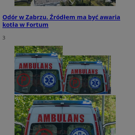
Odór w Zabrzu. Źródłem ma być awaria
kotła w Fortum
3