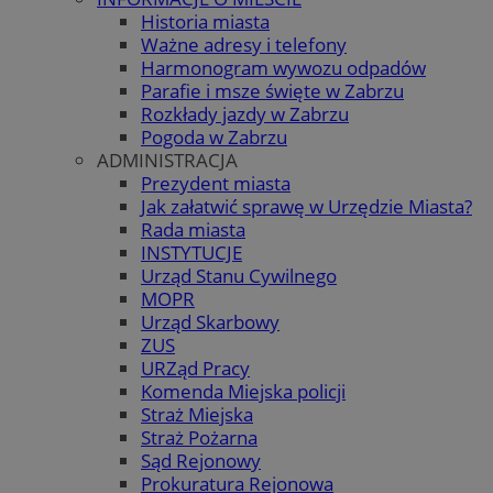
Historia miasta
Ważne adresy i telefony
Harmonogram wywozu odpadów
Parafie i msze święte w Zabrzu
Rozkłady jazdy w Zabrzu
Pogoda w Zabrzu
ADMINISTRACJA
Prezydent miasta
Jak załatwić sprawę w Urzędzie Miasta?
Rada miasta
INSTYTUCJE
Urząd Stanu Cywilnego
MOPR
Urząd Skarbowy
ZUS
URZąd Pracy
Komenda Miejska policji
Straż Miejska
Straż Pożarna
Sąd Rejonowy
Prokuratura Rejonowa