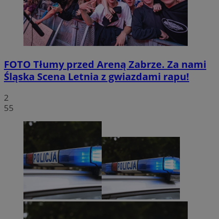
FOTO
Tłumy przed Areną Zabrze. Za nami
Śląska Scena Letnia z gwiazdami rapu!
2
55