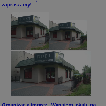
zapraszamy!
CookieScriptConsent
4 tygodnie 2 dn
CookieScript
zabrze.com.pl
VISITOR_PRIVACY_METADATA
5 miesięcy 4
YouTube
tygodnie
.youtube.com
Organizacja imprez . Wynajem lokalu na