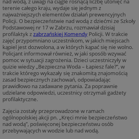
nad wodą, z uwagi na ciągle rosnącą liczbę utonięć na
terenie całego kraju, wydaje się jednym z
najważniejszych elementów działań prewencyjnych
Policji. O bezpieczeństwie nad wodą z dziećmi ze Szkoły
Podstawowej nr 17 w Zabrzu, rozmawiał dzisiaj
profilaktyk z
zabrzańskiej Komendy
Policji. W trakcie
zajęć przypomniano uczestnikom, w jakich miejscach
kąpiel jest dozwolona, a w których kąpać się nie wolno.
Policjant informował również, w jaki sposób wzywać
pomoc w sytuacji zagrożenia. Dzieci uczestniczyły w
quizie wiedzy „Bezpieczna Woda – Łapiesz fale?”, w
trakcie którego wykazały się znakomitą znajomością
zasad bezpiecznych zachowań, odpowiadając
prawidłowo na zadawane pytania. Za poprawnie
udzielane odpowiedzi, uczestnicy otrzymali gadżety
profilaktyczne.
Zajęcia zostały przeprowadzone w ramach
ogólnopolskiej akcji pn. „Kręci mnie bezpieczeństwo
nad wodą”, poświęconej bezpieczeństwu osób
przebywających w wodzie lub nad wodą.