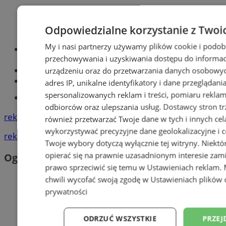
Odpowiedzialne korzystanie z Twoi
My i nasi partnerzy używamy plików cookie i podob
Optyk, okulista
przechowywania i uzyskiwania dostępu do informac
Zabrze
Największy sklep z częściami online!
urządzeniu oraz do przetwarzania danych osobowych
Książeczka sanepidowska
adres IP, unikalne identyfikatory i dane przeglądani
spersonalizowanych reklam i treści, pomiaru reklam i
Tworzenie stron www -Zabrze
odbiorców oraz ulepszania usług.
Dostawcy stron tr
reklama
również przetwarzać Twoje dane w tych i innych cel
wykorzystywać precyzyjne dane geolokalizacyjne i c
reklama
Twoje wybory dotyczą wyłącznie tej witryny. Niekt
opierać się na prawnie uzasadnionym interesie zami
Ogłoszenia
prawo sprzeciwić się temu w
Ustawieniach reklam
.
chwili wycofać swoją zgodę w
Ustawieniach plików 
prywatności
ODRZUĆ WSZYSTKIE
PRZEJ