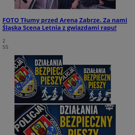
FOTO
Tłumy przed Areną Zabrze. Za nami
Śląska Scena Letnia z gwiazdami rapu!
2
55