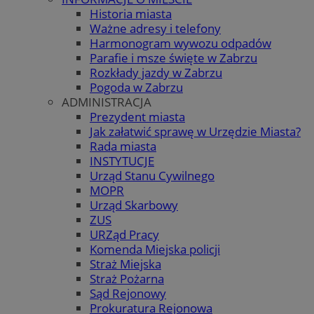
Historia miasta
Ważne adresy i telefony
Harmonogram wywozu odpadów
Parafie i msze święte w Zabrzu
Rozkłady jazdy w Zabrzu
Pogoda w Zabrzu
ADMINISTRACJA
Prezydent miasta
Jak załatwić sprawę w Urzędzie Miasta?
Rada miasta
INSTYTUCJE
Urząd Stanu Cywilnego
MOPR
Urząd Skarbowy
ZUS
URZąd Pracy
Komenda Miejska policji
Straż Miejska
Straż Pożarna
Sąd Rejonowy
Prokuratura Rejonowa