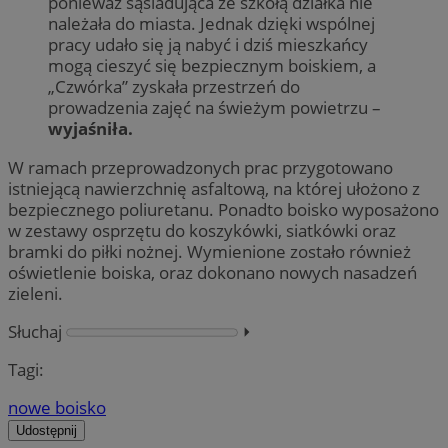
ponieważ sąsiadująca ze szkołą działka nie
należała do miasta. Jednak dzięki wspólnej
pracy udało się ją nabyć i dziś mieszkańcy
mogą cieszyć się bezpiecznym boiskiem, a
„Czwórka” zyskała przestrzeń do
prowadzenia zajęć na świeżym powietrzu –
wyjaśniła.
W ramach przeprowadzonych prac przygotowano
istniejącą nawierzchnię asfaltową, na której ułożono z
bezpiecznego poliuretanu. Ponadto boisko wyposażono
w zestawy osprzętu do koszykówki, siatkówki oraz
bramki do piłki nożnej. Wymienione zostało również
oświetlenie boiska, oraz dokonano nowych nasadzeń
zieleni.
Słuchaj
⏵︎
Tagi:
nowe boisko
Udostępnij