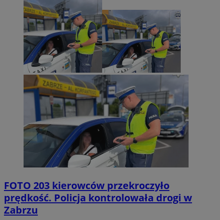
FOTO
203 kierowców przekroczyło
prędkość. Policja kontrolowała drogi w
Zabrzu