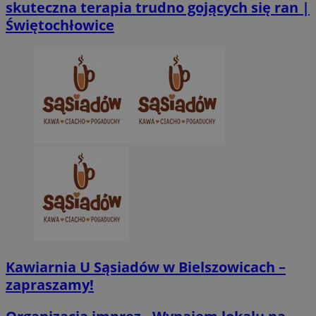
skuteczna terapia trudno gojących się ran |
Świętochłowice
CookieScriptConsent
4 tygodnie 2 dn
CookieScript
zabrze.com.pl
VISITOR_PRIVACY_METADATA
5 miesięcy 4
YouTube
tygodnie
.youtube.com
Kawiarnia U Sąsiadów w Bielszowicach –
zapraszamy!